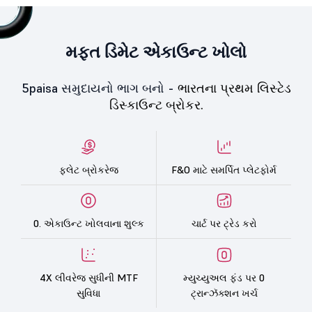
મફત ડિમેટ એકાઉન્ટ ખોલો
5paisa સમુદાયનો ભાગ બનો -
ભારતના પ્રથમ લિસ્ટેડ
ડિસ્કાઉન્ટ બ્રોકર.
ફ્લેટ બ્રોકરેજ
F&O માટે સમર્પિત પ્લેટફોર્મ
0. એકાઉન્ટ ખોલવાના શુલ્ક
ચાર્ટ પર ટ્રેડ કરો
4X લીવરેજ સુધીની MTF
મ્યુચ્યુઅલ ફંડ પર 0
સુવિધા
ટ્રાન્ઝૅક્શન ખર્ચ