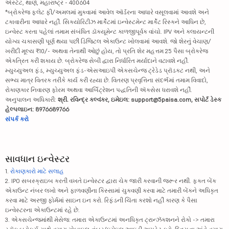
એસ્ટેટ, થાણે, મહારાષ્ટ્ર - 400604
*બ્રોકરેજ ફ્લેટ ફી/અમલમાં મુકવામાં આવેલ ઑર્ડરના આધારે વસૂલવામાં આવશે અને
ટકાવારીના આધારે નહીં. સિક્યોરિટીઝ માર્કેટમાં ઇન્વેસ્ટમેન્ટ માર્કેટ રિસ્કને આધિન છે,
ઇન્વેસ્ટ કરતા પહેલાં તમામ સંબંધિત ડૉક્યૂમેન્ટ કાળજીપૂર્વક વાંચો. IPV અને ક્લાયન્ટની
યોગ્ય ચકાસણી પૂર્ણ થયા પછી ડિજિટલ એકાઉન્ટ ખોલવામાં આવશે. જો શેરનું વેચાણ/
ખરીદી મૂલ્ય ₹10/- અથવા તેનાથી ઓછું હોય, તો પ્રતિ શેર મહત્તમ 25 પૈસા બ્રોકરેજ
એકત્રિત કરી શકાય છે. બ્રોકરેજ સેબી દ્વારા નિર્ધારિત મર્યાદાને વટાવશે નહીં.
મ્યુચ્યુઅલ ફંડ, મ્યુચ્યુઅલ ફંડ-એસઆઇપી એક્સચેન્જ ટ્રેડેડ પ્રૉડક્ટ નથી, અને
સભ્ય માત્ર વિતરક તરીકે કાર્ય કરી રહ્યા છે. વિતરણ પ્રવૃત્તિના સંદર્ભમાં તમામ વિવાદો,
રોકાણકાર નિવારણ ફોરમ અથવા આર્બિટ્રેશન પદ્ધતિની ઍક્સેસ ધરાવશે નહીં.
અનુપાલન અધિકારી:
શ્રી. રવિન્દ્ર કલ્વંકર, ઇમેઇલ: support@5paisa.com, સપોર્ટ ડેસ્ક
હેલ્પલાઇન: 8976689766
સંપર્ક કરો
સાવધાન ઇન્વેસ્ટર
1.
રોકાણકારો માટે સલાહ
2. IPO સબસ્ક્રાઇબ કરતી વખતે ઇન્વેસ્ટર દ્વારા ચેક જારી કરવાની જરૂર નથી. ફક્ત બેંક
એકાઉન્ટ નંબર લખો અને ફાળવણીના કિસ્સામાં ચુકવણી કરવા માટે તમારી બેંકને અધિકૃત
કરવા માટે અરજી ફોર્મમાં સાઇન ઇન કરો. રિફંડની ચિંતા કરશો નહીં કારણ કે પૈસા
ઇન્વેસ્ટરના એકાઉન્ટમાં રહે છે.
3. એક્સચેન્જમાંથી મેસેજ: તમારા એકાઉન્ટમાં અનધિકૃત ટ્રાન્ઝૅક્શનને રોકો -> તમારા