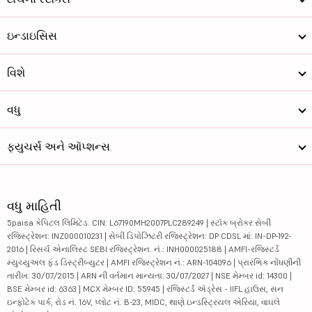
ઇન્ડાઇસિસ
વિશે
વધુ
ફ્યુચર્સ અને ઑપ્શન્સ
વધુ માહિતી
5paisa કેપિટલ લિમિટેડ. CIN: L67190MH2007PLC289249 | સ્ટૉક બ્રોકર સેબી
રજિસ્ટ્રેશન: INZ000010231 | સેબી ડિપોઝિટરી રજિસ્ટ્રેશન: DP CDSL માં: IN-DP-192-
2016 | રિસર્ચ એનાલિસ્ટ SEBI રજિસ્ટ્રેશન. નં.: INH000025188 | AMFI-રજિસ્ટર્ડ
મ્યુચ્યુઅલ ફંડ ડિસ્ટ્રીબ્યુટર | AMFI રજિસ્ટ્રેશન નં.: ARN-104096 | પ્રારંભિક નોંધણીની
તારીખ: 30/07/2015 | ARN ની વર્તમાન માન્યતા: 30/07/2027 | NSE મેમ્બર id: 14300 |
BSE મેમ્બર id: 6363 | MCX મેમ્બર ID: 55945 | રજિસ્ટર્ડ ઍડ્રેસ - IIFL હાઉસ, સન
ઇન્ફોટેક પાર્ક, રોડ નં. 16V, પ્લોટ નં. B-23, MIDC, થાણે ઇન્ડસ્ટ્રિયલ એરિયા, વાઘલે