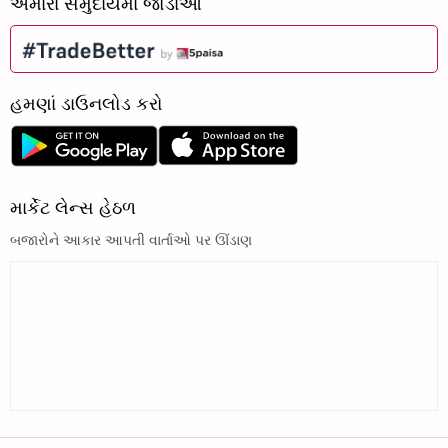
અમારા સમુદાયમાં જોડાઓ
હમણાં ડાઉનલોડ કરો
માર્કેટ લેન્સ હેઠળ
બજારોને આકાર આપતી વાર્તાઓ પર ઊંડાણ