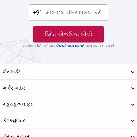
+91
ડિમેટ એકાઉન્ટ ખોલો
આગળ વધીને, તમે બધા
નિયમો અને શરતો*
સાથે સંમત થાઓ છો
શેર માર્કેટ
માર્કેટ ગાઇડ
મ્યુચ્યુઅલ ફંડ
કેલ્ક્યુલેટર
ટોચના સ્ટૉક્સ