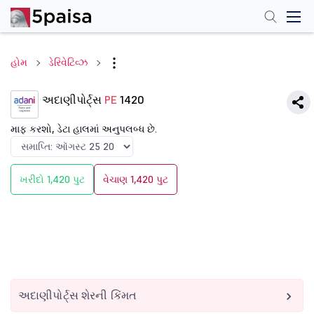
હોમ
ડેરિવેટિવ્ઝ
અદાણીપોર્ટ્સ
PE
1420
માફ કરશો, ડેટા હાલમાં અનુપલબ્ધ છે.
ખરીદો 1,420 પુટ
વેચાણ 1,420 પુટ
અદાણીપોર્ટ્સ શેરની કિંમત