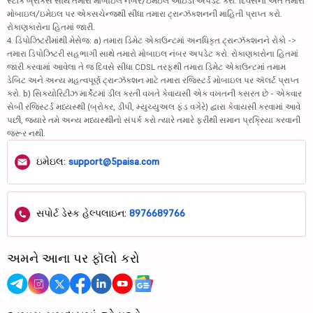
સ્ટૉક બ્રોકર્સ સાથે તમારા મોબાઇલ નંબર/ઇમેઇલ આઇડી અપડેટ કરો. દિવસના અંતે તમારા
મોબાઇલ/ઇમેઇલ પર એક્સચેન્જથી સીધા તમારા ટ્રાન્ઝૅક્શનની માહિતી પ્રાપ્ત કરો.
રોકાણકારોના હિતમાં જારી.
4. ડિપોઝિટરીમાંથી મેસેજ: a) તમારા ડિમેટ એકાઉન્ટમાં અનધિકૃત ટ્રાન્ઝૅક્શનને રોકો ->
તમારા ડિપોઝિટરી સહભાગી સાથે તમારો મોબાઇલ નંબર અપડેટ કરો. રોકાણકારોના હિતમાં
જારી કરવામાં આવેલા તે જ દિવસે સીધા CDSL તરફથી તમારા ડિમેટ એકાઉન્ટમાં તમામ
ડેબિટ અને અન્ય મહત્વપૂર્ણ ટ્રાન્ઝૅક્શન માટે તમારા રજિસ્ટર્ડ મોબાઇલ પર ઍલર્ટ પ્રાપ્ત
કરો. b) સિક્યોરિટીઝ માર્કેટમાં ડીલ કરતી વખતે કેવાયસી એક વખતની કસરત છે - એકવાર
સેબી રજિસ્ટર્ડ મધ્યસ્થી (બ્રોકર, ડીપી, મ્યુચ્યુઅલ ફંડ વગેરે) દ્વારા કેવાયસી કરવામાં આવે
પછી, જ્યારે તમે અન્ય મધ્યસ્થીનો સંપર્ક કરો ત્યારે તમારે ફરીથી સમાન પ્રક્રિયા કરવાની
જરૂર નથી.
ઇમેઇલ:
support@5paisa.com
સપોર્ટ ડેસ્ક હેલ્પલાઇન:
8976689766
અમને આના પર ફૉલો કરો