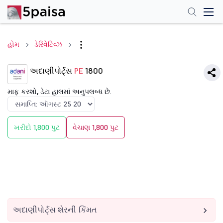
હોમ
ડેરિવેટિવ્ઝ
અદાણીપોર્ટ્સ
PE
1800
માફ કરશો, ડેટા હાલમાં અનુપલબ્ધ છે.
ખરીદો 1,800 પુટ
વેચાણ 1,800 પુટ
અદાણીપોર્ટ્સ શેરની કિંમત