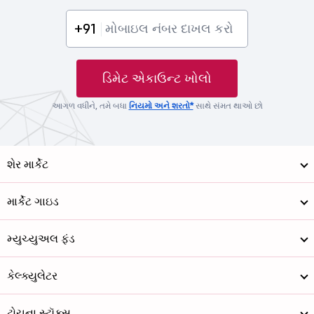
+91
ડિમેટ એકાઉન્ટ ખોલો
આગળ વધીને, તમે બધા
નિયમો અને શરતો*
સાથે સંમત થાઓ છો
શેર માર્કેટ
માર્કેટ ગાઇડ
મ્યુચ્યુઅલ ફંડ
કેલ્ક્યુલેટર
ટોચના સ્ટૉક્સ