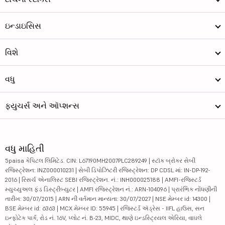
ઇન્ડાઇસિસ
વિશે
વધુ
ફ્યુચર્સ અને ઑપ્શન્સ
વધુ માહિતી
5paisa કેપિટલ લિમિટેડ. CIN: L67190MH2007PLC289249 | સ્ટૉક બ્રોકર સેબી
રજિસ્ટ્રેશન: INZ000010231 | સેબી ડિપોઝિટરી રજિસ્ટ્રેશન: DP CDSL માં: IN-DP-192-
2016 | રિસર્ચ એનાલિસ્ટ SEBI રજિસ્ટ્રેશન. નં.: INH000025188 | AMFI-રજિસ્ટર્ડ
મ્યુચ્યુઅલ ફંડ ડિસ્ટ્રીબ્યુટર | AMFI રજિસ્ટ્રેશન નં.: ARN-104096 | પ્રારંભિક નોંધણીની
તારીખ: 30/07/2015 | ARN ની વર્તમાન માન્યતા: 30/07/2027 | NSE મેમ્બર id: 14300 |
BSE મેમ્બર id: 6363 | MCX મેમ્બર ID: 55945 | રજિસ્ટર્ડ ઍડ્રેસ - IIFL હાઉસ, સન
ઇન્ફોટેક પાર્ક, રોડ નં. 16V, પ્લોટ નં. B-23, MIDC, થાણે ઇન્ડસ્ટ્રિયલ એરિયા, વાઘલે