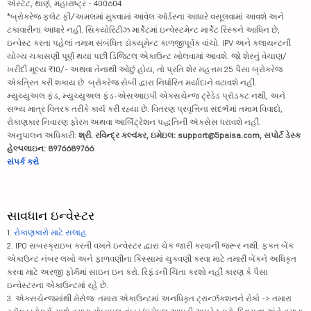
એસ્ટેટ, થાણે, મહારાષ્ટ્ર - 400604
*બ્રોકરેજ ફ્લેટ ફી/અમલમાં મુકવામાં આવેલ ઑર્ડરના આધારે વસૂલવામાં આવશે અને
ટકાવારીના આધારે નહીં. સિક્યોરિટીઝ માર્કેટમાં ઇન્વેસ્ટમેન્ટ માર્કેટ રિસ્કને આધિન છે,
ઇન્વેસ્ટ કરતા પહેલાં તમામ સંબંધિત ડૉક્યૂમેન્ટ કાળજીપૂર્વક વાંચો. IPV અને ક્લાયન્ટની
યોગ્ય ચકાસણી પૂર્ણ થયા પછી ડિજિટલ એકાઉન્ટ ખોલવામાં આવશે. જો શેરનું વેચાણ/
ખરીદી મૂલ્ય ₹10/- અથવા તેનાથી ઓછું હોય, તો પ્રતિ શેર મહત્તમ 25 પૈસા બ્રોકરેજ
એકત્રિત કરી શકાય છે. બ્રોકરેજ સેબી દ્વારા નિર્ધારિત મર્યાદાને વટાવશે નહીં.
મ્યુચ્યુઅલ ફંડ, મ્યુચ્યુઅલ ફંડ-એસઆઇપી એક્સચેન્જ ટ્રેડેડ પ્રૉડક્ટ નથી, અને
સભ્ય માત્ર વિતરક તરીકે કાર્ય કરી રહ્યા છે. વિતરણ પ્રવૃત્તિના સંદર્ભમાં તમામ વિવાદો,
રોકાણકાર નિવારણ ફોરમ અથવા આર્બિટ્રેશન પદ્ધતિની ઍક્સેસ ધરાવશે નહીં.
અનુપાલન અધિકારી:
શ્રી. રવિન્દ્ર કલ્વંકર, ઇમેઇલ: support@5paisa.com, સપોર્ટ ડેસ્ક
હેલ્પલાઇન: 8976689766
સંપર્ક કરો
સાવધાન ઇન્વેસ્ટર
1.
રોકાણકારો માટે સલાહ
2. IPO સબસ્ક્રાઇબ કરતી વખતે ઇન્વેસ્ટર દ્વારા ચેક જારી કરવાની જરૂર નથી. ફક્ત બેંક
એકાઉન્ટ નંબર લખો અને ફાળવણીના કિસ્સામાં ચુકવણી કરવા માટે તમારી બેંકને અધિકૃત
કરવા માટે અરજી ફોર્મમાં સાઇન ઇન કરો. રિફંડની ચિંતા કરશો નહીં કારણ કે પૈસા
ઇન્વેસ્ટરના એકાઉન્ટમાં રહે છે.
3. એક્સચેન્જમાંથી મેસેજ: તમારા એકાઉન્ટમાં અનધિકૃત ટ્રાન્ઝૅક્શનને રોકો -> તમારા