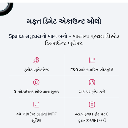
મફત ડિમેટ એકાઉન્ટ ખોલો
5paisa સમુદાયનો ભાગ બનો -
ભારતના પ્રથમ લિસ્ટેડ
ડિસ્કાઉન્ટ બ્રોકર.
ફ્લેટ બ્રોકરેજ
F&O માટે સમર્પિત પ્લેટફોર્મ
0. એકાઉન્ટ ખોલવાના શુલ્ક
ચાર્ટ પર ટ્રેડ કરો
4X લીવરેજ સુધીની MTF
મ્યુચ્યુઅલ ફંડ પર 0
સુવિધા
ટ્રાન્ઝૅક્શન ખર્ચ