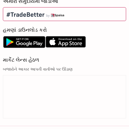
અમારા સમુદાયમાં જોડાઓ
હમણાં ડાઉનલોડ કરો
માર્કેટ લેન્સ હેઠળ
બજારોને આકાર આપતી વાર્તાઓ પર ઊંડાણ