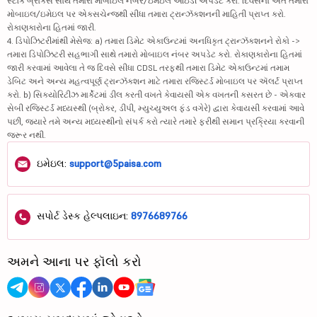
સ્ટૉક બ્રોકર્સ સાથે તમારા મોબાઇલ નંબર/ઇમેઇલ આઇડી અપડેટ કરો. દિવસના અંતે તમારા
મોબાઇલ/ઇમેઇલ પર એક્સચેન્જથી સીધા તમારા ટ્રાન્ઝૅક્શનની માહિતી પ્રાપ્ત કરો.
રોકાણકારોના હિતમાં જારી.
4. ડિપોઝિટરીમાંથી મેસેજ: a) તમારા ડિમેટ એકાઉન્ટમાં અનધિકૃત ટ્રાન્ઝૅક્શનને રોકો ->
તમારા ડિપોઝિટરી સહભાગી સાથે તમારો મોબાઇલ નંબર અપડેટ કરો. રોકાણકારોના હિતમાં
જારી કરવામાં આવેલા તે જ દિવસે સીધા CDSL તરફથી તમારા ડિમેટ એકાઉન્ટમાં તમામ
ડેબિટ અને અન્ય મહત્વપૂર્ણ ટ્રાન્ઝૅક્શન માટે તમારા રજિસ્ટર્ડ મોબાઇલ પર ઍલર્ટ પ્રાપ્ત
કરો. b) સિક્યોરિટીઝ માર્કેટમાં ડીલ કરતી વખતે કેવાયસી એક વખતની કસરત છે - એકવાર
સેબી રજિસ્ટર્ડ મધ્યસ્થી (બ્રોકર, ડીપી, મ્યુચ્યુઅલ ફંડ વગેરે) દ્વારા કેવાયસી કરવામાં આવે
પછી, જ્યારે તમે અન્ય મધ્યસ્થીનો સંપર્ક કરો ત્યારે તમારે ફરીથી સમાન પ્રક્રિયા કરવાની
જરૂર નથી.
ઇમેઇલ:
support@5paisa.com
સપોર્ટ ડેસ્ક હેલ્પલાઇન:
8976689766
અમને આના પર ફૉલો કરો