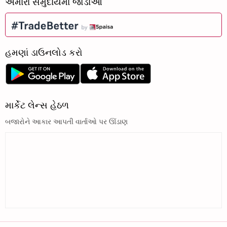
અમારા સમુદાયમાં જોડાઓ
હમણાં ડાઉનલોડ કરો
માર્કેટ લેન્સ હેઠળ
બજારોને આકાર આપતી વાર્તાઓ પર ઊંડાણ