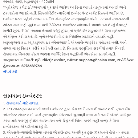
એસ્ટેટ, થાણે, મહારાષ્ટ્ર - 400604
*બ્રોકરેજ ફ્લેટ ફી/અમલમાં મુકવામાં આવેલ ઑર્ડરના આધારે વસૂલવામાં આવશે અને
ટકાવારીના આધારે નહીં. સિક્યોરિટીઝ માર્કેટમાં ઇન્વેસ્ટમેન્ટ માર્કેટ રિસ્કને આધિન છે,
ઇન્વેસ્ટ કરતા પહેલાં તમામ સંબંધિત ડૉક્યૂમેન્ટ કાળજીપૂર્વક વાંચો. IPV અને ક્લાયન્ટની
યોગ્ય ચકાસણી પૂર્ણ થયા પછી ડિજિટલ એકાઉન્ટ ખોલવામાં આવશે. જો શેરનું વેચાણ/
ખરીદી મૂલ્ય ₹10/- અથવા તેનાથી ઓછું હોય, તો પ્રતિ શેર મહત્તમ 25 પૈસા બ્રોકરેજ
એકત્રિત કરી શકાય છે. બ્રોકરેજ સેબી દ્વારા નિર્ધારિત મર્યાદાને વટાવશે નહીં.
મ્યુચ્યુઅલ ફંડ, મ્યુચ્યુઅલ ફંડ-એસઆઇપી એક્સચેન્જ ટ્રેડેડ પ્રૉડક્ટ નથી, અને
સભ્ય માત્ર વિતરક તરીકે કાર્ય કરી રહ્યા છે. વિતરણ પ્રવૃત્તિના સંદર્ભમાં તમામ વિવાદો,
રોકાણકાર નિવારણ ફોરમ અથવા આર્બિટ્રેશન પદ્ધતિની ઍક્સેસ ધરાવશે નહીં.
અનુપાલન અધિકારી:
શ્રી. રવિન્દ્ર કલ્વંકર, ઇમેઇલ: support@5paisa.com, સપોર્ટ ડેસ્ક
હેલ્પલાઇન: 8976689766
સંપર્ક કરો
સાવધાન ઇન્વેસ્ટર
1.
રોકાણકારો માટે સલાહ
2. IPO સબસ્ક્રાઇબ કરતી વખતે ઇન્વેસ્ટર દ્વારા ચેક જારી કરવાની જરૂર નથી. ફક્ત બેંક
એકાઉન્ટ નંબર લખો અને ફાળવણીના કિસ્સામાં ચુકવણી કરવા માટે તમારી બેંકને અધિકૃત
કરવા માટે અરજી ફોર્મમાં સાઇન ઇન કરો. રિફંડની ચિંતા કરશો નહીં કારણ કે પૈસા
ઇન્વેસ્ટરના એકાઉન્ટમાં રહે છે.
3. એક્સચેન્જમાંથી મેસેજ: તમારા એકાઉન્ટમાં અનધિકૃત ટ્રાન્ઝૅક્શનને રોકો -> તમારા