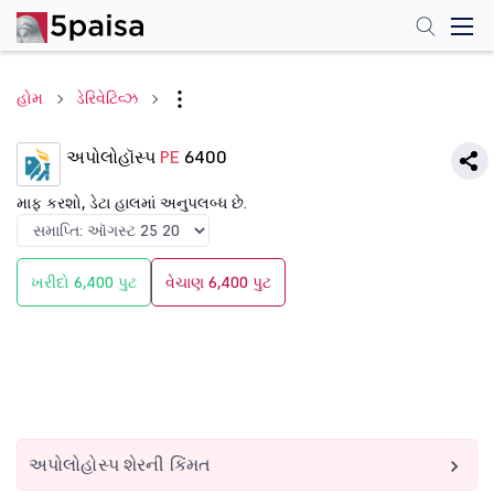
હોમ
ડેરિવેટિવ્ઝ
અપોલોહૉસ્પ
PE
6400
માફ કરશો, ડેટા હાલમાં અનુપલબ્ધ છે.
ખરીદો 6,400 પુટ
વેચાણ 6,400 પુટ
અપોલોહોસ્પ શેરની કિંમત