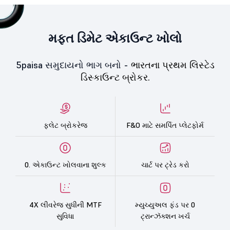
મફત ડિમેટ એકાઉન્ટ ખોલો
5paisa સમુદાયનો ભાગ બનો -
ભારતના પ્રથમ લિસ્ટેડ
ડિસ્કાઉન્ટ બ્રોકર.
ફ્લેટ બ્રોકરેજ
F&O માટે સમર્પિત પ્લેટફોર્મ
0. એકાઉન્ટ ખોલવાના શુલ્ક
ચાર્ટ પર ટ્રેડ કરો
4X લીવરેજ સુધીની MTF
મ્યુચ્યુઅલ ફંડ પર 0
સુવિધા
ટ્રાન્ઝૅક્શન ખર્ચ