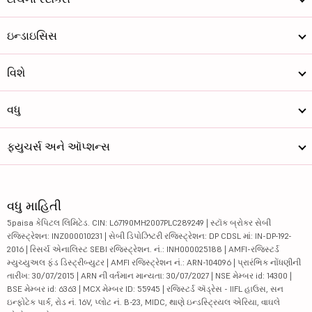
ઇન્ડાઇસિસ
વિશે
વધુ
ફ્યુચર્સ અને ઑપ્શન્સ
વધુ માહિતી
5paisa કેપિટલ લિમિટેડ. CIN: L67190MH2007PLC289249 | સ્ટૉક બ્રોકર સેબી
રજિસ્ટ્રેશન: INZ000010231 | સેબી ડિપોઝિટરી રજિસ્ટ્રેશન: DP CDSL માં: IN-DP-192-
2016 | રિસર્ચ એનાલિસ્ટ SEBI રજિસ્ટ્રેશન. નં.: INH000025188 | AMFI-રજિસ્ટર્ડ
મ્યુચ્યુઅલ ફંડ ડિસ્ટ્રીબ્યુટર | AMFI રજિસ્ટ્રેશન નં.: ARN-104096 | પ્રારંભિક નોંધણીની
તારીખ: 30/07/2015 | ARN ની વર્તમાન માન્યતા: 30/07/2027 | NSE મેમ્બર id: 14300 |
BSE મેમ્બર id: 6363 | MCX મેમ્બર ID: 55945 | રજિસ્ટર્ડ ઍડ્રેસ - IIFL હાઉસ, સન
ઇન્ફોટેક પાર્ક, રોડ નં. 16V, પ્લોટ નં. B-23, MIDC, થાણે ઇન્ડસ્ટ્રિયલ એરિયા, વાઘલે