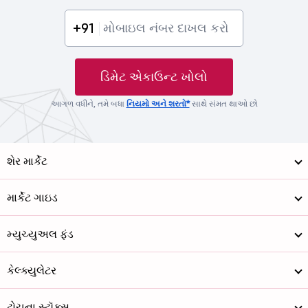
+91
ડિમેટ એકાઉન્ટ ખોલો
આગળ વધીને, તમે બધા
નિયમો અને શરતો*
સાથે સંમત થાઓ છો
શેર માર્કેટ
માર્કેટ ગાઇડ
મ્યુચ્યુઅલ ફંડ
કેલ્ક્યુલેટર
ટોચના સ્ટૉક્સ