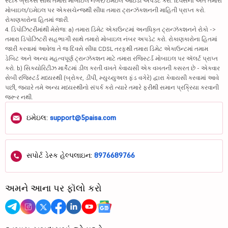
સ્ટૉક બ્રોકર્સ સાથે તમારા મોબાઇલ નંબર/ઇમેઇલ આઇડી અપડેટ કરો. દિવસના અંતે તમારા
મોબાઇલ/ઇમેઇલ પર એક્સચેન્જથી સીધા તમારા ટ્રાન્ઝૅક્શનની માહિતી પ્રાપ્ત કરો.
રોકાણકારોના હિતમાં જારી.
4. ડિપોઝિટરીમાંથી મેસેજ: a) તમારા ડિમેટ એકાઉન્ટમાં અનધિકૃત ટ્રાન્ઝૅક્શનને રોકો ->
તમારા ડિપોઝિટરી સહભાગી સાથે તમારો મોબાઇલ નંબર અપડેટ કરો. રોકાણકારોના હિતમાં
જારી કરવામાં આવેલા તે જ દિવસે સીધા CDSL તરફથી તમારા ડિમેટ એકાઉન્ટમાં તમામ
ડેબિટ અને અન્ય મહત્વપૂર્ણ ટ્રાન્ઝૅક્શન માટે તમારા રજિસ્ટર્ડ મોબાઇલ પર ઍલર્ટ પ્રાપ્ત
કરો. b) સિક્યોરિટીઝ માર્કેટમાં ડીલ કરતી વખતે કેવાયસી એક વખતની કસરત છે - એકવાર
સેબી રજિસ્ટર્ડ મધ્યસ્થી (બ્રોકર, ડીપી, મ્યુચ્યુઅલ ફંડ વગેરે) દ્વારા કેવાયસી કરવામાં આવે
પછી, જ્યારે તમે અન્ય મધ્યસ્થીનો સંપર્ક કરો ત્યારે તમારે ફરીથી સમાન પ્રક્રિયા કરવાની
જરૂર નથી.
ઇમેઇલ:
support@5paisa.com
સપોર્ટ ડેસ્ક હેલ્પલાઇન:
8976689766
અમને આના પર ફૉલો કરો