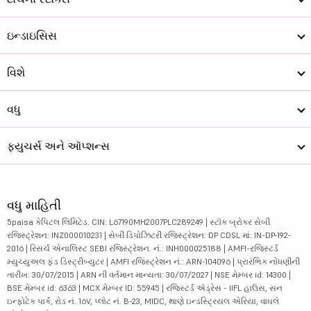
ઇન્ડાઇસિસ
વિશે
વધુ
ફ્યુચર્સ અને ઑપ્શન્સ
વધુ માહિતી
5paisa કેપિટલ લિમિટેડ. CIN: L67190MH2007PLC289249 | સ્ટૉક બ્રોકર સેબી
રજિસ્ટ્રેશન: INZ000010231 | સેબી ડિપોઝિટરી રજિસ્ટ્રેશન: DP CDSL માં: IN-DP-192-
2016 | રિસર્ચ એનાલિસ્ટ SEBI રજિસ્ટ્રેશન. નં.: INH000025188 | AMFI-રજિસ્ટર્ડ
મ્યુચ્યુઅલ ફંડ ડિસ્ટ્રીબ્યુટર | AMFI રજિસ્ટ્રેશન નં.: ARN-104096 | પ્રારંભિક નોંધણીની
તારીખ: 30/07/2015 | ARN ની વર્તમાન માન્યતા: 30/07/2027 | NSE મેમ્બર id: 14300 |
BSE મેમ્બર id: 6363 | MCX મેમ્બર ID: 55945 | રજિસ્ટર્ડ ઍડ્રેસ - IIFL હાઉસ, સન
ઇન્ફોટેક પાર્ક, રોડ નં. 16V, પ્લોટ નં. B-23, MIDC, થાણે ઇન્ડસ્ટ્રિયલ એરિયા, વાઘલે