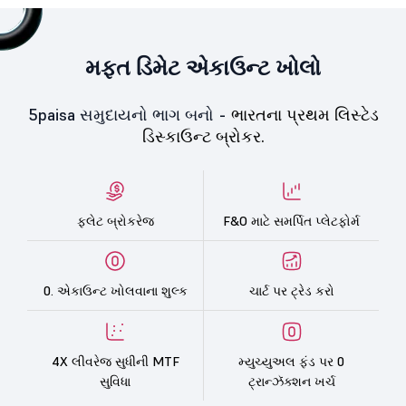
મફત ડિમેટ એકાઉન્ટ ખોલો
5paisa સમુદાયનો ભાગ બનો -
ભારતના પ્રથમ લિસ્ટેડ
ડિસ્કાઉન્ટ બ્રોકર.
ફ્લેટ બ્રોકરેજ
F&O માટે સમર્પિત પ્લેટફોર્મ
0. એકાઉન્ટ ખોલવાના શુલ્ક
ચાર્ટ પર ટ્રેડ કરો
4X લીવરેજ સુધીની MTF
મ્યુચ્યુઅલ ફંડ પર 0
સુવિધા
ટ્રાન્ઝૅક્શન ખર્ચ