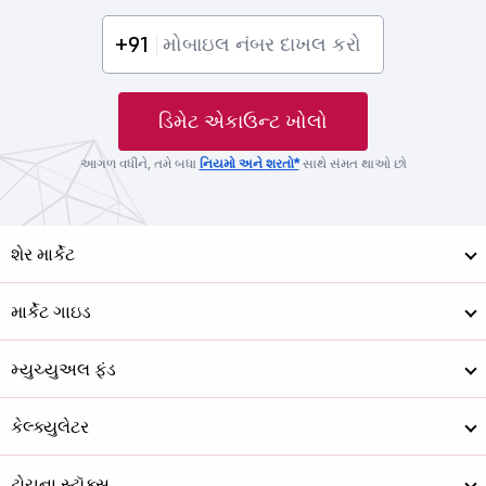
+91
ડિમેટ એકાઉન્ટ ખોલો
આગળ વધીને, તમે બધા
નિયમો અને શરતો*
સાથે સંમત થાઓ છો
શેર માર્કેટ
માર્કેટ ગાઇડ
મ્યુચ્યુઅલ ફંડ
કેલ્ક્યુલેટર
ટોચના સ્ટૉક્સ