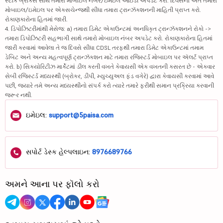
સ્ટૉક બ્રોકર્સ સાથે તમારા મોબાઇલ નંબર/ઇમેઇલ આઇડી અપડેટ કરો. દિવસના અંતે તમારા
મોબાઇલ/ઇમેઇલ પર એક્સચેન્જથી સીધા તમારા ટ્રાન્ઝૅક્શનની માહિતી પ્રાપ્ત કરો.
રોકાણકારોના હિતમાં જારી.
4. ડિપોઝિટરીમાંથી મેસેજ: a) તમારા ડિમેટ એકાઉન્ટમાં અનધિકૃત ટ્રાન્ઝૅક્શનને રોકો ->
તમારા ડિપોઝિટરી સહભાગી સાથે તમારો મોબાઇલ નંબર અપડેટ કરો. રોકાણકારોના હિતમાં
જારી કરવામાં આવેલા તે જ દિવસે સીધા CDSL તરફથી તમારા ડિમેટ એકાઉન્ટમાં તમામ
ડેબિટ અને અન્ય મહત્વપૂર્ણ ટ્રાન્ઝૅક્શન માટે તમારા રજિસ્ટર્ડ મોબાઇલ પર ઍલર્ટ પ્રાપ્ત
કરો. b) સિક્યોરિટીઝ માર્કેટમાં ડીલ કરતી વખતે કેવાયસી એક વખતની કસરત છે - એકવાર
સેબી રજિસ્ટર્ડ મધ્યસ્થી (બ્રોકર, ડીપી, મ્યુચ્યુઅલ ફંડ વગેરે) દ્વારા કેવાયસી કરવામાં આવે
પછી, જ્યારે તમે અન્ય મધ્યસ્થીનો સંપર્ક કરો ત્યારે તમારે ફરીથી સમાન પ્રક્રિયા કરવાની
જરૂર નથી.
ઇમેઇલ:
support@5paisa.com
સપોર્ટ ડેસ્ક હેલ્પલાઇન:
8976689766
અમને આના પર ફૉલો કરો