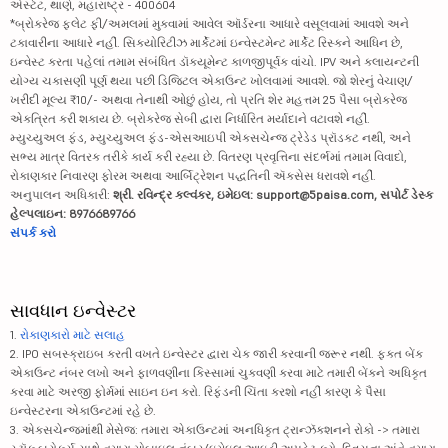
એસ્ટેટ, થાણે, મહારાષ્ટ્ર - 400604
*બ્રોકરેજ ફ્લેટ ફી/અમલમાં મુકવામાં આવેલ ઑર્ડરના આધારે વસૂલવામાં આવશે અને
ટકાવારીના આધારે નહીં. સિક્યોરિટીઝ માર્કેટમાં ઇન્વેસ્ટમેન્ટ માર્કેટ રિસ્કને આધિન છે,
ઇન્વેસ્ટ કરતા પહેલાં તમામ સંબંધિત ડૉક્યૂમેન્ટ કાળજીપૂર્વક વાંચો. IPV અને ક્લાયન્ટની
યોગ્ય ચકાસણી પૂર્ણ થયા પછી ડિજિટલ એકાઉન્ટ ખોલવામાં આવશે. જો શેરનું વેચાણ/
ખરીદી મૂલ્ય ₹10/- અથવા તેનાથી ઓછું હોય, તો પ્રતિ શેર મહત્તમ 25 પૈસા બ્રોકરેજ
એકત્રિત કરી શકાય છે. બ્રોકરેજ સેબી દ્વારા નિર્ધારિત મર્યાદાને વટાવશે નહીં.
મ્યુચ્યુઅલ ફંડ, મ્યુચ્યુઅલ ફંડ-એસઆઇપી એક્સચેન્જ ટ્રેડેડ પ્રૉડક્ટ નથી, અને
સભ્ય માત્ર વિતરક તરીકે કાર્ય કરી રહ્યા છે. વિતરણ પ્રવૃત્તિના સંદર્ભમાં તમામ વિવાદો,
રોકાણકાર નિવારણ ફોરમ અથવા આર્બિટ્રેશન પદ્ધતિની ઍક્સેસ ધરાવશે નહીં.
અનુપાલન અધિકારી:
શ્રી. રવિન્દ્ર કલ્વંકર, ઇમેઇલ: support@5paisa.com, સપોર્ટ ડેસ્ક
હેલ્પલાઇન: 8976689766
સંપર્ક કરો
સાવધાન ઇન્વેસ્ટર
1.
રોકાણકારો માટે સલાહ
2. IPO સબસ્ક્રાઇબ કરતી વખતે ઇન્વેસ્ટર દ્વારા ચેક જારી કરવાની જરૂર નથી. ફક્ત બેંક
એકાઉન્ટ નંબર લખો અને ફાળવણીના કિસ્સામાં ચુકવણી કરવા માટે તમારી બેંકને અધિકૃત
કરવા માટે અરજી ફોર્મમાં સાઇન ઇન કરો. રિફંડની ચિંતા કરશો નહીં કારણ કે પૈસા
ઇન્વેસ્ટરના એકાઉન્ટમાં રહે છે.
3. એક્સચેન્જમાંથી મેસેજ: તમારા એકાઉન્ટમાં અનધિકૃત ટ્રાન્ઝૅક્શનને રોકો -> તમારા