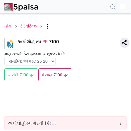
હોમ
ડેરિવેટિવ્ઝ
અપોલોહૉસ્પ
PE
7100
માફ કરશો, ડેટા હાલમાં અનુપલબ્ધ છે.
ખરીદો 7,100 પુટ
વેચાણ 7,100 પુટ
અપોલોહોસ્પ શેરની કિંમત