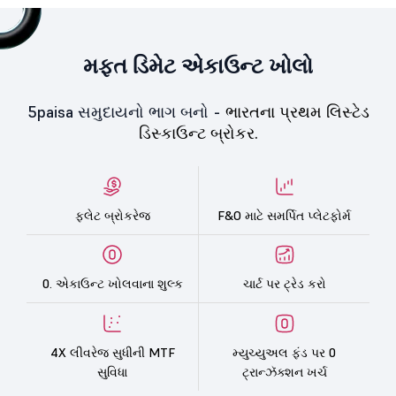
મફત ડિમેટ એકાઉન્ટ ખોલો
5paisa સમુદાયનો ભાગ બનો -
ભારતના પ્રથમ લિસ્ટેડ
ડિસ્કાઉન્ટ બ્રોકર.
ફ્લેટ બ્રોકરેજ
F&O માટે સમર્પિત પ્લેટફોર્મ
0. એકાઉન્ટ ખોલવાના શુલ્ક
ચાર્ટ પર ટ્રેડ કરો
4X લીવરેજ સુધીની MTF
મ્યુચ્યુઅલ ફંડ પર 0
સુવિધા
ટ્રાન્ઝૅક્શન ખર્ચ