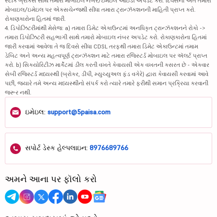
સ્ટૉક બ્રોકર્સ સાથે તમારા મોબાઇલ નંબર/ઇમેઇલ આઇડી અપડેટ કરો. દિવસના અંતે તમારા
મોબાઇલ/ઇમેઇલ પર એક્સચેન્જથી સીધા તમારા ટ્રાન્ઝૅક્શનની માહિતી પ્રાપ્ત કરો.
રોકાણકારોના હિતમાં જારી.
4. ડિપોઝિટરીમાંથી મેસેજ: a) તમારા ડિમેટ એકાઉન્ટમાં અનધિકૃત ટ્રાન્ઝૅક્શનને રોકો ->
તમારા ડિપોઝિટરી સહભાગી સાથે તમારો મોબાઇલ નંબર અપડેટ કરો. રોકાણકારોના હિતમાં
જારી કરવામાં આવેલા તે જ દિવસે સીધા CDSL તરફથી તમારા ડિમેટ એકાઉન્ટમાં તમામ
ડેબિટ અને અન્ય મહત્વપૂર્ણ ટ્રાન્ઝૅક્શન માટે તમારા રજિસ્ટર્ડ મોબાઇલ પર ઍલર્ટ પ્રાપ્ત
કરો. b) સિક્યોરિટીઝ માર્કેટમાં ડીલ કરતી વખતે કેવાયસી એક વખતની કસરત છે - એકવાર
સેબી રજિસ્ટર્ડ મધ્યસ્થી (બ્રોકર, ડીપી, મ્યુચ્યુઅલ ફંડ વગેરે) દ્વારા કેવાયસી કરવામાં આવે
પછી, જ્યારે તમે અન્ય મધ્યસ્થીનો સંપર્ક કરો ત્યારે તમારે ફરીથી સમાન પ્રક્રિયા કરવાની
જરૂર નથી.
ઇમેઇલ:
support@5paisa.com
સપોર્ટ ડેસ્ક હેલ્પલાઇન:
8976689766
અમને આના પર ફૉલો કરો