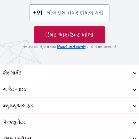
+91
ડિમેટ એકાઉન્ટ ખોલો
આગળ વધીને, તમે બધા
નિયમો અને શરતો*
સાથે સંમત થાઓ છો
શેર માર્કેટ
માર્કેટ ગાઇડ
મ્યુચ્યુઅલ ફંડ
કેલ્ક્યુલેટર
ટોચના સ્ટૉક્સ