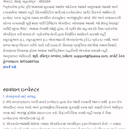
એસ્ટેટ, થાણે, મહારાષ્ટ્ર - 400604
*બ્રોકરેજ ફ્લેટ ફી/અમલમાં મુકવામાં આવેલ ઑર્ડરના આધારે વસૂલવામાં આવશે અને
ટકાવારીના આધારે નહીં. સિક્યોરિટીઝ માર્કેટમાં ઇન્વેસ્ટમેન્ટ માર્કેટ રિસ્કને આધિન છે,
ઇન્વેસ્ટ કરતા પહેલાં તમામ સંબંધિત ડૉક્યૂમેન્ટ કાળજીપૂર્વક વાંચો. IPV અને ક્લાયન્ટની
યોગ્ય ચકાસણી પૂર્ણ થયા પછી ડિજિટલ એકાઉન્ટ ખોલવામાં આવશે. જો શેરનું વેચાણ/
ખરીદી મૂલ્ય ₹10/- અથવા તેનાથી ઓછું હોય, તો પ્રતિ શેર મહત્તમ 25 પૈસા બ્રોકરેજ
એકત્રિત કરી શકાય છે. બ્રોકરેજ સેબી દ્વારા નિર્ધારિત મર્યાદાને વટાવશે નહીં.
મ્યુચ્યુઅલ ફંડ, મ્યુચ્યુઅલ ફંડ-એસઆઇપી એક્સચેન્જ ટ્રેડેડ પ્રૉડક્ટ નથી, અને
સભ્ય માત્ર વિતરક તરીકે કાર્ય કરી રહ્યા છે. વિતરણ પ્રવૃત્તિના સંદર્ભમાં તમામ વિવાદો,
રોકાણકાર નિવારણ ફોરમ અથવા આર્બિટ્રેશન પદ્ધતિની ઍક્સેસ ધરાવશે નહીં.
અનુપાલન અધિકારી:
શ્રી. રવિન્દ્ર કલ્વંકર, ઇમેઇલ: support@5paisa.com, સપોર્ટ ડેસ્ક
હેલ્પલાઇન: 8976689766
સંપર્ક કરો
સાવધાન ઇન્વેસ્ટર
1.
રોકાણકારો માટે સલાહ
2. IPO સબસ્ક્રાઇબ કરતી વખતે ઇન્વેસ્ટર દ્વારા ચેક જારી કરવાની જરૂર નથી. ફક્ત બેંક
એકાઉન્ટ નંબર લખો અને ફાળવણીના કિસ્સામાં ચુકવણી કરવા માટે તમારી બેંકને અધિકૃત
કરવા માટે અરજી ફોર્મમાં સાઇન ઇન કરો. રિફંડની ચિંતા કરશો નહીં કારણ કે પૈસા
ઇન્વેસ્ટરના એકાઉન્ટમાં રહે છે.
3. એક્સચેન્જમાંથી મેસેજ: તમારા એકાઉન્ટમાં અનધિકૃત ટ્રાન્ઝૅક્શનને રોકો -> તમારા