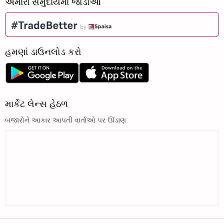
અમારા સમુદાયમાં જોડાઓ
હમણાં ડાઉનલોડ કરો
માર્કેટ લેન્સ હેઠળ
બજારોને આકાર આપતી વાર્તાઓ પર ઊંડાણ