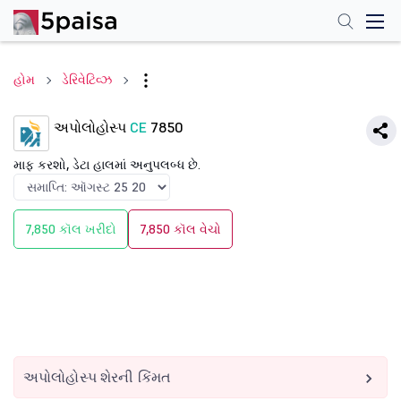
હોમ
ડેરિવેટિવ્ઝ
અપોલોહોસ્પ
CE
7850
માફ કરશો, ડેટા હાલમાં અનુપલબ્ધ છે.
7,850 કૉલ ખરીદો
7,850 કૉલ વેચો
અપોલોહોસ્પ શેરની કિંમત