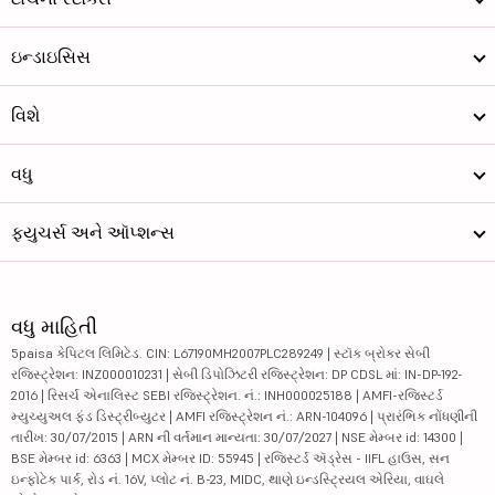
ઇન્ડાઇસિસ
વિશે
વધુ
ફ્યુચર્સ અને ઑપ્શન્સ
વધુ માહિતી
5paisa કેપિટલ લિમિટેડ. CIN: L67190MH2007PLC289249 | સ્ટૉક બ્રોકર સેબી
રજિસ્ટ્રેશન: INZ000010231 | સેબી ડિપોઝિટરી રજિસ્ટ્રેશન: DP CDSL માં: IN-DP-192-
2016 | રિસર્ચ એનાલિસ્ટ SEBI રજિસ્ટ્રેશન. નં.: INH000025188 | AMFI-રજિસ્ટર્ડ
મ્યુચ્યુઅલ ફંડ ડિસ્ટ્રીબ્યુટર | AMFI રજિસ્ટ્રેશન નં.: ARN-104096 | પ્રારંભિક નોંધણીની
તારીખ: 30/07/2015 | ARN ની વર્તમાન માન્યતા: 30/07/2027 | NSE મેમ્બર id: 14300 |
BSE મેમ્બર id: 6363 | MCX મેમ્બર ID: 55945 | રજિસ્ટર્ડ ઍડ્રેસ - IIFL હાઉસ, સન
ઇન્ફોટેક પાર્ક, રોડ નં. 16V, પ્લોટ નં. B-23, MIDC, થાણે ઇન્ડસ્ટ્રિયલ એરિયા, વાઘલે