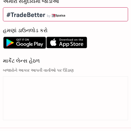
અમારા સમુદાયમાં જોડાઓ
હમણાં ડાઉનલોડ કરો
માર્કેટ લેન્સ હેઠળ
બજારોને આકાર આપતી વાર્તાઓ પર ઊંડાણ