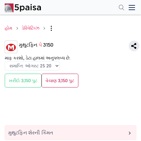
હોમ
ડેરિવેટિવ્ઝ
મુથુટફિન
પે
3150
માફ કરશો, ડેટા હાલમાં અનુપલબ્ધ છે.
ખરીદો 3,150 પુટ
વેચાણ 3,150 પુટ
મુથુટફિન શેરની કિંમત