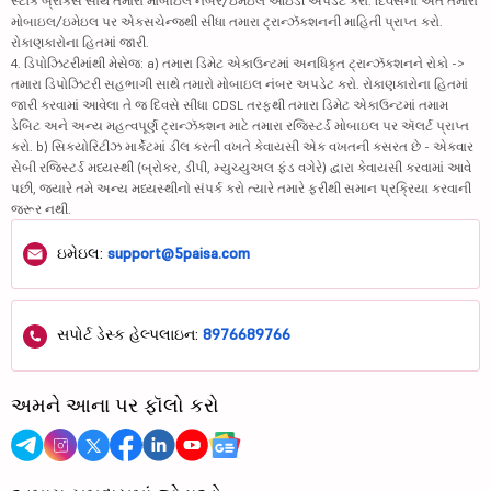
સ્ટૉક બ્રોકર્સ સાથે તમારા મોબાઇલ નંબર/ઇમેઇલ આઇડી અપડેટ કરો. દિવસના અંતે તમારા
મોબાઇલ/ઇમેઇલ પર એક્સચેન્જથી સીધા તમારા ટ્રાન્ઝૅક્શનની માહિતી પ્રાપ્ત કરો.
રોકાણકારોના હિતમાં જારી.
4. ડિપોઝિટરીમાંથી મેસેજ: a) તમારા ડિમેટ એકાઉન્ટમાં અનધિકૃત ટ્રાન્ઝૅક્શનને રોકો ->
તમારા ડિપોઝિટરી સહભાગી સાથે તમારો મોબાઇલ નંબર અપડેટ કરો. રોકાણકારોના હિતમાં
જારી કરવામાં આવેલા તે જ દિવસે સીધા CDSL તરફથી તમારા ડિમેટ એકાઉન્ટમાં તમામ
ડેબિટ અને અન્ય મહત્વપૂર્ણ ટ્રાન્ઝૅક્શન માટે તમારા રજિસ્ટર્ડ મોબાઇલ પર ઍલર્ટ પ્રાપ્ત
કરો. b) સિક્યોરિટીઝ માર્કેટમાં ડીલ કરતી વખતે કેવાયસી એક વખતની કસરત છે - એકવાર
સેબી રજિસ્ટર્ડ મધ્યસ્થી (બ્રોકર, ડીપી, મ્યુચ્યુઅલ ફંડ વગેરે) દ્વારા કેવાયસી કરવામાં આવે
પછી, જ્યારે તમે અન્ય મધ્યસ્થીનો સંપર્ક કરો ત્યારે તમારે ફરીથી સમાન પ્રક્રિયા કરવાની
જરૂર નથી.
ઇમેઇલ:
support@5paisa.com
સપોર્ટ ડેસ્ક હેલ્પલાઇન:
8976689766
અમને આના પર ફૉલો કરો