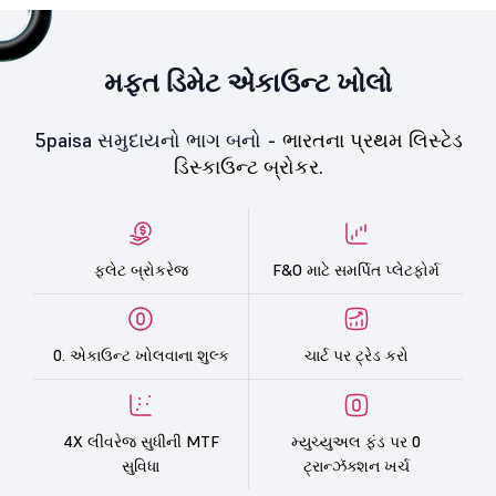
મફત ડિમેટ એકાઉન્ટ ખોલો
5paisa સમુદાયનો ભાગ બનો -
ભારતના પ્રથમ લિસ્ટેડ
ડિસ્કાઉન્ટ બ્રોકર.
ફ્લેટ બ્રોકરેજ
F&O માટે સમર્પિત પ્લેટફોર્મ
0. એકાઉન્ટ ખોલવાના શુલ્ક
ચાર્ટ પર ટ્રેડ કરો
4X લીવરેજ સુધીની MTF
મ્યુચ્યુઅલ ફંડ પર 0
સુવિધા
ટ્રાન્ઝૅક્શન ખર્ચ