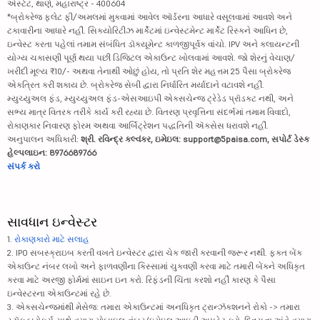
એસ્ટેટ, થાણે, મહારાષ્ટ્ર - 400604
*બ્રોકરેજ ફ્લેટ ફી/અમલમાં મુકવામાં આવેલ ઑર્ડરના આધારે વસૂલવામાં આવશે અને
ટકાવારીના આધારે નહીં. સિક્યોરિટીઝ માર્કેટમાં ઇન્વેસ્ટમેન્ટ માર્કેટ રિસ્કને આધિન છે,
ઇન્વેસ્ટ કરતા પહેલાં તમામ સંબંધિત ડૉક્યૂમેન્ટ કાળજીપૂર્વક વાંચો. IPV અને ક્લાયન્ટની
યોગ્ય ચકાસણી પૂર્ણ થયા પછી ડિજિટલ એકાઉન્ટ ખોલવામાં આવશે. જો શેરનું વેચાણ/
ખરીદી મૂલ્ય ₹10/- અથવા તેનાથી ઓછું હોય, તો પ્રતિ શેર મહત્તમ 25 પૈસા બ્રોકરેજ
એકત્રિત કરી શકાય છે. બ્રોકરેજ સેબી દ્વારા નિર્ધારિત મર્યાદાને વટાવશે નહીં.
મ્યુચ્યુઅલ ફંડ, મ્યુચ્યુઅલ ફંડ-એસઆઇપી એક્સચેન્જ ટ્રેડેડ પ્રૉડક્ટ નથી, અને
સભ્ય માત્ર વિતરક તરીકે કાર્ય કરી રહ્યા છે. વિતરણ પ્રવૃત્તિના સંદર્ભમાં તમામ વિવાદો,
રોકાણકાર નિવારણ ફોરમ અથવા આર્બિટ્રેશન પદ્ધતિની ઍક્સેસ ધરાવશે નહીં.
અનુપાલન અધિકારી:
શ્રી. રવિન્દ્ર કલ્વંકર, ઇમેઇલ: support@5paisa.com, સપોર્ટ ડેસ્ક
હેલ્પલાઇન: 8976689766
સંપર્ક કરો
સાવધાન ઇન્વેસ્ટર
1.
રોકાણકારો માટે સલાહ
2. IPO સબસ્ક્રાઇબ કરતી વખતે ઇન્વેસ્ટર દ્વારા ચેક જારી કરવાની જરૂર નથી. ફક્ત બેંક
એકાઉન્ટ નંબર લખો અને ફાળવણીના કિસ્સામાં ચુકવણી કરવા માટે તમારી બેંકને અધિકૃત
કરવા માટે અરજી ફોર્મમાં સાઇન ઇન કરો. રિફંડની ચિંતા કરશો નહીં કારણ કે પૈસા
ઇન્વેસ્ટરના એકાઉન્ટમાં રહે છે.
3. એક્સચેન્જમાંથી મેસેજ: તમારા એકાઉન્ટમાં અનધિકૃત ટ્રાન્ઝૅક્શનને રોકો -> તમારા