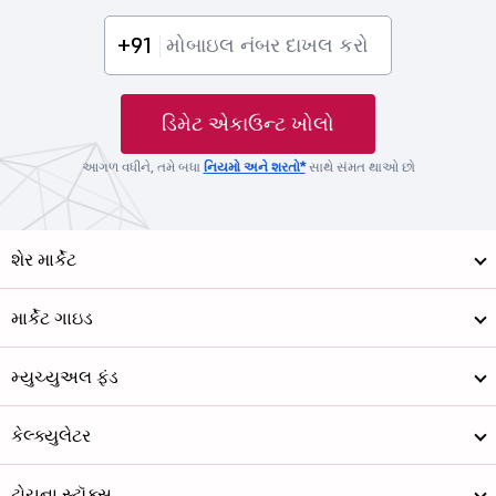
+91
ડિમેટ એકાઉન્ટ ખોલો
આગળ વધીને, તમે બધા
નિયમો અને શરતો*
સાથે સંમત થાઓ છો
શેર માર્કેટ
માર્કેટ ગાઇડ
મ્યુચ્યુઅલ ફંડ
કેલ્ક્યુલેટર
ટોચના સ્ટૉક્સ