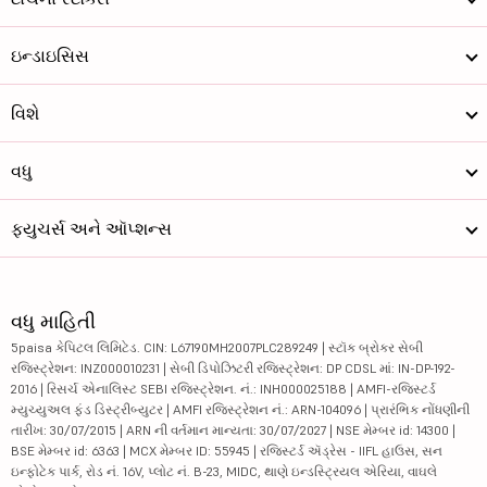
ઇન્ડાઇસિસ
વિશે
વધુ
ફ્યુચર્સ અને ઑપ્શન્સ
વધુ માહિતી
5paisa કેપિટલ લિમિટેડ. CIN: L67190MH2007PLC289249 | સ્ટૉક બ્રોકર સેબી
રજિસ્ટ્રેશન: INZ000010231 | સેબી ડિપોઝિટરી રજિસ્ટ્રેશન: DP CDSL માં: IN-DP-192-
2016 | રિસર્ચ એનાલિસ્ટ SEBI રજિસ્ટ્રેશન. નં.: INH000025188 | AMFI-રજિસ્ટર્ડ
મ્યુચ્યુઅલ ફંડ ડિસ્ટ્રીબ્યુટર | AMFI રજિસ્ટ્રેશન નં.: ARN-104096 | પ્રારંભિક નોંધણીની
તારીખ: 30/07/2015 | ARN ની વર્તમાન માન્યતા: 30/07/2027 | NSE મેમ્બર id: 14300 |
BSE મેમ્બર id: 6363 | MCX મેમ્બર ID: 55945 | રજિસ્ટર્ડ ઍડ્રેસ - IIFL હાઉસ, સન
ઇન્ફોટેક પાર્ક, રોડ નં. 16V, પ્લોટ નં. B-23, MIDC, થાણે ઇન્ડસ્ટ્રિયલ એરિયા, વાઘલે