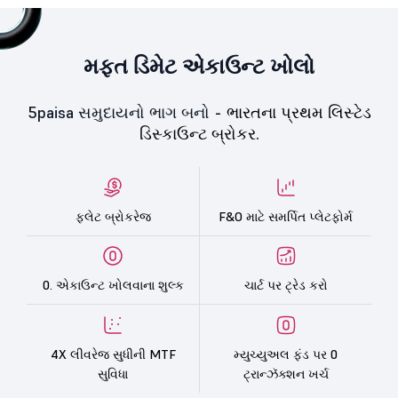
મફત ડિમેટ એકાઉન્ટ ખોલો
5paisa સમુદાયનો ભાગ બનો -
ભારતના પ્રથમ લિસ્ટેડ
ડિસ્કાઉન્ટ બ્રોકર.
ફ્લેટ બ્રોકરેજ
F&O માટે સમર્પિત પ્લેટફોર્મ
0. એકાઉન્ટ ખોલવાના શુલ્ક
ચાર્ટ પર ટ્રેડ કરો
4X લીવરેજ સુધીની MTF
મ્યુચ્યુઅલ ફંડ પર 0
સુવિધા
ટ્રાન્ઝૅક્શન ખર્ચ