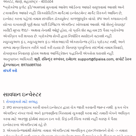
એસ્ટેટ, થાણે, મહારાષ્ટ્ર - 400604
*બ્રોકરેજ ફ્લેટ ફી/અમલમાં મુકવામાં આવેલ ઑર્ડરના આધારે વસૂલવામાં આવશે અને
ટકાવારીના આધારે નહીં. સિક્યોરિટીઝ માર્કેટમાં ઇન્વેસ્ટમેન્ટ માર્કેટ રિસ્કને આધિન છે,
ઇન્વેસ્ટ કરતા પહેલાં તમામ સંબંધિત ડૉક્યૂમેન્ટ કાળજીપૂર્વક વાંચો. IPV અને ક્લાયન્ટની
યોગ્ય ચકાસણી પૂર્ણ થયા પછી ડિજિટલ એકાઉન્ટ ખોલવામાં આવશે. જો શેરનું વેચાણ/
ખરીદી મૂલ્ય ₹10/- અથવા તેનાથી ઓછું હોય, તો પ્રતિ શેર મહત્તમ 25 પૈસા બ્રોકરેજ
એકત્રિત કરી શકાય છે. બ્રોકરેજ સેબી દ્વારા નિર્ધારિત મર્યાદાને વટાવશે નહીં.
મ્યુચ્યુઅલ ફંડ, મ્યુચ્યુઅલ ફંડ-એસઆઇપી એક્સચેન્જ ટ્રેડેડ પ્રૉડક્ટ નથી, અને
સભ્ય માત્ર વિતરક તરીકે કાર્ય કરી રહ્યા છે. વિતરણ પ્રવૃત્તિના સંદર્ભમાં તમામ વિવાદો,
રોકાણકાર નિવારણ ફોરમ અથવા આર્બિટ્રેશન પદ્ધતિની ઍક્સેસ ધરાવશે નહીં.
અનુપાલન અધિકારી:
શ્રી. રવિન્દ્ર કલ્વંકર, ઇમેઇલ: support@5paisa.com, સપોર્ટ ડેસ્ક
હેલ્પલાઇન: 8976689766
સંપર્ક કરો
સાવધાન ઇન્વેસ્ટર
1.
રોકાણકારો માટે સલાહ
2. IPO સબસ્ક્રાઇબ કરતી વખતે ઇન્વેસ્ટર દ્વારા ચેક જારી કરવાની જરૂર નથી. ફક્ત બેંક
એકાઉન્ટ નંબર લખો અને ફાળવણીના કિસ્સામાં ચુકવણી કરવા માટે તમારી બેંકને અધિકૃત
કરવા માટે અરજી ફોર્મમાં સાઇન ઇન કરો. રિફંડની ચિંતા કરશો નહીં કારણ કે પૈસા
ઇન્વેસ્ટરના એકાઉન્ટમાં રહે છે.
3. એક્સચેન્જમાંથી મેસેજ: તમારા એકાઉન્ટમાં અનધિકૃત ટ્રાન્ઝૅક્શનને રોકો -> તમારા