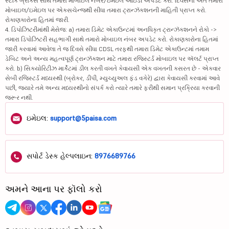
સ્ટૉક બ્રોકર્સ સાથે તમારા મોબાઇલ નંબર/ઇમેઇલ આઇડી અપડેટ કરો. દિવસના અંતે તમારા
મોબાઇલ/ઇમેઇલ પર એક્સચેન્જથી સીધા તમારા ટ્રાન્ઝૅક્શનની માહિતી પ્રાપ્ત કરો.
રોકાણકારોના હિતમાં જારી.
4. ડિપોઝિટરીમાંથી મેસેજ: a) તમારા ડિમેટ એકાઉન્ટમાં અનધિકૃત ટ્રાન્ઝૅક્શનને રોકો ->
તમારા ડિપોઝિટરી સહભાગી સાથે તમારો મોબાઇલ નંબર અપડેટ કરો. રોકાણકારોના હિતમાં
જારી કરવામાં આવેલા તે જ દિવસે સીધા CDSL તરફથી તમારા ડિમેટ એકાઉન્ટમાં તમામ
ડેબિટ અને અન્ય મહત્વપૂર્ણ ટ્રાન્ઝૅક્શન માટે તમારા રજિસ્ટર્ડ મોબાઇલ પર ઍલર્ટ પ્રાપ્ત
કરો. b) સિક્યોરિટીઝ માર્કેટમાં ડીલ કરતી વખતે કેવાયસી એક વખતની કસરત છે - એકવાર
સેબી રજિસ્ટર્ડ મધ્યસ્થી (બ્રોકર, ડીપી, મ્યુચ્યુઅલ ફંડ વગેરે) દ્વારા કેવાયસી કરવામાં આવે
પછી, જ્યારે તમે અન્ય મધ્યસ્થીનો સંપર્ક કરો ત્યારે તમારે ફરીથી સમાન પ્રક્રિયા કરવાની
જરૂર નથી.
ઇમેઇલ:
support@5paisa.com
સપોર્ટ ડેસ્ક હેલ્પલાઇન:
8976689766
અમને આના પર ફૉલો કરો