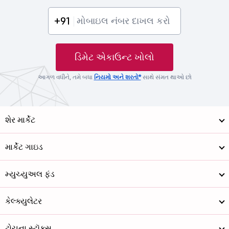
+91
ડિમેટ એકાઉન્ટ ખોલો
આગળ વધીને, તમે બધા
નિયમો અને શરતો*
સાથે સંમત થાઓ છો
શેર માર્કેટ
માર્કેટ ગાઇડ
મ્યુચ્યુઅલ ફંડ
કેલ્ક્યુલેટર
ટોચના સ્ટૉક્સ