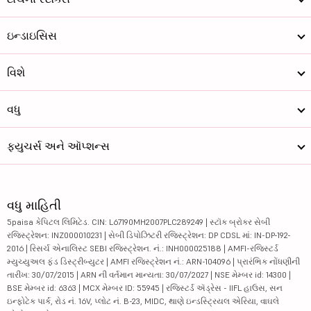
ઇન્ડાઇસિસ
વિશે
વધુ
ફ્યુચર્સ અને ઑપ્શન્સ
વધુ માહિતી
5paisa કેપિટલ લિમિટેડ. CIN: L67190MH2007PLC289249 | સ્ટૉક બ્રોકર સેબી
રજિસ્ટ્રેશન: INZ000010231 | સેબી ડિપોઝિટરી રજિસ્ટ્રેશન: DP CDSL માં: IN-DP-192-
2016 | રિસર્ચ એનાલિસ્ટ SEBI રજિસ્ટ્રેશન. નં.: INH000025188 | AMFI-રજિસ્ટર્ડ
મ્યુચ્યુઅલ ફંડ ડિસ્ટ્રીબ્યુટર | AMFI રજિસ્ટ્રેશન નં.: ARN-104096 | પ્રારંભિક નોંધણીની
તારીખ: 30/07/2015 | ARN ની વર્તમાન માન્યતા: 30/07/2027 | NSE મેમ્બર id: 14300 |
BSE મેમ્બર id: 6363 | MCX મેમ્બર ID: 55945 | રજિસ્ટર્ડ ઍડ્રેસ - IIFL હાઉસ, સન
ઇન્ફોટેક પાર્ક, રોડ નં. 16V, પ્લોટ નં. B-23, MIDC, થાણે ઇન્ડસ્ટ્રિયલ એરિયા, વાઘલે