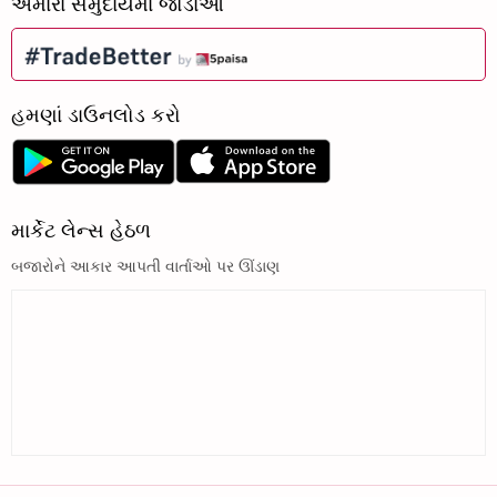
અમારા સમુદાયમાં જોડાઓ
હમણાં ડાઉનલોડ કરો
માર્કેટ લેન્સ હેઠળ
બજારોને આકાર આપતી વાર્તાઓ પર ઊંડાણ