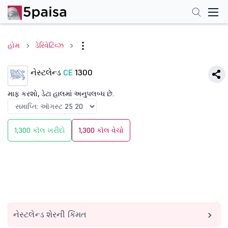
હોમ
ડેરિવેટિવ્ઝ
નેસ્ટલેન્ડ
CE
1300
માફ કરશો, ડેટા હાલમાં અનુપલબ્ધ છે.
1,300 કૉલ ખરીદો
1,300 કૉલ વેચો
નેસ્ટલેન્ડ શેરની કિંમત