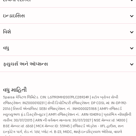
ઇન્ડાઇસિસ
વિશે
વધુ
ફ્યુચર્સ અને ઑપ્શન્સ
વધુ માહિતી
5paisa કેપિટલ લિમિટેડ. CIN: L67190MH2007PLC289249 | સ્ટૉક બ્રોકર સેબી
રજિસ્ટ્રેશન: INZ000010231 | સેબી ડિપોઝિટરી રજિસ્ટ્રેશન: DP CDSL માં: IN-DP-192-
2016 | રિસર્ચ એનાલિસ્ટ SEBI રજિસ્ટ્રેશન. નં.: INH000025188 | AMFI-રજિસ્ટર્ડ
મ્યુચ્યુઅલ ફંડ ડિસ્ટ્રીબ્યુટર | AMFI રજિસ્ટ્રેશન નં.: ARN-104096 | પ્રારંભિક નોંધણીની
તારીખ: 30/07/2015 | ARN ની વર્તમાન માન્યતા: 30/07/2027 | NSE મેમ્બર id: 14300 |
BSE મેમ્બર id: 6363 | MCX મેમ્બર ID: 55945 | રજિસ્ટર્ડ ઍડ્રેસ - IIFL હાઉસ, સન
ઇન્ફોટેક પાર્ક, રોડ નં. 16V, પ્લોટ નં. B-23, MIDC, થાણે ઇન્ડસ્ટ્રિયલ એરિયા, વાઘલે