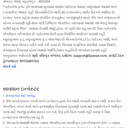
એસ્ટેટ, થાણે, મહારાષ્ટ્ર - 400604
*બ્રોકરેજ ફ્લેટ ફી/અમલમાં મુકવામાં આવેલ ઑર્ડરના આધારે વસૂલવામાં આવશે અને
ટકાવારીના આધારે નહીં. સિક્યોરિટીઝ માર્કેટમાં ઇન્વેસ્ટમેન્ટ માર્કેટ રિસ્કને આધિન છે,
ઇન્વેસ્ટ કરતા પહેલાં તમામ સંબંધિત ડૉક્યૂમેન્ટ કાળજીપૂર્વક વાંચો. IPV અને ક્લાયન્ટની
યોગ્ય ચકાસણી પૂર્ણ થયા પછી ડિજિટલ એકાઉન્ટ ખોલવામાં આવશે. જો શેરનું વેચાણ/
ખરીદી મૂલ્ય ₹10/- અથવા તેનાથી ઓછું હોય, તો પ્રતિ શેર મહત્તમ 25 પૈસા બ્રોકરેજ
એકત્રિત કરી શકાય છે. બ્રોકરેજ સેબી દ્વારા નિર્ધારિત મર્યાદાને વટાવશે નહીં.
મ્યુચ્યુઅલ ફંડ, મ્યુચ્યુઅલ ફંડ-એસઆઇપી એક્સચેન્જ ટ્રેડેડ પ્રૉડક્ટ નથી, અને
સભ્ય માત્ર વિતરક તરીકે કાર્ય કરી રહ્યા છે. વિતરણ પ્રવૃત્તિના સંદર્ભમાં તમામ વિવાદો,
રોકાણકાર નિવારણ ફોરમ અથવા આર્બિટ્રેશન પદ્ધતિની ઍક્સેસ ધરાવશે નહીં.
અનુપાલન અધિકારી:
શ્રી. રવિન્દ્ર કલ્વંકર, ઇમેઇલ: support@5paisa.com, સપોર્ટ ડેસ્ક
હેલ્પલાઇન: 8976689766
સંપર્ક કરો
સાવધાન ઇન્વેસ્ટર
1.
રોકાણકારો માટે સલાહ
2. IPO સબસ્ક્રાઇબ કરતી વખતે ઇન્વેસ્ટર દ્વારા ચેક જારી કરવાની જરૂર નથી. ફક્ત બેંક
એકાઉન્ટ નંબર લખો અને ફાળવણીના કિસ્સામાં ચુકવણી કરવા માટે તમારી બેંકને અધિકૃત
કરવા માટે અરજી ફોર્મમાં સાઇન ઇન કરો. રિફંડની ચિંતા કરશો નહીં કારણ કે પૈસા
ઇન્વેસ્ટરના એકાઉન્ટમાં રહે છે.
3. એક્સચેન્જમાંથી મેસેજ: તમારા એકાઉન્ટમાં અનધિકૃત ટ્રાન્ઝૅક્શનને રોકો -> તમારા