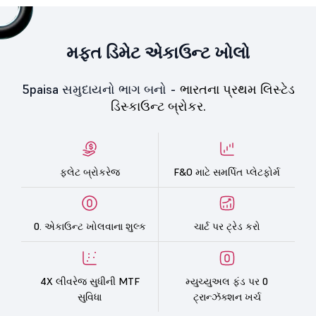
મફત ડિમેટ એકાઉન્ટ ખોલો
5paisa સમુદાયનો ભાગ બનો -
ભારતના પ્રથમ લિસ્ટેડ
ડિસ્કાઉન્ટ બ્રોકર.
ફ્લેટ બ્રોકરેજ
F&O માટે સમર્પિત પ્લેટફોર્મ
0. એકાઉન્ટ ખોલવાના શુલ્ક
ચાર્ટ પર ટ્રેડ કરો
4X લીવરેજ સુધીની MTF
મ્યુચ્યુઅલ ફંડ પર 0
સુવિધા
ટ્રાન્ઝૅક્શન ખર્ચ