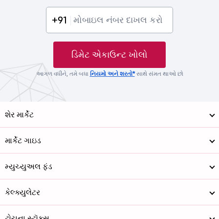
+91
ડિમેટ એકાઉન્ટ ખોલો
આગળ વધીને, તમે બધા
નિયમો અને શરતો*
સાથે સંમત થાઓ છો
શેર માર્કેટ
માર્કેટ ગાઇડ
મ્યુચ્યુઅલ ફંડ
કેલ્ક્યુલેટર
ટોચના સ્ટૉક્સ