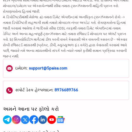
સ્ટૉક બ્રોકર્સ સાથે તમારા મોબાઇલ નંબર/ઇમેઇલ આઇડી અપડેટ કરો. દિવસના અંતે તમારા
મોબાઇલ/ઇમેઇલ પર એક્સચેન્જથી સીધા તમારા ટ્રાન્ઝૅક્શનની માહિતી પ્રાપ્ત કરો.
રોકાણકારોના હિતમાં જારી.
4. ડિપોઝિટરીમાંથી મેસેજ: a) તમારા ડિમેટ એકાઉન્ટમાં અનધિકૃત ટ્રાન્ઝૅક્શનને રોકો ->
તમારા ડિપોઝિટરી સહભાગી સાથે તમારો મોબાઇલ નંબર અપડેટ કરો. રોકાણકારોના હિતમાં
જારી કરવામાં આવેલા તે જ દિવસે સીધા CDSL તરફથી તમારા ડિમેટ એકાઉન્ટમાં તમામ
ડેબિટ અને અન્ય મહત્વપૂર્ણ ટ્રાન્ઝૅક્શન માટે તમારા રજિસ્ટર્ડ મોબાઇલ પર ઍલર્ટ પ્રાપ્ત
કરો. b) સિક્યોરિટીઝ માર્કેટમાં ડીલ કરતી વખતે કેવાયસી એક વખતની કસરત છે - એકવાર
સેબી રજિસ્ટર્ડ મધ્યસ્થી (બ્રોકર, ડીપી, મ્યુચ્યુઅલ ફંડ વગેરે) દ્વારા કેવાયસી કરવામાં આવે
પછી, જ્યારે તમે અન્ય મધ્યસ્થીનો સંપર્ક કરો ત્યારે તમારે ફરીથી સમાન પ્રક્રિયા કરવાની
જરૂર નથી.
ઇમેઇલ:
support@5paisa.com
સપોર્ટ ડેસ્ક હેલ્પલાઇન:
8976689766
અમને આના પર ફૉલો કરો