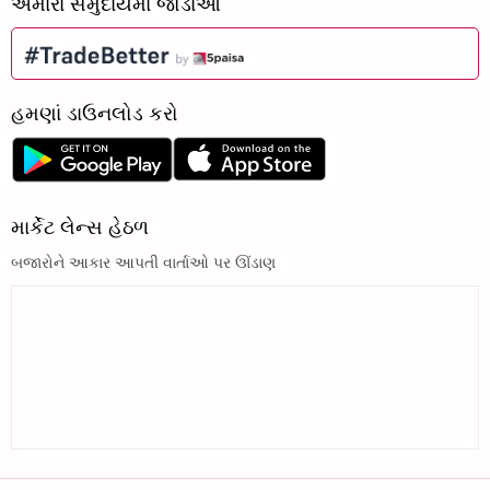
અમારા સમુદાયમાં જોડાઓ
હમણાં ડાઉનલોડ કરો
માર્કેટ લેન્સ હેઠળ
બજારોને આકાર આપતી વાર્તાઓ પર ઊંડાણ