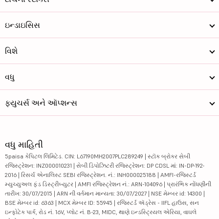
ઇન્ડાઇસિસ
વિશે
વધુ
ફ્યુચર્સ અને ઑપ્શન્સ
વધુ માહિતી
5paisa કેપિટલ લિમિટેડ. CIN: L67190MH2007PLC289249 | સ્ટૉક બ્રોકર સેબી
રજિસ્ટ્રેશન: INZ000010231 | સેબી ડિપોઝિટરી રજિસ્ટ્રેશન: DP CDSL માં: IN-DP-192-
2016 | રિસર્ચ એનાલિસ્ટ SEBI રજિસ્ટ્રેશન. નં.: INH000025188 | AMFI-રજિસ્ટર્ડ
મ્યુચ્યુઅલ ફંડ ડિસ્ટ્રીબ્યુટર | AMFI રજિસ્ટ્રેશન નં.: ARN-104096 | પ્રારંભિક નોંધણીની
તારીખ: 30/07/2015 | ARN ની વર્તમાન માન્યતા: 30/07/2027 | NSE મેમ્બર id: 14300 |
BSE મેમ્બર id: 6363 | MCX મેમ્બર ID: 55945 | રજિસ્ટર્ડ ઍડ્રેસ - IIFL હાઉસ, સન
ઇન્ફોટેક પાર્ક, રોડ નં. 16V, પ્લોટ નં. B-23, MIDC, થાણે ઇન્ડસ્ટ્રિયલ એરિયા, વાઘલે