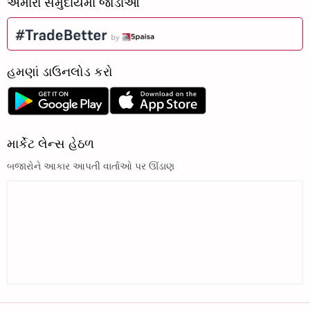
અમારા સમુદાયમાં જોડાઓ
હમણાં ડાઉનલોડ કરો
માર્કેટ લેન્સ હેઠળ
બજારોને આકાર આપતી વાર્તાઓ પર ઊંડાણ