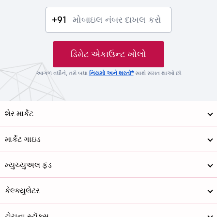
+91
ડિમેટ એકાઉન્ટ ખોલો
આગળ વધીને, તમે બધા
નિયમો અને શરતો*
સાથે સંમત થાઓ છો
શેર માર્કેટ
માર્કેટ ગાઇડ
મ્યુચ્યુઅલ ફંડ
કેલ્ક્યુલેટર
ટોચના સ્ટૉક્સ