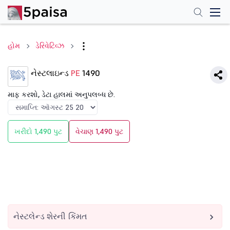
હોમ
ડેરિવેટિવ્ઝ
નેસ્ટલાઇન્ડ
PE
1490
માફ કરશો, ડેટા હાલમાં અનુપલબ્ધ છે.
ખરીદો 1,490 પુટ
વેચાણ 1,490 પુટ
નેસ્ટલેન્ડ શેરની કિંમત