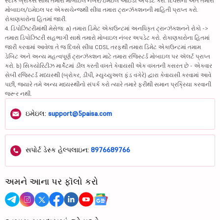
સ્ટૉક બ્રોકર્સ સાથે તમારા મોબાઇલ નંબર/ઇમેઇલ આઇડી અપડેટ કરો. દિવસના અંતે તમારા
મોબાઇલ/ઇમેઇલ પર એક્સચેન્જથી સીધા તમારા ટ્રાન્ઝૅક્શનની માહિતી પ્રાપ્ત કરો.
રોકાણકારોના હિતમાં જારી.
4. ડિપોઝિટરીમાંથી મેસેજ: a) તમારા ડિમેટ એકાઉન્ટમાં અનધિકૃત ટ્રાન્ઝૅક્શનને રોકો ->
તમારા ડિપોઝિટરી સહભાગી સાથે તમારો મોબાઇલ નંબર અપડેટ કરો. રોકાણકારોના હિતમાં
જારી કરવામાં આવેલા તે જ દિવસે સીધા CDSL તરફથી તમારા ડિમેટ એકાઉન્ટમાં તમામ
ડેબિટ અને અન્ય મહત્વપૂર્ણ ટ્રાન્ઝૅક્શન માટે તમારા રજિસ્ટર્ડ મોબાઇલ પર ઍલર્ટ પ્રાપ્ત
કરો. b) સિક્યોરિટીઝ માર્કેટમાં ડીલ કરતી વખતે કેવાયસી એક વખતની કસરત છે - એકવાર
સેબી રજિસ્ટર્ડ મધ્યસ્થી (બ્રોકર, ડીપી, મ્યુચ્યુઅલ ફંડ વગેરે) દ્વારા કેવાયસી કરવામાં આવે
પછી, જ્યારે તમે અન્ય મધ્યસ્થીનો સંપર્ક કરો ત્યારે તમારે ફરીથી સમાન પ્રક્રિયા કરવાની
જરૂર નથી.
ઇમેઇલ:
support@5paisa.com
સપોર્ટ ડેસ્ક હેલ્પલાઇન:
8976689766
અમને આના પર ફૉલો કરો