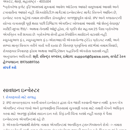
એસ્ટેટ, થાણે, મહારાષ્ટ્ર - 400604
*બ્રોકરેજ ફ્લેટ ફી/અમલમાં મુકવામાં આવેલ ઑર્ડરના આધારે વસૂલવામાં આવશે અને
ટકાવારીના આધારે નહીં. સિક્યોરિટીઝ માર્કેટમાં ઇન્વેસ્ટમેન્ટ માર્કેટ રિસ્કને આધિન છે,
ઇન્વેસ્ટ કરતા પહેલાં તમામ સંબંધિત ડૉક્યૂમેન્ટ કાળજીપૂર્વક વાંચો. IPV અને ક્લાયન્ટની
યોગ્ય ચકાસણી પૂર્ણ થયા પછી ડિજિટલ એકાઉન્ટ ખોલવામાં આવશે. જો શેરનું વેચાણ/
ખરીદી મૂલ્ય ₹10/- અથવા તેનાથી ઓછું હોય, તો પ્રતિ શેર મહત્તમ 25 પૈસા બ્રોકરેજ
એકત્રિત કરી શકાય છે. બ્રોકરેજ સેબી દ્વારા નિર્ધારિત મર્યાદાને વટાવશે નહીં.
મ્યુચ્યુઅલ ફંડ, મ્યુચ્યુઅલ ફંડ-એસઆઇપી એક્સચેન્જ ટ્રેડેડ પ્રૉડક્ટ નથી, અને
સભ્ય માત્ર વિતરક તરીકે કાર્ય કરી રહ્યા છે. વિતરણ પ્રવૃત્તિના સંદર્ભમાં તમામ વિવાદો,
રોકાણકાર નિવારણ ફોરમ અથવા આર્બિટ્રેશન પદ્ધતિની ઍક્સેસ ધરાવશે નહીં.
અનુપાલન અધિકારી:
શ્રી. રવિન્દ્ર કલ્વંકર, ઇમેઇલ: support@5paisa.com, સપોર્ટ ડેસ્ક
હેલ્પલાઇન: 8976689766
સંપર્ક કરો
સાવધાન ઇન્વેસ્ટર
1.
રોકાણકારો માટે સલાહ
2. IPO સબસ્ક્રાઇબ કરતી વખતે ઇન્વેસ્ટર દ્વારા ચેક જારી કરવાની જરૂર નથી. ફક્ત બેંક
એકાઉન્ટ નંબર લખો અને ફાળવણીના કિસ્સામાં ચુકવણી કરવા માટે તમારી બેંકને અધિકૃત
કરવા માટે અરજી ફોર્મમાં સાઇન ઇન કરો. રિફંડની ચિંતા કરશો નહીં કારણ કે પૈસા
ઇન્વેસ્ટરના એકાઉન્ટમાં રહે છે.
3. એક્સચેન્જમાંથી મેસેજ: તમારા એકાઉન્ટમાં અનધિકૃત ટ્રાન્ઝૅક્શનને રોકો -> તમારા