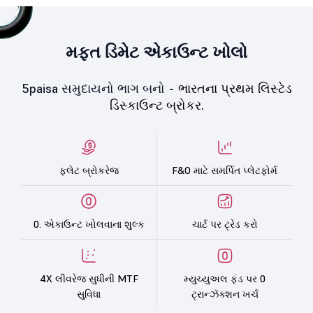
મફત ડિમેટ એકાઉન્ટ ખોલો
5paisa સમુદાયનો ભાગ બનો -
ભારતના પ્રથમ લિસ્ટેડ
ડિસ્કાઉન્ટ બ્રોકર.
ફ્લેટ બ્રોકરેજ
F&O માટે સમર્પિત પ્લેટફોર્મ
0. એકાઉન્ટ ખોલવાના શુલ્ક
ચાર્ટ પર ટ્રેડ કરો
4X લીવરેજ સુધીની MTF
મ્યુચ્યુઅલ ફંડ પર 0
સુવિધા
ટ્રાન્ઝૅક્શન ખર્ચ