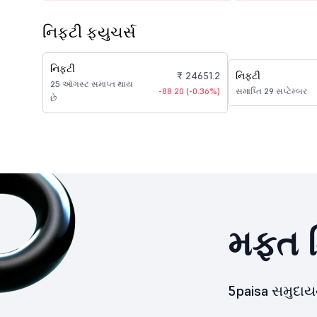
નિફ્ટી ફ્યુચર્સ
નિફ્ટી
₹ 24651.2
નિફ્ટી
25 ઑગસ્ટ સમાપ્ત થાય
-88.20 (-0.36%)
સમાપ્તિ 29 સપ્ટેમ્બર
છે
મફત ડ
5paisa સમુદા