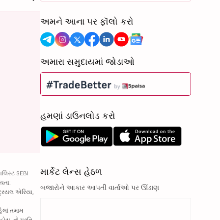
અમને આના પર ફૉલો કરો
અમારા સમુદાયમાં જોડાઓ
હમણાં ડાઉનલોડ કરો
માર્કેટ લેન્સ હેઠળ
ાલિસ્ટ SEBI
્યતા:
બજારોને આકાર આપતી વાર્તાઓ પર ઊંડાણ
્ટ્રિયલ એરિયા,
હેલાં તમામ
હોય, તો પ્રતિ