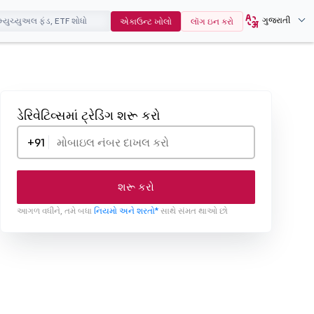
ગુજરાતી
એકાઉન્ટ ખોલો
લૉગ ઇન કરો
ડેરિવેટિવ્સમાં ટ્રેડિંગ શરૂ કરો
+91
શરૂ કરો
આગળ વધીને, તમે બધા
નિયમો અને શરતો*
સાથે સંમત થાઓ છો