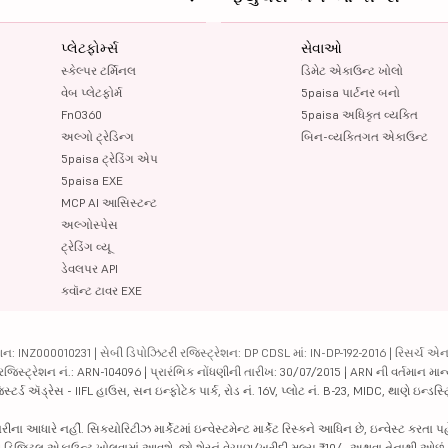
પ્લેટફોર્મ્સ
સેવાઓ
સ્કેલ્પર ટર્મિનલ
ડિમેટ એકાઉન્ટ ખોલો
વેબ પ્લેટફોર્મ
5paisa પાર્ટનર બનો
FnO360
5paisa અધિકૃત વ્યક્તિ
અલ્ગો ટ્રેડિન્ગ
બિન-વ્યક્તિગત એકાઉન્ટ
5paisa ટ્રેડિંગ એપ
5paisa EXE
MCP AI આસિસ્ટન્ટ
અલ્ગોસ્પેસ
ટ્રેડિંગ વ્યૂ
ડેવલપર API
ક્વૉન્ટ ટાવર EXE
ન: INZ000010231 | સેબી ડિપોઝિટરી રજિસ્ટ્રેશન: DP CDSL માં: IN-DP-192-2016 | રિસર્ચ એન
 રજિસ્ટ્રેશન નં.: ARN-104096 | પ્રારંભિક નોંધણીની તારીખ: 30/07/2015 | ARN ની વર્તમાન માન
્ટર્ડ ઍડ્રેસ - IIFL હાઉસ, સન ઇન્ફોટેક પાર્ક, રોડ નં. 16V, પ્લોટ નં. B-23, MIDC, થાણે ઇન્ડસ
ધારે નહીં. સિક્યોરિટીઝ માર્કેટમાં ઇન્વેસ્ટમેન્ટ માર્કેટ રિસ્કને આધિન છે, ઇન્વેસ્ટ કરતા પ
પછી ડિજિટલ એકાઉન્ટ ખોલવામાં આવશે. જો શેરનું વેચાણ/ખરીદી મૂલ્ય ₹10/- અથવા તેનાથી ઓછું 