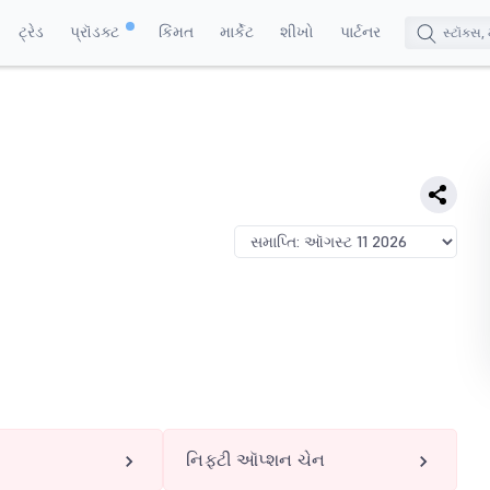
ટ્રેડ
પ્રૉડક્ટ
કિંમત
માર્કેટ
શીખો
પાર્ટનર
નિફ્ટી ઑપ્શન ચેન