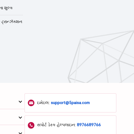
ા શુલ્ક
 ટ્રાન્ઝૅક્શન
ઇમેઇલ:
support@5paisa.com
સપોર્ટ ડેસ્ક હેલ્પલાઇન:
8976689766