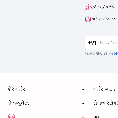
ફ્લેટ બ્રોકરેજ
ચાર્ટ પર ટ્રેડ કરો
+91
આગળ વધીને, તમે બધા
નિ
શેર માર્કેટ
માર્કેટ ગાઇડ
કેલ્ક્યુલેટર
ટોચના સ્ટૉક
વિશે
વધુ