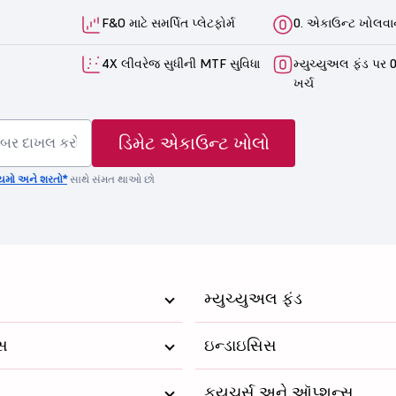
F&O માટે સમર્પિત પ્લેટફોર્મ
0. એકાઉન્ટ ખોલવાન
4X લીવરેજ સુધીની MTF સુવિધા
મ્યુચ્યુઅલ ફંડ પર 0
ખર્ચ
ડિમેટ એકાઉન્ટ ખોલો
યમો અને શરતો*
સાથે સંમત થાઓ છો
મ્યુચ્યુઅલ ફંડ
્સ
ઇન્ડાઇસિસ
ફ્યુચર્સ અને ઑપ્શન્સ