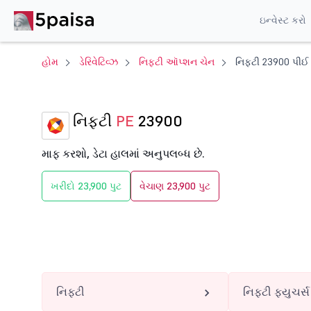
ઇન્વેસ્ટ કરો
હોમ
ડેરિવેટિવ્ઝ
નિફ્ટી ઑપ્શન ચેન
નિફ્ટી 23900 પીઈ
નિફ્ટી
PE
23900
માફ કરશો, ડેટા હાલમાં અનુપલબ્ધ છે.
ખરીદો 23,900 પુટ
વેચાણ 23,900 પુટ
નિફ્ટી
નિફ્ટી ફ્યુચર્સ