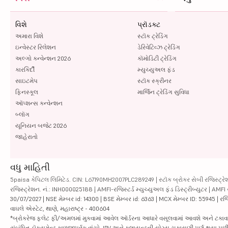
વિશે
પ્રૉડક્ટ
અમારા વિશે
સ્ટૉક ટ્રેડિંગ
ઇન્વેસ્ટર રિલેશન
ડેરિવેટિવ્ઝ ટ્રેડિંગ
અલ્ગો કન્વેન્શન 2026
કૉમોડિટી ટ્રેડિંગ
કારકિર્દી
મ્યુચ્યુઅલ ફંડ
સાઇટમેપ
સ્ટૉક સ્ક્રીનર
ફિનસ્કૂલ
માર્જિન ટ્રેડિંગ સુવિધા
ઑપ્શન્સ કન્વેન્શન
બ્લૉગ
યૂનિયન બજેટ 2026
જાહેરાતો
વધુ માહિતી
5paisa કેપિટલ લિમિટેડ. CIN: L67190MH2007PLC289249 | સ્ટૉક બ્રોકર સેબી રજિસ્ટ્રેશ
રજિસ્ટ્રેશન. નં.: INH000025188 | AMFI-રજિસ્ટર્ડ મ્યુચ્યુઅલ ફંડ ડિસ્ટ્રીબ્યુટર | AMFI
30/07/2027 | NSE મેમ્બર id: 14300 | BSE મેમ્બર id: 6363 | MCX મેમ્બર ID: 55945 | રજિસ
વાઘલે એસ્ટેટ, થાણે, મહારાષ્ટ્ર - 400604
*બ્રોકરેજ ફ્લેટ ફી/અમલમાં મુકવામાં આવેલ ઑર્ડરના આધારે વસૂલવામાં આવશે અને ટકાવારીના આ
સંબંધિત ડૉક્યૂમેન્ટ કાળજીપૂર્વક વાંચો. IPV અને ક્લાયન્ટની યોગ્ય ચકાસણી પૂર્ણ થયા 