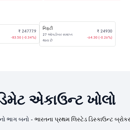
નિફ્ટી
₹ 24777.9
₹ 24930
27 ઑક્ટોબર સમાપ્ત
-83.50 (-0.34%)
-64.30 (-0.26%)
થાય છે
િમેટ એકાઉન્ટ ખોલો
યનો ભાગ બનો -
ભારતના પ્રથમ લિસ્ટેડ ડિસ્કાઉન્ટ બ્રોકર