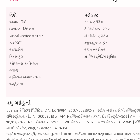
વિશે
પ્રૉડક્ટ
અમારા વિશે
સ્ટૉક ટ્રેડિંગ
ઇન્વેસ્ટર રિલેશન
ડેરિવેટિવ્ઝ ટ્રેડિંગ
અલ્ગો કન્વેન્શન 2026
કૉમોડિટી ટ્રેડિંગ
કારકિર્દી
મ્યુચ્યુઅલ ફંડ
સાઇટમેપ
સ્ટૉક સ્ક્રીનર
ફિનસ્કૂલ
માર્જિન ટ્રેડિંગ સુવિધા
ઑપ્શન્સ કન્વેન્શન
બ્લૉગ
યૂનિયન બજેટ 2026
જાહેરાતો
વધુ માહિતી
5paisa કેપિટલ લિમિટેડ. CIN: L67190MH2007PLC289249 | સ્ટૉક બ્રોકર સેબી રજિસ્ટ્રેશ
રજિસ્ટ્રેશન. નં.: INH000025188 | AMFI-રજિસ્ટર્ડ મ્યુચ્યુઅલ ફંડ ડિસ્ટ્રીબ્યુટર | AMFI
30/07/2027 | NSE મેમ્બર id: 14300 | BSE મેમ્બર id: 6363 | MCX મેમ્બર ID: 55945 | રજિસ
વાઘલે એસ્ટેટ, થાણે, મહારાષ્ટ્ર - 400604
*બ્રોકરેજ ફ્લેટ ફી/અમલમાં મુકવામાં આવેલ ઑર્ડરના આધારે વસૂલવામાં આવશે અને ટકાવારીના આ
સંબંધિત ડૉક્યૂમેન્ટ કાળજીપૂર્વક વાંચો. IPV અને ક્લાયન્ટની યોગ્ય ચકાસણી પૂર્ણ થયા 