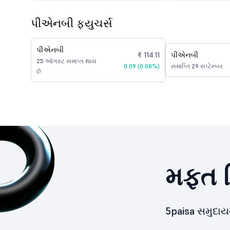
પીએનબી ફ્યુચર્સ
પીએનબી
₹ 114.11
પીએનબી
25 ઑગસ્ટ સમાપ્ત થાય
0.09 (0.08%)
સમાપ્તિ 29 સપ્ટેમ્બર
છે
મફત ડ
5paisa સમુદા