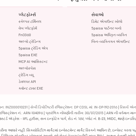
પ્લેટફોર્મ્સ
સેવાઓ
સ્કેલ્પર ટર્મિનલ
ડિમેટ એકાઉન્ટ ખોલો
વેબ પ્લેટફોર્મ
5paisa પાર્ટનર બનો
FnO360
5paisa અધિકૃત વ્યક્તિ
અલ્ગો ટ્રેડિન્ગ
બિન-વ્યક્તિગત એકાઉન્ટ
5paisa ટ્રેડિંગ એપ
5paisa EXE
MCP AI આસિસ્ટન્ટ
અલ્ગોસ્પેસ
ટ્રેડિંગ વ્યૂ
ડેવલપર API
ક્વૉન્ટ ટાવર EXE
ન: INZ000010231 | સેબી ડિપોઝિટરી રજિસ્ટ્રેશન: DP CDSL માં: IN-DP-192-2016 | રિસર્ચ એન
 રજિસ્ટ્રેશન નં.: ARN-104096 | પ્રારંભિક નોંધણીની તારીખ: 30/07/2015 | ARN ની વર્તમાન માન
્ટર્ડ ઍડ્રેસ - IIFL હાઉસ, સન ઇન્ફોટેક પાર્ક, રોડ નં. 16V, પ્લોટ નં. B-23, MIDC, થાણે ઇન્ડસ
ધારે નહીં. સિક્યોરિટીઝ માર્કેટમાં ઇન્વેસ્ટમેન્ટ માર્કેટ રિસ્કને આધિન છે, ઇન્વેસ્ટ કરતા પ
પછી ડિજિટલ એકાઉન્ટ ખોલવામાં આવશે. જો શેરનું વેચાણ/ખરીદી મૂલ્ય ₹10/- અથવા તેનાથી ઓછું 