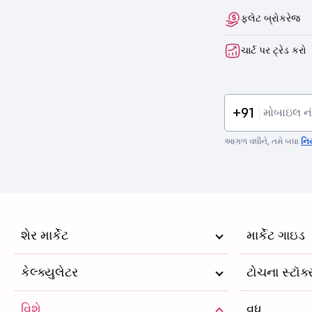
ફ્લેટ બ્રોકરેજ
ચાર્ટ પર ટ્રેડ કરો
+91
આગળ વધીને, તમે બધા
નિ
શેર માર્કેટ
માર્કેટ ગાઇડ
કેલ્ક્યુલેટર
ટોચના સ્ટૉક
વિશે
વધુ