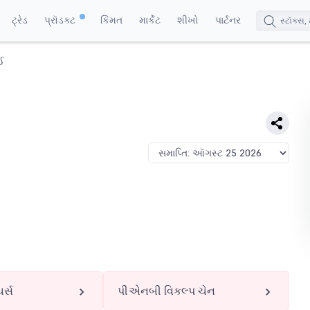
ટ્રેડ
પ્રૉડક્ટ
કિંમત
માર્કેટ
શીખો
પાર્ટનર
ઈ
ર્સ
પીએનબી વિકલ્પ ચેન