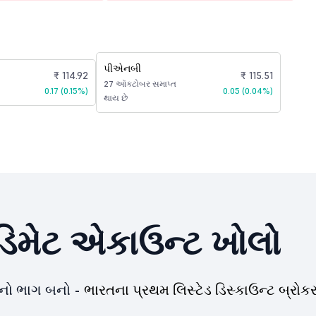
પીએનબી
₹ 114.92
₹ 115.51
27 ઑક્ટોબર સમાપ્ત
0.17 (0.15%)
0.05 (0.04%)
થાય છે
િમેટ એકાઉન્ટ ખોલો
યનો ભાગ બનો -
ભારતના પ્રથમ લિસ્ટેડ ડિસ્કાઉન્ટ બ્રોકર