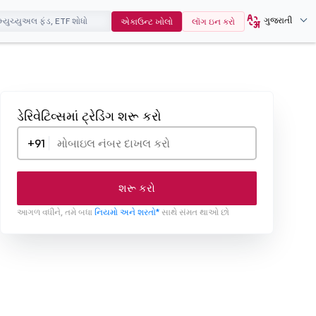
ગુજરાતી
એકાઉન્ટ ખોલો
લૉગ ઇન કરો
ડેરિવેટિવ્સમાં ટ્રેડિંગ શરૂ કરો
+91
શરૂ કરો
આગળ વધીને, તમે બધા
નિયમો અને શરતો*
સાથે સંમત થાઓ છો