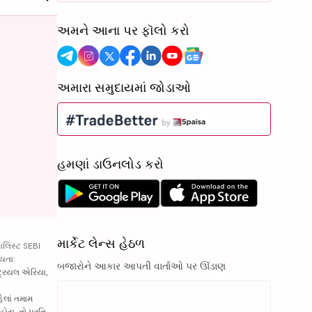
અમને આના પર ફૉલો કરો
અમારા સમુદાયમાં જોડાઓ
હમણાં ડાઉનલોડ કરો
માર્કેટ લેન્સ હેઠળ
ાલિસ્ટ SEBI
્યતા:
બજારોને આકાર આપતી વાર્તાઓ પર ઊંડાણ
્ટ્રિયલ એરિયા,
હેલાં તમામ
હોય, તો પ્રતિ