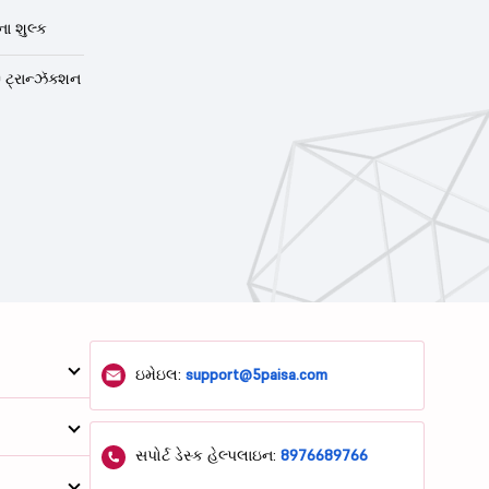
ા શુલ્ક
 ટ્રાન્ઝૅક્શન
ઇમેઇલ:
support@5paisa.com
સપોર્ટ ડેસ્ક હેલ્પલાઇન:
8976689766