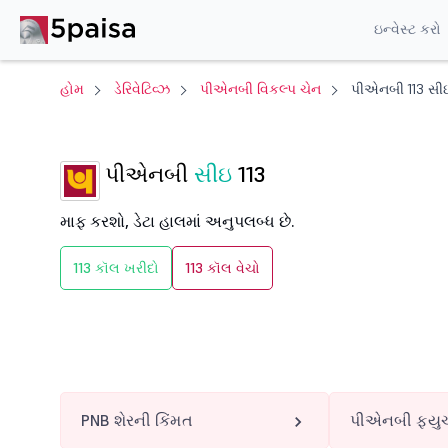
ઇન્વેસ્ટ કરો
હોમ
ડેરિવેટિવ્ઝ
પીએનબી વિકલ્પ ચેન
પીએનબી 113 સી
પીએનબી
સીઇ
113
માફ કરશો, ડેટા હાલમાં અનુપલબ્ધ છે.
113 કૉલ ખરીદો
113 કૉલ વેચો
PNB શેરની કિંમત
પીએનબી ફ્યુચ