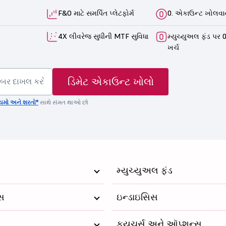
F&O માટે સમર્પિત પ્લેટફોર્મ
0. એકાઉન્ટ ખોલવાન
4X લીવરેજ સુધીની MTF સુવિધા
મ્યુચ્યુઅલ ફંડ પર 0
ખર્ચ
ડિમેટ એકાઉન્ટ ખોલો
યમો અને શરતો*
સાથે સંમત થાઓ છો
મ્યુચ્યુઅલ ફંડ
્સ
ઇન્ડાઇસિસ
ફ્યુચર્સ અને ઑપ્શન્સ