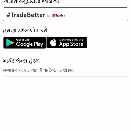
અમારા સમુદાયમાં જોડાઓ
હમણાં ડાઉનલોડ કરો
માર્કેટ લેન્સ હેઠળ
બજારોને આકાર આપતી વાર્તાઓ પર ઊંડાણ