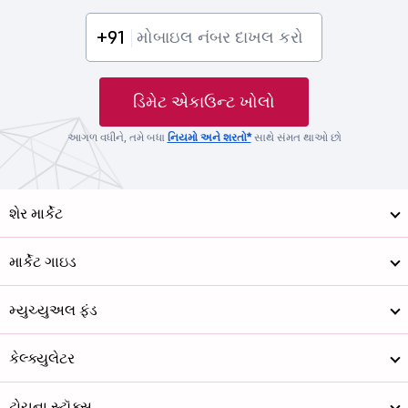
+91
ડિમેટ એકાઉન્ટ ખોલો
આગળ વધીને, તમે બધા
નિયમો અને શરતો*
સાથે સંમત થાઓ છો
શેર માર્કેટ
માર્કેટ ગાઇડ
મ્યુચ્યુઅલ ફંડ
કેલ્ક્યુલેટર
ટોચના સ્ટૉક્સ