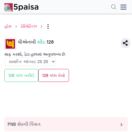
હોમ
ડેરિવેટિવ્ઝ
પીએનબી
સીઇ
128
માફ કરશો, ડેટા હાલમાં અનુપલબ્ધ છે.
128 કૉલ ખરીદો
128 કૉલ વેચો
PNB શેરની કિંમત