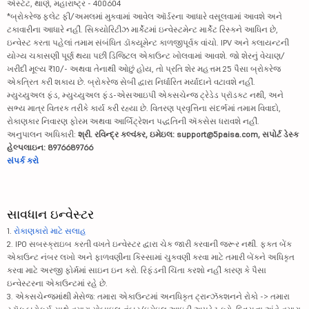
એસ્ટેટ, થાણે, મહારાષ્ટ્ર - 400604
*બ્રોકરેજ ફ્લેટ ફી/અમલમાં મુકવામાં આવેલ ઑર્ડરના આધારે વસૂલવામાં આવશે અને
ટકાવારીના આધારે નહીં. સિક્યોરિટીઝ માર્કેટમાં ઇન્વેસ્ટમેન્ટ માર્કેટ રિસ્કને આધિન છે,
ઇન્વેસ્ટ કરતા પહેલાં તમામ સંબંધિત ડૉક્યૂમેન્ટ કાળજીપૂર્વક વાંચો. IPV અને ક્લાયન્ટની
યોગ્ય ચકાસણી પૂર્ણ થયા પછી ડિજિટલ એકાઉન્ટ ખોલવામાં આવશે. જો શેરનું વેચાણ/
ખરીદી મૂલ્ય ₹10/- અથવા તેનાથી ઓછું હોય, તો પ્રતિ શેર મહત્તમ 25 પૈસા બ્રોકરેજ
એકત્રિત કરી શકાય છે. બ્રોકરેજ સેબી દ્વારા નિર્ધારિત મર્યાદાને વટાવશે નહીં.
મ્યુચ્યુઅલ ફંડ, મ્યુચ્યુઅલ ફંડ-એસઆઇપી એક્સચેન્જ ટ્રેડેડ પ્રૉડક્ટ નથી, અને
સભ્ય માત્ર વિતરક તરીકે કાર્ય કરી રહ્યા છે. વિતરણ પ્રવૃત્તિના સંદર્ભમાં તમામ વિવાદો,
રોકાણકાર નિવારણ ફોરમ અથવા આર્બિટ્રેશન પદ્ધતિની ઍક્સેસ ધરાવશે નહીં.
અનુપાલન અધિકારી:
શ્રી. રવિન્દ્ર કલ્વંકર, ઇમેઇલ: support@5paisa.com, સપોર્ટ ડેસ્ક
હેલ્પલાઇન: 8976689766
સંપર્ક કરો
સાવધાન ઇન્વેસ્ટર
1.
રોકાણકારો માટે સલાહ
2. IPO સબસ્ક્રાઇબ કરતી વખતે ઇન્વેસ્ટર દ્વારા ચેક જારી કરવાની જરૂર નથી. ફક્ત બેંક
એકાઉન્ટ નંબર લખો અને ફાળવણીના કિસ્સામાં ચુકવણી કરવા માટે તમારી બેંકને અધિકૃત
કરવા માટે અરજી ફોર્મમાં સાઇન ઇન કરો. રિફંડની ચિંતા કરશો નહીં કારણ કે પૈસા
ઇન્વેસ્ટરના એકાઉન્ટમાં રહે છે.
3. એક્સચેન્જમાંથી મેસેજ: તમારા એકાઉન્ટમાં અનધિકૃત ટ્રાન્ઝૅક્શનને રોકો -> તમારા