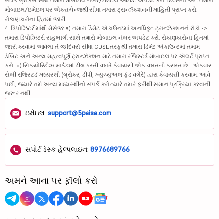
સ્ટૉક બ્રોકર્સ સાથે તમારા મોબાઇલ નંબર/ઇમેઇલ આઇડી અપડેટ કરો. દિવસના અંતે તમારા
મોબાઇલ/ઇમેઇલ પર એક્સચેન્જથી સીધા તમારા ટ્રાન્ઝૅક્શનની માહિતી પ્રાપ્ત કરો.
રોકાણકારોના હિતમાં જારી.
4. ડિપોઝિટરીમાંથી મેસેજ: a) તમારા ડિમેટ એકાઉન્ટમાં અનધિકૃત ટ્રાન્ઝૅક્શનને રોકો ->
તમારા ડિપોઝિટરી સહભાગી સાથે તમારો મોબાઇલ નંબર અપડેટ કરો. રોકાણકારોના હિતમાં
જારી કરવામાં આવેલા તે જ દિવસે સીધા CDSL તરફથી તમારા ડિમેટ એકાઉન્ટમાં તમામ
ડેબિટ અને અન્ય મહત્વપૂર્ણ ટ્રાન્ઝૅક્શન માટે તમારા રજિસ્ટર્ડ મોબાઇલ પર ઍલર્ટ પ્રાપ્ત
કરો. b) સિક્યોરિટીઝ માર્કેટમાં ડીલ કરતી વખતે કેવાયસી એક વખતની કસરત છે - એકવાર
સેબી રજિસ્ટર્ડ મધ્યસ્થી (બ્રોકર, ડીપી, મ્યુચ્યુઅલ ફંડ વગેરે) દ્વારા કેવાયસી કરવામાં આવે
પછી, જ્યારે તમે અન્ય મધ્યસ્થીનો સંપર્ક કરો ત્યારે તમારે ફરીથી સમાન પ્રક્રિયા કરવાની
જરૂર નથી.
ઇમેઇલ:
support@5paisa.com
સપોર્ટ ડેસ્ક હેલ્પલાઇન:
8976689766
અમને આના પર ફૉલો કરો