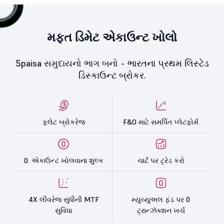
મફત ડિમેટ એકાઉન્ટ ખોલો
5paisa સમુદાયનો ભાગ બનો -
ભારતના પ્રથમ લિસ્ટેડ
ડિસ્કાઉન્ટ બ્રોકર.
ફ્લેટ બ્રોકરેજ
F&O માટે સમર્પિત પ્લેટફોર્મ
0. એકાઉન્ટ ખોલવાના શુલ્ક
ચાર્ટ પર ટ્રેડ કરો
4X લીવરેજ સુધીની MTF
મ્યુચ્યુઅલ ફંડ પર 0
સુવિધા
ટ્રાન્ઝૅક્શન ખર્ચ