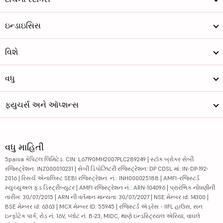
ઇન્ડાઇસિસ
વિશે
વધુ
ફ્યુચર્સ અને ઑપ્શન્સ
વધુ માહિતી
5paisa કેપિટલ લિમિટેડ. CIN: L67190MH2007PLC289249 | સ્ટૉક બ્રોકર સેબી
રજિસ્ટ્રેશન: INZ000010231 | સેબી ડિપોઝિટરી રજિસ્ટ્રેશન: DP CDSL માં: IN-DP-192-
2016 | રિસર્ચ એનાલિસ્ટ SEBI રજિસ્ટ્રેશન. નં.: INH000025188 | AMFI-રજિસ્ટર્ડ
મ્યુચ્યુઅલ ફંડ ડિસ્ટ્રીબ્યુટર | AMFI રજિસ્ટ્રેશન નં.: ARN-104096 | પ્રારંભિક નોંધણીની
તારીખ: 30/07/2015 | ARN ની વર્તમાન માન્યતા: 30/07/2027 | NSE મેમ્બર id: 14300 |
BSE મેમ્બર id: 6363 | MCX મેમ્બર ID: 55945 | રજિસ્ટર્ડ ઍડ્રેસ - IIFL હાઉસ, સન
ઇન્ફોટેક પાર્ક, રોડ નં. 16V, પ્લોટ નં. B-23, MIDC, થાણે ઇન્ડસ્ટ્રિયલ એરિયા, વાઘલે