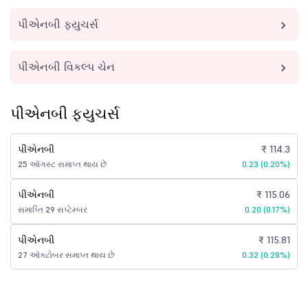
પીએનબી ફ્યુચર્સ
પીએનબી વિકલ્પ ચેન
પીએનબી ફ્યુચર્સ
પીએનબી
₹ 114.3
25 ઑગસ્ટ સમાપ્ત થાય છે
0.23 (0.20%)
પીએનબી
₹ 115.06
સમાપ્તિ 29 સપ્ટેમ્બર
0.20 (0.17%)
પીએનબી
₹ 115.81
27 ઑક્ટોબર સમાપ્ત થાય છે
0.32 (0.28%)