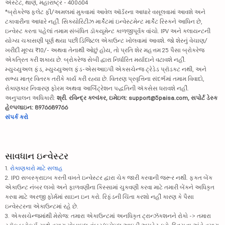
એસ્ટેટ, થાણે, મહારાષ્ટ્ર - 400604
*બ્રોકરેજ ફ્લેટ ફી/અમલમાં મુકવામાં આવેલ ઑર્ડરના આધારે વસૂલવામાં આવશે અને
ટકાવારીના આધારે નહીં. સિક્યોરિટીઝ માર્કેટમાં ઇન્વેસ્ટમેન્ટ માર્કેટ રિસ્કને આધિન છે,
ઇન્વેસ્ટ કરતા પહેલાં તમામ સંબંધિત ડૉક્યૂમેન્ટ કાળજીપૂર્વક વાંચો. IPV અને ક્લાયન્ટની
યોગ્ય ચકાસણી પૂર્ણ થયા પછી ડિજિટલ એકાઉન્ટ ખોલવામાં આવશે. જો શેરનું વેચાણ/
ખરીદી મૂલ્ય ₹10/- અથવા તેનાથી ઓછું હોય, તો પ્રતિ શેર મહત્તમ 25 પૈસા બ્રોકરેજ
એકત્રિત કરી શકાય છે. બ્રોકરેજ સેબી દ્વારા નિર્ધારિત મર્યાદાને વટાવશે નહીં.
મ્યુચ્યુઅલ ફંડ, મ્યુચ્યુઅલ ફંડ-એસઆઇપી એક્સચેન્જ ટ્રેડેડ પ્રૉડક્ટ નથી, અને
સભ્ય માત્ર વિતરક તરીકે કાર્ય કરી રહ્યા છે. વિતરણ પ્રવૃત્તિના સંદર્ભમાં તમામ વિવાદો,
રોકાણકાર નિવારણ ફોરમ અથવા આર્બિટ્રેશન પદ્ધતિની ઍક્સેસ ધરાવશે નહીં.
અનુપાલન અધિકારી:
શ્રી. રવિન્દ્ર કલ્વંકર, ઇમેઇલ: support@5paisa.com, સપોર્ટ ડેસ્ક
હેલ્પલાઇન: 8976689766
સંપર્ક કરો
સાવધાન ઇન્વેસ્ટર
1.
રોકાણકારો માટે સલાહ
2. IPO સબસ્ક્રાઇબ કરતી વખતે ઇન્વેસ્ટર દ્વારા ચેક જારી કરવાની જરૂર નથી. ફક્ત બેંક
એકાઉન્ટ નંબર લખો અને ફાળવણીના કિસ્સામાં ચુકવણી કરવા માટે તમારી બેંકને અધિકૃત
કરવા માટે અરજી ફોર્મમાં સાઇન ઇન કરો. રિફંડની ચિંતા કરશો નહીં કારણ કે પૈસા
ઇન્વેસ્ટરના એકાઉન્ટમાં રહે છે.
3. એક્સચેન્જમાંથી મેસેજ: તમારા એકાઉન્ટમાં અનધિકૃત ટ્રાન્ઝૅક્શનને રોકો -> તમારા