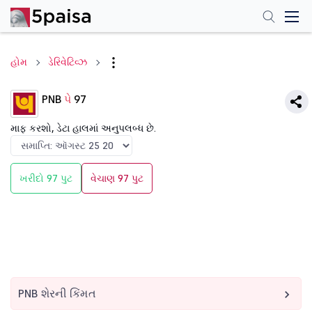
હોમ
ડેરિવેટિવ્ઝ
PNB
પે
97
માફ કરશો, ડેટા હાલમાં અનુપલબ્ધ છે.
ખરીદો 97 પુટ
વેચાણ 97 પુટ
PNB શેરની કિંમત