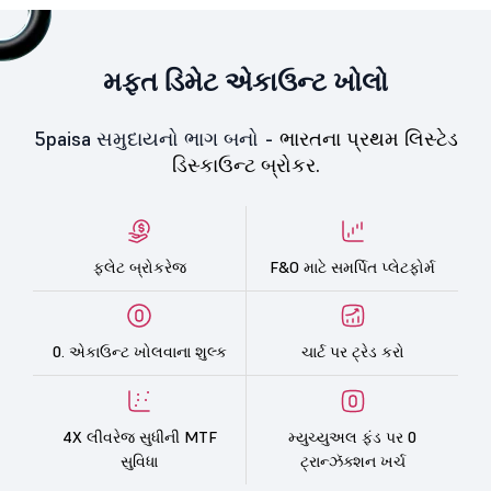
મફત ડિમેટ એકાઉન્ટ ખોલો
5paisa સમુદાયનો ભાગ બનો -
ભારતના પ્રથમ લિસ્ટેડ
ડિસ્કાઉન્ટ બ્રોકર.
ફ્લેટ બ્રોકરેજ
F&O માટે સમર્પિત પ્લેટફોર્મ
0. એકાઉન્ટ ખોલવાના શુલ્ક
ચાર્ટ પર ટ્રેડ કરો
4X લીવરેજ સુધીની MTF
મ્યુચ્યુઅલ ફંડ પર 0
સુવિધા
ટ્રાન્ઝૅક્શન ખર્ચ