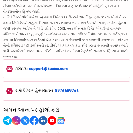
સ્ટૉક બ્રોકર્સ સાથે તમારા મોબાઇલ નંબર/ઇમેઇલ આઇડી અપડેટ કરો. દિવસના અંતે તમારા
મોબાઇલ/ઇમેઇલ પર એક્સચેન્જથી સીધા તમારા ટ્રાન્ઝૅક્શનની માહિતી પ્રાપ્ત કરો.
રોકાણકારોના હિતમાં જારી.
4. ડિપોઝિટરીમાંથી મેસેજ: a) તમારા ડિમેટ એકાઉન્ટમાં અનધિકૃત ટ્રાન્ઝૅક્શનને રોકો ->
તમારા ડિપોઝિટરી સહભાગી સાથે તમારો મોબાઇલ નંબર અપડેટ કરો. રોકાણકારોના હિતમાં
જારી કરવામાં આવેલા તે જ દિવસે સીધા CDSL તરફથી તમારા ડિમેટ એકાઉન્ટમાં તમામ
ડેબિટ અને અન્ય મહત્વપૂર્ણ ટ્રાન્ઝૅક્શન માટે તમારા રજિસ્ટર્ડ મોબાઇલ પર ઍલર્ટ પ્રાપ્ત
કરો. b) સિક્યોરિટીઝ માર્કેટમાં ડીલ કરતી વખતે કેવાયસી એક વખતની કસરત છે - એકવાર
સેબી રજિસ્ટર્ડ મધ્યસ્થી (બ્રોકર, ડીપી, મ્યુચ્યુઅલ ફંડ વગેરે) દ્વારા કેવાયસી કરવામાં આવે
પછી, જ્યારે તમે અન્ય મધ્યસ્થીનો સંપર્ક કરો ત્યારે તમારે ફરીથી સમાન પ્રક્રિયા કરવાની
જરૂર નથી.
ઇમેઇલ:
support@5paisa.com
સપોર્ટ ડેસ્ક હેલ્પલાઇન:
8976689766
અમને આના પર ફૉલો કરો