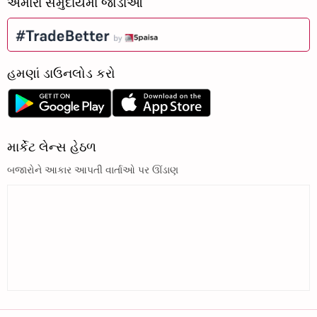
અમારા સમુદાયમાં જોડાઓ
હમણાં ડાઉનલોડ કરો
માર્કેટ લેન્સ હેઠળ
બજારોને આકાર આપતી વાર્તાઓ પર ઊંડાણ