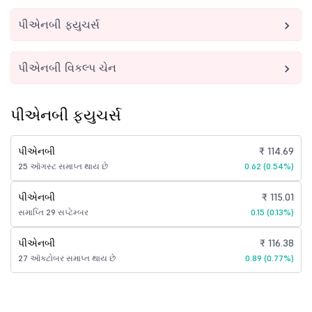
પીએનબી ફ્યુચર્સ
પીએનબી વિકલ્પ ચેન
પીએનબી ફ્યુચર્સ
પીએનબી
₹ 114.69
25 ઑગસ્ટ સમાપ્ત થાય છે
0.62 (0.54%)
પીએનબી
₹ 115.01
સમાપ્તિ 29 સપ્ટેમ્બર
0.15 (0.13%)
પીએનબી
₹ 116.38
27 ઑક્ટોબર સમાપ્ત થાય છે
0.89 (0.77%)