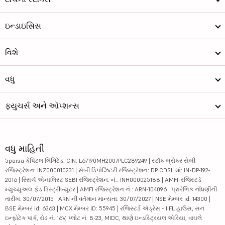
ઇન્ડાઇસિસ
વિશે
વધુ
ફ્યુચર્સ અને ઑપ્શન્સ
વધુ માહિતી
5paisa કેપિટલ લિમિટેડ. CIN: L67190MH2007PLC289249 | સ્ટૉક બ્રોકર સેબી
રજિસ્ટ્રેશન: INZ000010231 | સેબી ડિપોઝિટરી રજિસ્ટ્રેશન: DP CDSL માં: IN-DP-192-
2016 | રિસર્ચ એનાલિસ્ટ SEBI રજિસ્ટ્રેશન. નં.: INH000025188 | AMFI-રજિસ્ટર્ડ
મ્યુચ્યુઅલ ફંડ ડિસ્ટ્રીબ્યુટર | AMFI રજિસ્ટ્રેશન નં.: ARN-104096 | પ્રારંભિક નોંધણીની
તારીખ: 30/07/2015 | ARN ની વર્તમાન માન્યતા: 30/07/2027 | NSE મેમ્બર id: 14300 |
BSE મેમ્બર id: 6363 | MCX મેમ્બર ID: 55945 | રજિસ્ટર્ડ ઍડ્રેસ - IIFL હાઉસ, સન
ઇન્ફોટેક પાર્ક, રોડ નં. 16V, પ્લોટ નં. B-23, MIDC, થાણે ઇન્ડસ્ટ્રિયલ એરિયા, વાઘલે