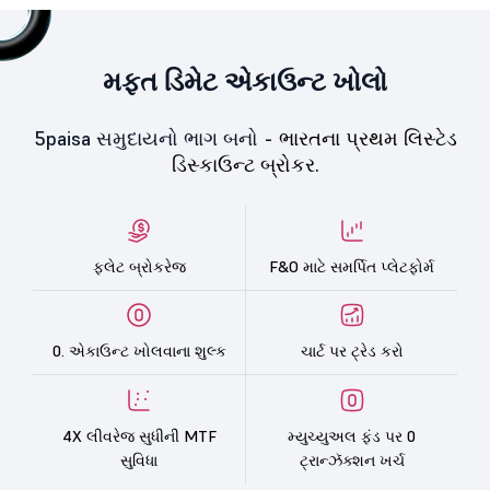
મફત ડિમેટ એકાઉન્ટ ખોલો
5paisa સમુદાયનો ભાગ બનો -
ભારતના પ્રથમ લિસ્ટેડ
ડિસ્કાઉન્ટ બ્રોકર.
ફ્લેટ બ્રોકરેજ
F&O માટે સમર્પિત પ્લેટફોર્મ
0. એકાઉન્ટ ખોલવાના શુલ્ક
ચાર્ટ પર ટ્રેડ કરો
4X લીવરેજ સુધીની MTF
મ્યુચ્યુઅલ ફંડ પર 0
સુવિધા
ટ્રાન્ઝૅક્શન ખર્ચ