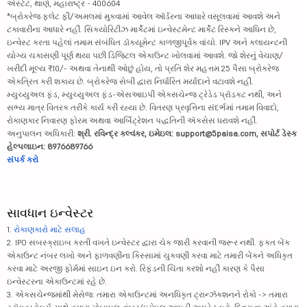
એસ્ટેટ, થાણે, મહારાષ્ટ્ર - 400604
*બ્રોકરેજ ફ્લેટ ફી/અમલમાં મુકવામાં આવેલ ઑર્ડરના આધારે વસૂલવામાં આવશે અને
ટકાવારીના આધારે નહીં. સિક્યોરિટીઝ માર્કેટમાં ઇન્વેસ્ટમેન્ટ માર્કેટ રિસ્કને આધિન છે,
ઇન્વેસ્ટ કરતા પહેલાં તમામ સંબંધિત ડૉક્યૂમેન્ટ કાળજીપૂર્વક વાંચો. IPV અને ક્લાયન્ટની
યોગ્ય ચકાસણી પૂર્ણ થયા પછી ડિજિટલ એકાઉન્ટ ખોલવામાં આવશે. જો શેરનું વેચાણ/
ખરીદી મૂલ્ય ₹10/- અથવા તેનાથી ઓછું હોય, તો પ્રતિ શેર મહત્તમ 25 પૈસા બ્રોકરેજ
એકત્રિત કરી શકાય છે. બ્રોકરેજ સેબી દ્વારા નિર્ધારિત મર્યાદાને વટાવશે નહીં.
મ્યુચ્યુઅલ ફંડ, મ્યુચ્યુઅલ ફંડ-એસઆઇપી એક્સચેન્જ ટ્રેડેડ પ્રૉડક્ટ નથી, અને
સભ્ય માત્ર વિતરક તરીકે કાર્ય કરી રહ્યા છે. વિતરણ પ્રવૃત્તિના સંદર્ભમાં તમામ વિવાદો,
રોકાણકાર નિવારણ ફોરમ અથવા આર્બિટ્રેશન પદ્ધતિની ઍક્સેસ ધરાવશે નહીં.
અનુપાલન અધિકારી:
શ્રી. રવિન્દ્ર કલ્વંકર, ઇમેઇલ: support@5paisa.com, સપોર્ટ ડેસ્ક
હેલ્પલાઇન: 8976689766
સંપર્ક કરો
સાવધાન ઇન્વેસ્ટર
1.
રોકાણકારો માટે સલાહ
2. IPO સબસ્ક્રાઇબ કરતી વખતે ઇન્વેસ્ટર દ્વારા ચેક જારી કરવાની જરૂર નથી. ફક્ત બેંક
એકાઉન્ટ નંબર લખો અને ફાળવણીના કિસ્સામાં ચુકવણી કરવા માટે તમારી બેંકને અધિકૃત
કરવા માટે અરજી ફોર્મમાં સાઇન ઇન કરો. રિફંડની ચિંતા કરશો નહીં કારણ કે પૈસા
ઇન્વેસ્ટરના એકાઉન્ટમાં રહે છે.
3. એક્સચેન્જમાંથી મેસેજ: તમારા એકાઉન્ટમાં અનધિકૃત ટ્રાન્ઝૅક્શનને રોકો -> તમારા