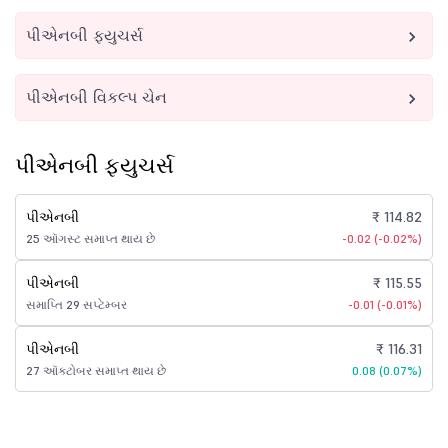
પીએનબી ફ્યુચર્સ
પીએનબી વિકલ્પ ચેન
પીએનબી ફ્યુચર્સ
પીએનબી
₹ 114.82
25 ઑગસ્ટ સમાપ્ત થાય છે
-0.02 (-0.02%)
પીએનબી
₹ 115.55
સમાપ્તિ 29 સપ્ટેમ્બર
-0.01 (-0.01%)
પીએનબી
₹ 116.31
27 ઑક્ટોબર સમાપ્ત થાય છે
0.08 (0.07%)