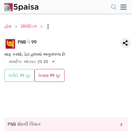
હોમ
ડેરિવેટિવ્ઝ
PNB
પે
99
માફ કરશો, ડેટા હાલમાં અનુપલબ્ધ છે.
ખરીદો 99 પુટ
વેચાણ 99 પુટ
PNB શેરની કિંમત