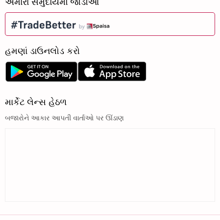
અમારા સમુદાયમાં જોડાઓ
હમણાં ડાઉનલોડ કરો
માર્કેટ લેન્સ હેઠળ
બજારોને આકાર આપતી વાર્તાઓ પર ઊંડાણ