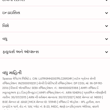
ઇન્ડાઇસિસ
વિશે
વધુ
ફ્યુચર્સ અને ઑપ્શન્સ
વધુ માહિતી
5paisa કેપિટલ લિમિટેડ. CIN: L67190MH2007PLC289249 | સ્ટૉક બ્રોકર સેબી
રજિસ્ટ્રેશન: INZ000010231 | સેબી ડિપોઝિટરી રજિસ્ટ્રેશન: DP CDSL માં: IN-DP-192-
2016 | રિસર્ચ એનાલિસ્ટ SEBI રજિસ્ટ્રેશન. નં.: INH000025188 | AMFI-રજિસ્ટર્ડ
મ્યુચ્યુઅલ ફંડ ડિસ્ટ્રીબ્યુટર | AMFI રજિસ્ટ્રેશન નં.: ARN-104096 | પ્રારંભિક નોંધણીની
તારીખ: 30/07/2015 | ARN ની વર્તમાન માન્યતા: 30/07/2027 | NSE મેમ્બર id: 14300 |
BSE મેમ્બર id: 6363 | MCX મેમ્બર ID: 55945 | રજિસ્ટર્ડ ઍડ્રેસ - IIFL હાઉસ, સન
ઇન્ફોટેક પાર્ક, રોડ નં. 16V, પ્લોટ નં. B-23, MIDC, થાણે ઇન્ડસ્ટ્રિયલ એરિયા, વાઘલે