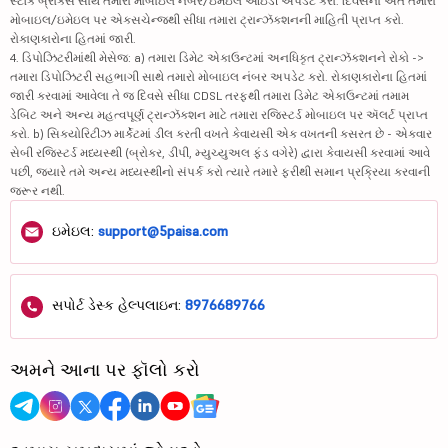
સ્ટૉક બ્રોકર્સ સાથે તમારા મોબાઇલ નંબર/ઇમેઇલ આઇડી અપડેટ કરો. દિવસના અંતે તમારા
મોબાઇલ/ઇમેઇલ પર એક્સચેન્જથી સીધા તમારા ટ્રાન્ઝૅક્શનની માહિતી પ્રાપ્ત કરો.
રોકાણકારોના હિતમાં જારી.
4. ડિપોઝિટરીમાંથી મેસેજ: a) તમારા ડિમેટ એકાઉન્ટમાં અનધિકૃત ટ્રાન્ઝૅક્શનને રોકો ->
તમારા ડિપોઝિટરી સહભાગી સાથે તમારો મોબાઇલ નંબર અપડેટ કરો. રોકાણકારોના હિતમાં
જારી કરવામાં આવેલા તે જ દિવસે સીધા CDSL તરફથી તમારા ડિમેટ એકાઉન્ટમાં તમામ
ડેબિટ અને અન્ય મહત્વપૂર્ણ ટ્રાન્ઝૅક્શન માટે તમારા રજિસ્ટર્ડ મોબાઇલ પર ઍલર્ટ પ્રાપ્ત
કરો. b) સિક્યોરિટીઝ માર્કેટમાં ડીલ કરતી વખતે કેવાયસી એક વખતની કસરત છે - એકવાર
સેબી રજિસ્ટર્ડ મધ્યસ્થી (બ્રોકર, ડીપી, મ્યુચ્યુઅલ ફંડ વગેરે) દ્વારા કેવાયસી કરવામાં આવે
પછી, જ્યારે તમે અન્ય મધ્યસ્થીનો સંપર્ક કરો ત્યારે તમારે ફરીથી સમાન પ્રક્રિયા કરવાની
જરૂર નથી.
ઇમેઇલ:
support@5paisa.com
સપોર્ટ ડેસ્ક હેલ્પલાઇન:
8976689766
અમને આના પર ફૉલો કરો