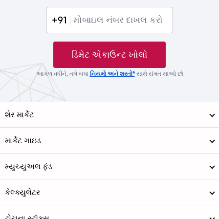
+91
ડિમેટ એકાઉન્ટ ખોલો
આગળ વધીને, તમે બધા
નિયમો અને શરતો*
સાથે સંમત થાઓ છો
શેર માર્કેટ
માર્કેટ ગાઇડ
મ્યુચ્યુઅલ ફંડ
કેલ્ક્યુલેટર
ટોચના સ્ટૉક્સ