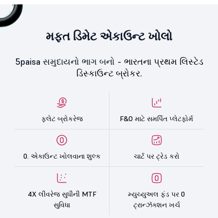
મફત ડિમેટ એકાઉન્ટ ખોલો
5paisa સમુદાયનો ભાગ બનો -
ભારતના પ્રથમ લિસ્ટેડ
ડિસ્કાઉન્ટ બ્રોકર.
ફ્લેટ બ્રોકરેજ
F&O માટે સમર્પિત પ્લેટફોર્મ
0. એકાઉન્ટ ખોલવાના શુલ્ક
ચાર્ટ પર ટ્રેડ કરો
4X લીવરેજ સુધીની MTF
મ્યુચ્યુઅલ ફંડ પર 0
સુવિધા
ટ્રાન્ઝૅક્શન ખર્ચ