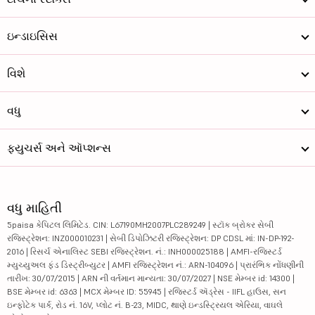
ઇન્ડાઇસિસ
વિશે
વધુ
ફ્યુચર્સ અને ઑપ્શન્સ
વધુ માહિતી
5paisa કેપિટલ લિમિટેડ. CIN: L67190MH2007PLC289249 | સ્ટૉક બ્રોકર સેબી
રજિસ્ટ્રેશન: INZ000010231 | સેબી ડિપોઝિટરી રજિસ્ટ્રેશન: DP CDSL માં: IN-DP-192-
2016 | રિસર્ચ એનાલિસ્ટ SEBI રજિસ્ટ્રેશન. નં.: INH000025188 | AMFI-રજિસ્ટર્ડ
મ્યુચ્યુઅલ ફંડ ડિસ્ટ્રીબ્યુટર | AMFI રજિસ્ટ્રેશન નં.: ARN-104096 | પ્રારંભિક નોંધણીની
તારીખ: 30/07/2015 | ARN ની વર્તમાન માન્યતા: 30/07/2027 | NSE મેમ્બર id: 14300 |
BSE મેમ્બર id: 6363 | MCX મેમ્બર ID: 55945 | રજિસ્ટર્ડ ઍડ્રેસ - IIFL હાઉસ, સન
ઇન્ફોટેક પાર્ક, રોડ નં. 16V, પ્લોટ નં. B-23, MIDC, થાણે ઇન્ડસ્ટ્રિયલ એરિયા, વાઘલે