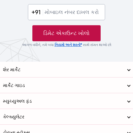
+91
ડિમેટ એકાઉન્ટ ખોલો
આગળ વધીને, તમે બધા
નિયમો અને શરતો*
સાથે સંમત થાઓ છો
શેર માર્કેટ
માર્કેટ ગાઇડ
મ્યુચ્યુઅલ ફંડ
કેલ્ક્યુલેટર
ટોચના સ્ટૉક્સ