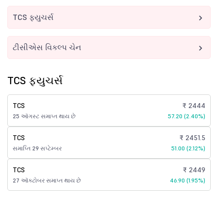
TCS ફ્યુચર્સ
ટીસીએસ વિકલ્પ ચેન
TCS ફ્યુચર્સ
TCS
₹ 2444
25 ઑગસ્ટ સમાપ્ત થાય છે
57.20 (2.40%)
TCS
₹ 2451.5
સમાપ્તિ 29 સપ્ટેમ્બર
51.00 (2.12%)
TCS
₹ 2449
27 ઑક્ટોબર સમાપ્ત થાય છે
46.90 (1.95%)