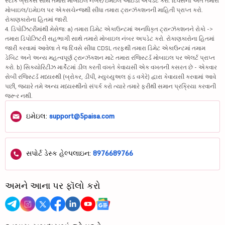
સ્ટૉક બ્રોકર્સ સાથે તમારા મોબાઇલ નંબર/ઇમેઇલ આઇડી અપડેટ કરો. દિવસના અંતે તમારા
મોબાઇલ/ઇમેઇલ પર એક્સચેન્જથી સીધા તમારા ટ્રાન્ઝૅક્શનની માહિતી પ્રાપ્ત કરો.
રોકાણકારોના હિતમાં જારી.
4. ડિપોઝિટરીમાંથી મેસેજ: a) તમારા ડિમેટ એકાઉન્ટમાં અનધિકૃત ટ્રાન્ઝૅક્શનને રોકો ->
તમારા ડિપોઝિટરી સહભાગી સાથે તમારો મોબાઇલ નંબર અપડેટ કરો. રોકાણકારોના હિતમાં
જારી કરવામાં આવેલા તે જ દિવસે સીધા CDSL તરફથી તમારા ડિમેટ એકાઉન્ટમાં તમામ
ડેબિટ અને અન્ય મહત્વપૂર્ણ ટ્રાન્ઝૅક્શન માટે તમારા રજિસ્ટર્ડ મોબાઇલ પર ઍલર્ટ પ્રાપ્ત
કરો. b) સિક્યોરિટીઝ માર્કેટમાં ડીલ કરતી વખતે કેવાયસી એક વખતની કસરત છે - એકવાર
સેબી રજિસ્ટર્ડ મધ્યસ્થી (બ્રોકર, ડીપી, મ્યુચ્યુઅલ ફંડ વગેરે) દ્વારા કેવાયસી કરવામાં આવે
પછી, જ્યારે તમે અન્ય મધ્યસ્થીનો સંપર્ક કરો ત્યારે તમારે ફરીથી સમાન પ્રક્રિયા કરવાની
જરૂર નથી.
ઇમેઇલ:
support@5paisa.com
સપોર્ટ ડેસ્ક હેલ્પલાઇન:
8976689766
અમને આના પર ફૉલો કરો