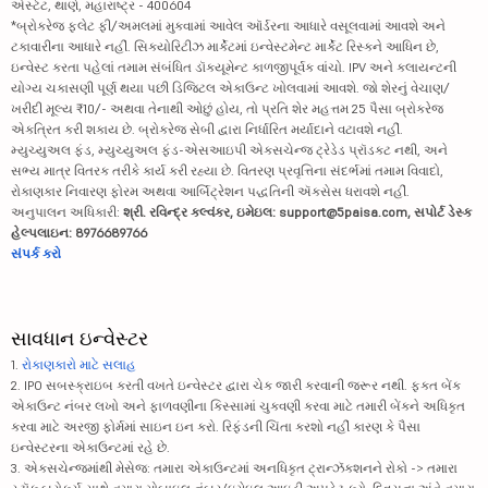
એસ્ટેટ, થાણે, મહારાષ્ટ્ર - 400604
*બ્રોકરેજ ફ્લેટ ફી/અમલમાં મુકવામાં આવેલ ઑર્ડરના આધારે વસૂલવામાં આવશે અને
ટકાવારીના આધારે નહીં. સિક્યોરિટીઝ માર્કેટમાં ઇન્વેસ્ટમેન્ટ માર્કેટ રિસ્કને આધિન છે,
ઇન્વેસ્ટ કરતા પહેલાં તમામ સંબંધિત ડૉક્યૂમેન્ટ કાળજીપૂર્વક વાંચો. IPV અને ક્લાયન્ટની
યોગ્ય ચકાસણી પૂર્ણ થયા પછી ડિજિટલ એકાઉન્ટ ખોલવામાં આવશે. જો શેરનું વેચાણ/
ખરીદી મૂલ્ય ₹10/- અથવા તેનાથી ઓછું હોય, તો પ્રતિ શેર મહત્તમ 25 પૈસા બ્રોકરેજ
એકત્રિત કરી શકાય છે. બ્રોકરેજ સેબી દ્વારા નિર્ધારિત મર્યાદાને વટાવશે નહીં.
મ્યુચ્યુઅલ ફંડ, મ્યુચ્યુઅલ ફંડ-એસઆઇપી એક્સચેન્જ ટ્રેડેડ પ્રૉડક્ટ નથી, અને
સભ્ય માત્ર વિતરક તરીકે કાર્ય કરી રહ્યા છે. વિતરણ પ્રવૃત્તિના સંદર્ભમાં તમામ વિવાદો,
રોકાણકાર નિવારણ ફોરમ અથવા આર્બિટ્રેશન પદ્ધતિની ઍક્સેસ ધરાવશે નહીં.
અનુપાલન અધિકારી:
શ્રી. રવિન્દ્ર કલ્વંકર, ઇમેઇલ: support@5paisa.com, સપોર્ટ ડેસ્ક
હેલ્પલાઇન: 8976689766
સંપર્ક કરો
સાવધાન ઇન્વેસ્ટર
1.
રોકાણકારો માટે સલાહ
2. IPO સબસ્ક્રાઇબ કરતી વખતે ઇન્વેસ્ટર દ્વારા ચેક જારી કરવાની જરૂર નથી. ફક્ત બેંક
એકાઉન્ટ નંબર લખો અને ફાળવણીના કિસ્સામાં ચુકવણી કરવા માટે તમારી બેંકને અધિકૃત
કરવા માટે અરજી ફોર્મમાં સાઇન ઇન કરો. રિફંડની ચિંતા કરશો નહીં કારણ કે પૈસા
ઇન્વેસ્ટરના એકાઉન્ટમાં રહે છે.
3. એક્સચેન્જમાંથી મેસેજ: તમારા એકાઉન્ટમાં અનધિકૃત ટ્રાન્ઝૅક્શનને રોકો -> તમારા