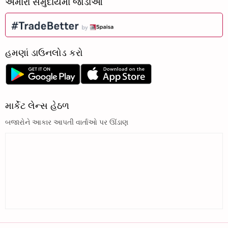
અમારા સમુદાયમાં જોડાઓ
હમણાં ડાઉનલોડ કરો
માર્કેટ લેન્સ હેઠળ
બજારોને આકાર આપતી વાર્તાઓ પર ઊંડાણ