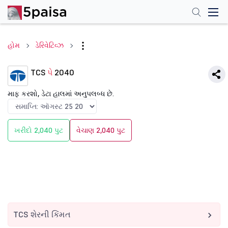
હોમ
ડેરિવેટિવ્ઝ
TCS
પે
2040
માફ કરશો, ડેટા હાલમાં અનુપલબ્ધ છે.
ખરીદો 2,040 પુટ
વેચાણ 2,040 પુટ
TCS શેરની કિંમત