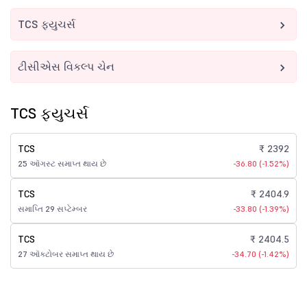
TCS ફ્યુચર્સ
ટીસીએસ વિકલ્પ ચેન
TCS ફ્યુચર્સ
TCS
₹ 2392
25 ઑગસ્ટ સમાપ્ત થાય છે
-36.80 (-1.52%)
TCS
₹ 2404.9
સમાપ્તિ 29 સપ્ટેમ્બર
-33.80 (-1.39%)
TCS
₹ 2404.5
27 ઑક્ટોબર સમાપ્ત થાય છે
-34.70 (-1.42%)