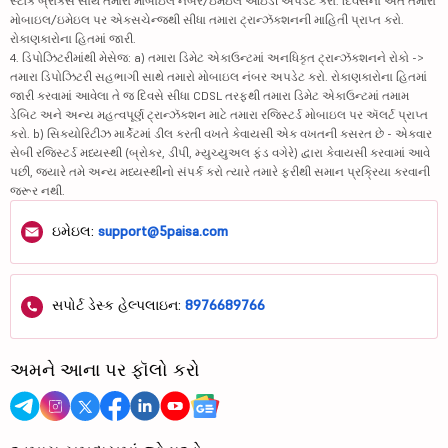
સ્ટૉક બ્રોકર્સ સાથે તમારા મોબાઇલ નંબર/ઇમેઇલ આઇડી અપડેટ કરો. દિવસના અંતે તમારા
મોબાઇલ/ઇમેઇલ પર એક્સચેન્જથી સીધા તમારા ટ્રાન્ઝૅક્શનની માહિતી પ્રાપ્ત કરો.
રોકાણકારોના હિતમાં જારી.
4. ડિપોઝિટરીમાંથી મેસેજ: a) તમારા ડિમેટ એકાઉન્ટમાં અનધિકૃત ટ્રાન્ઝૅક્શનને રોકો ->
તમારા ડિપોઝિટરી સહભાગી સાથે તમારો મોબાઇલ નંબર અપડેટ કરો. રોકાણકારોના હિતમાં
જારી કરવામાં આવેલા તે જ દિવસે સીધા CDSL તરફથી તમારા ડિમેટ એકાઉન્ટમાં તમામ
ડેબિટ અને અન્ય મહત્વપૂર્ણ ટ્રાન્ઝૅક્શન માટે તમારા રજિસ્ટર્ડ મોબાઇલ પર ઍલર્ટ પ્રાપ્ત
કરો. b) સિક્યોરિટીઝ માર્કેટમાં ડીલ કરતી વખતે કેવાયસી એક વખતની કસરત છે - એકવાર
સેબી રજિસ્ટર્ડ મધ્યસ્થી (બ્રોકર, ડીપી, મ્યુચ્યુઅલ ફંડ વગેરે) દ્વારા કેવાયસી કરવામાં આવે
પછી, જ્યારે તમે અન્ય મધ્યસ્થીનો સંપર્ક કરો ત્યારે તમારે ફરીથી સમાન પ્રક્રિયા કરવાની
જરૂર નથી.
ઇમેઇલ:
support@5paisa.com
સપોર્ટ ડેસ્ક હેલ્પલાઇન:
8976689766
અમને આના પર ફૉલો કરો