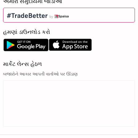
અમારા સમુદાયમાં જોડાઓ
હમણાં ડાઉનલોડ કરો
માર્કેટ લેન્સ હેઠળ
બજારોને આકાર આપતી વાર્તાઓ પર ઊંડાણ