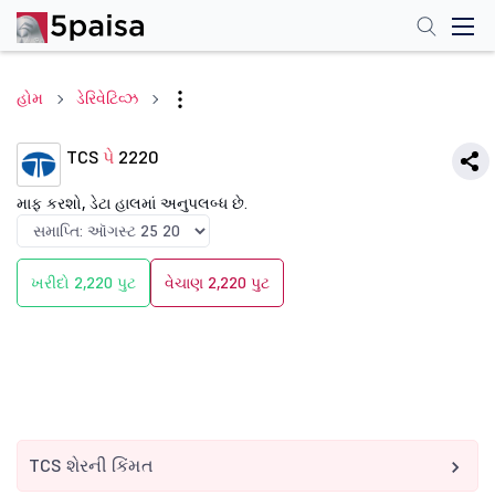
હોમ
ડેરિવેટિવ્ઝ
TCS
પે
2220
માફ કરશો, ડેટા હાલમાં અનુપલબ્ધ છે.
ખરીદો 2,220 પુટ
વેચાણ 2,220 પુટ
TCS શેરની કિંમત