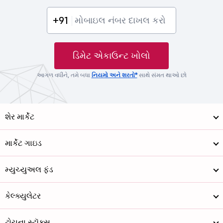
+91
ડિમેટ એકાઉન્ટ ખોલો
આગળ વધીને, તમે બધા
નિયમો અને શરતો*
સાથે સંમત થાઓ છો
શેર માર્કેટ
માર્કેટ ગાઇડ
મ્યુચ્યુઅલ ફંડ
કેલ્ક્યુલેટર
ટોચના સ્ટૉક્સ