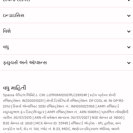
ઇન્ડાઇસિસ
વિશે
વધુ
ફ્યુચર્સ અને ઑપ્શન્સ
વધુ માહિતી
5paisa કેપિટલ લિમિટેડ. CIN: L67190MH2007PLC289249 | સ્ટૉક બ્રોકર સેબી
રજિસ્ટ્રેશન: INZ000010231 | સેબી ડિપોઝિટરી રજિસ્ટ્રેશન: DP CDSL માં: IN-DP-192-
2016 | રિસર્ચ એનાલિસ્ટ SEBI રજિસ્ટ્રેશન. નં.: INH000025188 | AMFI-રજિસ્ટર્ડ
મ્યુચ્યુઅલ ફંડ ડિસ્ટ્રીબ્યુટર | AMFI રજિસ્ટ્રેશન નં.: ARN-104096 | પ્રારંભિક નોંધણીની
તારીખ: 30/07/2015 | ARN ની વર્તમાન માન્યતા: 30/07/2027 | NSE મેમ્બર id: 14300 |
BSE મેમ્બર id: 6363 | MCX મેમ્બર ID: 55945 | રજિસ્ટર્ડ ઍડ્રેસ - IIFL હાઉસ, સન
ઇન્ફોટેક પાર્ક, રોડ નં. 16V, પ્લોટ નં. B-23, MIDC, થાણે ઇન્ડસ્ટ્રિયલ એરિયા, વાઘલે