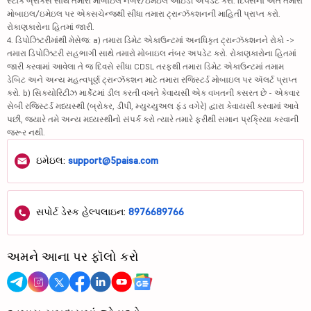
સ્ટૉક બ્રોકર્સ સાથે તમારા મોબાઇલ નંબર/ઇમેઇલ આઇડી અપડેટ કરો. દિવસના અંતે તમારા
મોબાઇલ/ઇમેઇલ પર એક્સચેન્જથી સીધા તમારા ટ્રાન્ઝૅક્શનની માહિતી પ્રાપ્ત કરો.
રોકાણકારોના હિતમાં જારી.
4. ડિપોઝિટરીમાંથી મેસેજ: a) તમારા ડિમેટ એકાઉન્ટમાં અનધિકૃત ટ્રાન્ઝૅક્શનને રોકો ->
તમારા ડિપોઝિટરી સહભાગી સાથે તમારો મોબાઇલ નંબર અપડેટ કરો. રોકાણકારોના હિતમાં
જારી કરવામાં આવેલા તે જ દિવસે સીધા CDSL તરફથી તમારા ડિમેટ એકાઉન્ટમાં તમામ
ડેબિટ અને અન્ય મહત્વપૂર્ણ ટ્રાન્ઝૅક્શન માટે તમારા રજિસ્ટર્ડ મોબાઇલ પર ઍલર્ટ પ્રાપ્ત
કરો. b) સિક્યોરિટીઝ માર્કેટમાં ડીલ કરતી વખતે કેવાયસી એક વખતની કસરત છે - એકવાર
સેબી રજિસ્ટર્ડ મધ્યસ્થી (બ્રોકર, ડીપી, મ્યુચ્યુઅલ ફંડ વગેરે) દ્વારા કેવાયસી કરવામાં આવે
પછી, જ્યારે તમે અન્ય મધ્યસ્થીનો સંપર્ક કરો ત્યારે તમારે ફરીથી સમાન પ્રક્રિયા કરવાની
જરૂર નથી.
ઇમેઇલ:
support@5paisa.com
સપોર્ટ ડેસ્ક હેલ્પલાઇન:
8976689766
અમને આના પર ફૉલો કરો