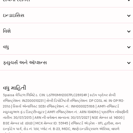
ઇન્ડાઇસિસ
વિશે
વધુ
ફ્યુચર્સ અને ઑપ્શન્સ
વધુ માહિતી
5paisa કેપિટલ લિમિટેડ. CIN: L67190MH2007PLC289249 | સ્ટૉક બ્રોકર સેબી
રજિસ્ટ્રેશન: INZ000010231 | સેબી ડિપોઝિટરી રજિસ્ટ્રેશન: DP CDSL માં: IN-DP-192-
2016 | રિસર્ચ એનાલિસ્ટ SEBI રજિસ્ટ્રેશન. નં.: INH000025188 | AMFI-રજિસ્ટર્ડ
મ્યુચ્યુઅલ ફંડ ડિસ્ટ્રીબ્યુટર | AMFI રજિસ્ટ્રેશન નં.: ARN-104096 | પ્રારંભિક નોંધણીની
તારીખ: 30/07/2015 | ARN ની વર્તમાન માન્યતા: 30/07/2027 | NSE મેમ્બર id: 14300 |
BSE મેમ્બર id: 6363 | MCX મેમ્બર ID: 55945 | રજિસ્ટર્ડ ઍડ્રેસ - IIFL હાઉસ, સન
ઇન્ફોટેક પાર્ક, રોડ નં. 16V, પ્લોટ નં. B-23, MIDC, થાણે ઇન્ડસ્ટ્રિયલ એરિયા, વાઘલે