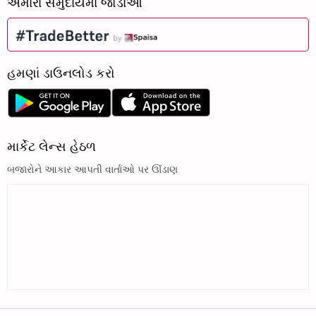
અમારા સમુદાયમાં જોડાઓ
હમણાં ડાઉનલોડ કરો
માર્કેટ લેન્સ હેઠળ
બજારોને આકાર આપતી વાર્તાઓ પર ઊંડાણ