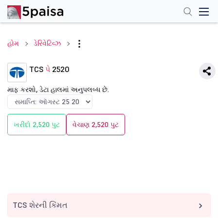
હોમ
ડેરિવેટિવ્ઝ
TCS
પે
2520
માફ કરશો, ડેટા હાલમાં અનુપલબ્ધ છે.
ખરીદો 2,520 પુટ
વેચાણ 2,520 પુટ
TCS શેરની કિંમત