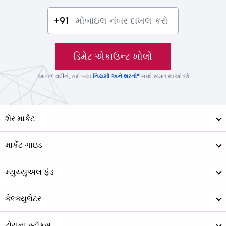
+91
ડિમેટ એકાઉન્ટ ખોલો
આગળ વધીને, તમે બધા
નિયમો અને શરતો*
સાથે સંમત થાઓ છો
શેર માર્કેટ
માર્કેટ ગાઇડ
મ્યુચ્યુઅલ ફંડ
કેલ્ક્યુલેટર
ટોચના સ્ટૉક્સ