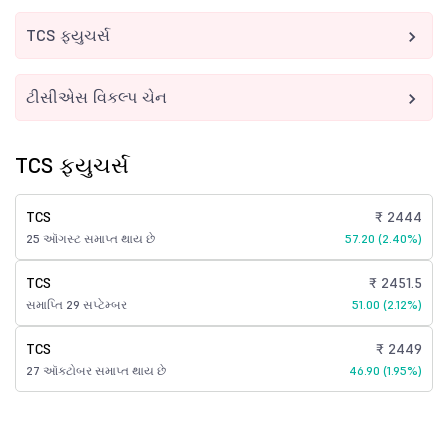
TCS ફ્યુચર્સ
ટીસીએસ વિકલ્પ ચેન
TCS ફ્યુચર્સ
TCS
₹ 2444
25 ઑગસ્ટ સમાપ્ત થાય છે
57.20 (2.40%)
TCS
₹ 2451.5
સમાપ્તિ 29 સપ્ટેમ્બર
51.00 (2.12%)
TCS
₹ 2449
27 ઑક્ટોબર સમાપ્ત થાય છે
46.90 (1.95%)