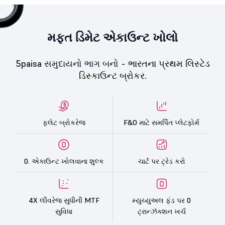
મફત ડિમેટ એકાઉન્ટ ખોલો
5paisa સમુદાયનો ભાગ બનો -
ભારતના પ્રથમ લિસ્ટેડ
ડિસ્કાઉન્ટ બ્રોકર.
ફ્લેટ બ્રોકરેજ
F&O માટે સમર્પિત પ્લેટફોર્મ
0. એકાઉન્ટ ખોલવાના શુલ્ક
ચાર્ટ પર ટ્રેડ કરો
4X લીવરેજ સુધીની MTF
મ્યુચ્યુઅલ ફંડ પર 0
સુવિધા
ટ્રાન્ઝૅક્શન ખર્ચ