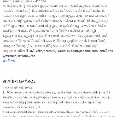
એસ્ટેટ, થાણે, મહારાષ્ટ્ર - 400604
*બ્રોકરેજ ફ્લેટ ફી/અમલમાં મુકવામાં આવેલ ઑર્ડરના આધારે વસૂલવામાં આવશે અને
ટકાવારીના આધારે નહીં. સિક્યોરિટીઝ માર્કેટમાં ઇન્વેસ્ટમેન્ટ માર્કેટ રિસ્કને આધિન છે,
ઇન્વેસ્ટ કરતા પહેલાં તમામ સંબંધિત ડૉક્યૂમેન્ટ કાળજીપૂર્વક વાંચો. IPV અને ક્લાયન્ટની
યોગ્ય ચકાસણી પૂર્ણ થયા પછી ડિજિટલ એકાઉન્ટ ખોલવામાં આવશે. જો શેરનું વેચાણ/
ખરીદી મૂલ્ય ₹10/- અથવા તેનાથી ઓછું હોય, તો પ્રતિ શેર મહત્તમ 25 પૈસા બ્રોકરેજ
એકત્રિત કરી શકાય છે. બ્રોકરેજ સેબી દ્વારા નિર્ધારિત મર્યાદાને વટાવશે નહીં.
મ્યુચ્યુઅલ ફંડ, મ્યુચ્યુઅલ ફંડ-એસઆઇપી એક્સચેન્જ ટ્રેડેડ પ્રૉડક્ટ નથી, અને
સભ્ય માત્ર વિતરક તરીકે કાર્ય કરી રહ્યા છે. વિતરણ પ્રવૃત્તિના સંદર્ભમાં તમામ વિવાદો,
રોકાણકાર નિવારણ ફોરમ અથવા આર્બિટ્રેશન પદ્ધતિની ઍક્સેસ ધરાવશે નહીં.
અનુપાલન અધિકારી:
શ્રી. રવિન્દ્ર કલ્વંકર, ઇમેઇલ: support@5paisa.com, સપોર્ટ ડેસ્ક
હેલ્પલાઇન: 8976689766
સંપર્ક કરો
સાવધાન ઇન્વેસ્ટર
1.
રોકાણકારો માટે સલાહ
2. IPO સબસ્ક્રાઇબ કરતી વખતે ઇન્વેસ્ટર દ્વારા ચેક જારી કરવાની જરૂર નથી. ફક્ત બેંક
એકાઉન્ટ નંબર લખો અને ફાળવણીના કિસ્સામાં ચુકવણી કરવા માટે તમારી બેંકને અધિકૃત
કરવા માટે અરજી ફોર્મમાં સાઇન ઇન કરો. રિફંડની ચિંતા કરશો નહીં કારણ કે પૈસા
ઇન્વેસ્ટરના એકાઉન્ટમાં રહે છે.
3. એક્સચેન્જમાંથી મેસેજ: તમારા એકાઉન્ટમાં અનધિકૃત ટ્રાન્ઝૅક્શનને રોકો -> તમારા