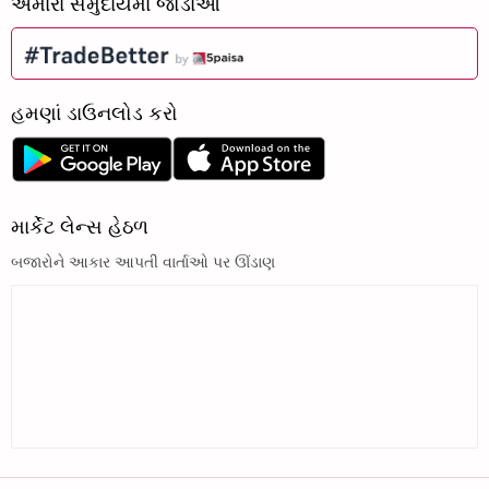
અમારા સમુદાયમાં જોડાઓ
હમણાં ડાઉનલોડ કરો
માર્કેટ લેન્સ હેઠળ
બજારોને આકાર આપતી વાર્તાઓ પર ઊંડાણ