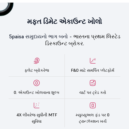
મફત ડિમેટ એકાઉન્ટ ખોલો
5paisa સમુદાયનો ભાગ બનો -
ભારતના પ્રથમ લિસ્ટેડ
ડિસ્કાઉન્ટ બ્રોકર.
ફ્લેટ બ્રોકરેજ
F&O માટે સમર્પિત પ્લેટફોર્મ
0. એકાઉન્ટ ખોલવાના શુલ્ક
ચાર્ટ પર ટ્રેડ કરો
4X લીવરેજ સુધીની MTF
મ્યુચ્યુઅલ ફંડ પર 0
સુવિધા
ટ્રાન્ઝૅક્શન ખર્ચ