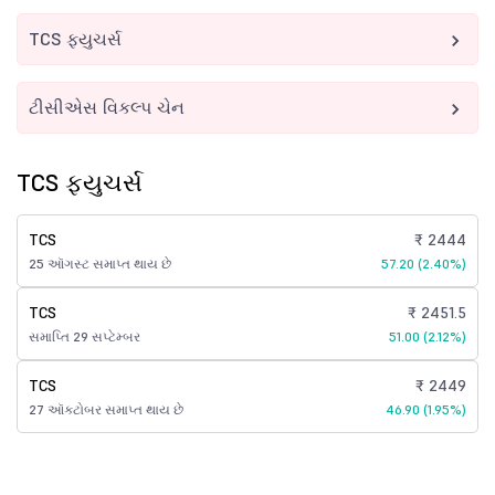
TCS ફ્યુચર્સ
ટીસીએસ વિકલ્પ ચેન
TCS ફ્યુચર્સ
TCS
₹ 2444
25 ઑગસ્ટ સમાપ્ત થાય છે
57.20 (2.40%)
TCS
₹ 2451.5
સમાપ્તિ 29 સપ્ટેમ્બર
51.00 (2.12%)
TCS
₹ 2449
27 ઑક્ટોબર સમાપ્ત થાય છે
46.90 (1.95%)