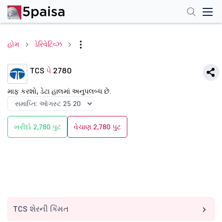
હોમ
ડેરિવેટિવ્ઝ
TCS
પે
2780
માફ કરશો, ડેટા હાલમાં અનુપલબ્ધ છે.
ખરીદો 2,780 પુટ
વેચાણ 2,780 પુટ
TCS શેરની કિંમત