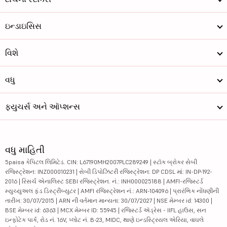
ઇન્ડાઇસિસ
વિશે
વધુ
ફ્યુચર્સ અને ઑપ્શન્સ
વધુ માહિતી
5paisa કેપિટલ લિમિટેડ. CIN: L67190MH2007PLC289249 | સ્ટૉક બ્રોકર સેબી
રજિસ્ટ્રેશન: INZ000010231 | સેબી ડિપોઝિટરી રજિસ્ટ્રેશન: DP CDSL માં: IN-DP-192-
2016 | રિસર્ચ એનાલિસ્ટ SEBI રજિસ્ટ્રેશન. નં.: INH000025188 | AMFI-રજિસ્ટર્ડ
મ્યુચ્યુઅલ ફંડ ડિસ્ટ્રીબ્યુટર | AMFI રજિસ્ટ્રેશન નં.: ARN-104096 | પ્રારંભિક નોંધણીની
તારીખ: 30/07/2015 | ARN ની વર્તમાન માન્યતા: 30/07/2027 | NSE મેમ્બર id: 14300 |
BSE મેમ્બર id: 6363 | MCX મેમ્બર ID: 55945 | રજિસ્ટર્ડ ઍડ્રેસ - IIFL હાઉસ, સન
ઇન્ફોટેક પાર્ક, રોડ નં. 16V, પ્લોટ નં. B-23, MIDC, થાણે ઇન્ડસ્ટ્રિયલ એરિયા, વાઘલે