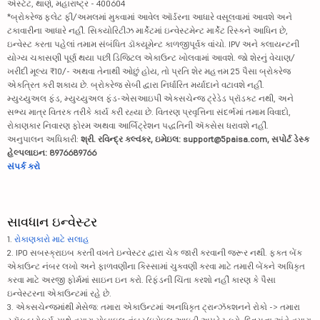
એસ્ટેટ, થાણે, મહારાષ્ટ્ર - 400604
*બ્રોકરેજ ફ્લેટ ફી/અમલમાં મુકવામાં આવેલ ઑર્ડરના આધારે વસૂલવામાં આવશે અને
ટકાવારીના આધારે નહીં. સિક્યોરિટીઝ માર્કેટમાં ઇન્વેસ્ટમેન્ટ માર્કેટ રિસ્કને આધિન છે,
ઇન્વેસ્ટ કરતા પહેલાં તમામ સંબંધિત ડૉક્યૂમેન્ટ કાળજીપૂર્વક વાંચો. IPV અને ક્લાયન્ટની
યોગ્ય ચકાસણી પૂર્ણ થયા પછી ડિજિટલ એકાઉન્ટ ખોલવામાં આવશે. જો શેરનું વેચાણ/
ખરીદી મૂલ્ય ₹10/- અથવા તેનાથી ઓછું હોય, તો પ્રતિ શેર મહત્તમ 25 પૈસા બ્રોકરેજ
એકત્રિત કરી શકાય છે. બ્રોકરેજ સેબી દ્વારા નિર્ધારિત મર્યાદાને વટાવશે નહીં.
મ્યુચ્યુઅલ ફંડ, મ્યુચ્યુઅલ ફંડ-એસઆઇપી એક્સચેન્જ ટ્રેડેડ પ્રૉડક્ટ નથી, અને
સભ્ય માત્ર વિતરક તરીકે કાર્ય કરી રહ્યા છે. વિતરણ પ્રવૃત્તિના સંદર્ભમાં તમામ વિવાદો,
રોકાણકાર નિવારણ ફોરમ અથવા આર્બિટ્રેશન પદ્ધતિની ઍક્સેસ ધરાવશે નહીં.
અનુપાલન અધિકારી:
શ્રી. રવિન્દ્ર કલ્વંકર, ઇમેઇલ: support@5paisa.com, સપોર્ટ ડેસ્ક
હેલ્પલાઇન: 8976689766
સંપર્ક કરો
સાવધાન ઇન્વેસ્ટર
1.
રોકાણકારો માટે સલાહ
2. IPO સબસ્ક્રાઇબ કરતી વખતે ઇન્વેસ્ટર દ્વારા ચેક જારી કરવાની જરૂર નથી. ફક્ત બેંક
એકાઉન્ટ નંબર લખો અને ફાળવણીના કિસ્સામાં ચુકવણી કરવા માટે તમારી બેંકને અધિકૃત
કરવા માટે અરજી ફોર્મમાં સાઇન ઇન કરો. રિફંડની ચિંતા કરશો નહીં કારણ કે પૈસા
ઇન્વેસ્ટરના એકાઉન્ટમાં રહે છે.
3. એક્સચેન્જમાંથી મેસેજ: તમારા એકાઉન્ટમાં અનધિકૃત ટ્રાન્ઝૅક્શનને રોકો -> તમારા