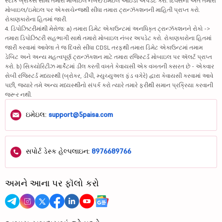
સ્ટૉક બ્રોકર્સ સાથે તમારા મોબાઇલ નંબર/ઇમેઇલ આઇડી અપડેટ કરો. દિવસના અંતે તમારા
મોબાઇલ/ઇમેઇલ પર એક્સચેન્જથી સીધા તમારા ટ્રાન્ઝૅક્શનની માહિતી પ્રાપ્ત કરો.
રોકાણકારોના હિતમાં જારી.
4. ડિપોઝિટરીમાંથી મેસેજ: a) તમારા ડિમેટ એકાઉન્ટમાં અનધિકૃત ટ્રાન્ઝૅક્શનને રોકો ->
તમારા ડિપોઝિટરી સહભાગી સાથે તમારો મોબાઇલ નંબર અપડેટ કરો. રોકાણકારોના હિતમાં
જારી કરવામાં આવેલા તે જ દિવસે સીધા CDSL તરફથી તમારા ડિમેટ એકાઉન્ટમાં તમામ
ડેબિટ અને અન્ય મહત્વપૂર્ણ ટ્રાન્ઝૅક્શન માટે તમારા રજિસ્ટર્ડ મોબાઇલ પર ઍલર્ટ પ્રાપ્ત
કરો. b) સિક્યોરિટીઝ માર્કેટમાં ડીલ કરતી વખતે કેવાયસી એક વખતની કસરત છે - એકવાર
સેબી રજિસ્ટર્ડ મધ્યસ્થી (બ્રોકર, ડીપી, મ્યુચ્યુઅલ ફંડ વગેરે) દ્વારા કેવાયસી કરવામાં આવે
પછી, જ્યારે તમે અન્ય મધ્યસ્થીનો સંપર્ક કરો ત્યારે તમારે ફરીથી સમાન પ્રક્રિયા કરવાની
જરૂર નથી.
ઇમેઇલ:
support@5paisa.com
સપોર્ટ ડેસ્ક હેલ્પલાઇન:
8976689766
અમને આના પર ફૉલો કરો