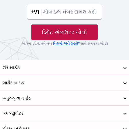
+91
ડિમેટ એકાઉન્ટ ખોલો
આગળ વધીને, તમે બધા
નિયમો અને શરતો*
સાથે સંમત થાઓ છો
શેર માર્કેટ
માર્કેટ ગાઇડ
મ્યુચ્યુઅલ ફંડ
કેલ્ક્યુલેટર
ટોચના સ્ટૉક્સ