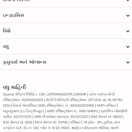
ઇન્ડાઇસિસ
વિશે
વધુ
ફ્યુચર્સ અને ઑપ્શન્સ
વધુ માહિતી
5paisa કેપિટલ લિમિટેડ. CIN: L67190MH2007PLC289249 | સ્ટૉક બ્રોકર સેબી
રજિસ્ટ્રેશન: INZ000010231 | સેબી ડિપોઝિટરી રજિસ્ટ્રેશન: DP CDSL માં: IN-DP-192-
2016 | રિસર્ચ એનાલિસ્ટ SEBI રજિસ્ટ્રેશન. નં.: INH000025188 | AMFI-રજિસ્ટર્ડ
મ્યુચ્યુઅલ ફંડ ડિસ્ટ્રીબ્યુટર | AMFI રજિસ્ટ્રેશન નં.: ARN-104096 | પ્રારંભિક નોંધણીની
તારીખ: 30/07/2015 | ARN ની વર્તમાન માન્યતા: 30/07/2027 | NSE મેમ્બર id: 14300 |
BSE મેમ્બર id: 6363 | MCX મેમ્બર ID: 55945 | રજિસ્ટર્ડ ઍડ્રેસ - IIFL હાઉસ, સન
ઇન્ફોટેક પાર્ક, રોડ નં. 16V, પ્લોટ નં. B-23, MIDC, થાણે ઇન્ડસ્ટ્રિયલ એરિયા, વાઘલે