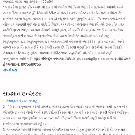
એસ્ટેટ, થાણે, મહારાષ્ટ્ર - 400604
*બ્રોકરેજ ફ્લેટ ફી/અમલમાં મુકવામાં આવેલ ઑર્ડરના આધારે વસૂલવામાં આવશે અને
ટકાવારીના આધારે નહીં. સિક્યોરિટીઝ માર્કેટમાં ઇન્વેસ્ટમેન્ટ માર્કેટ રિસ્કને આધિન છે,
ઇન્વેસ્ટ કરતા પહેલાં તમામ સંબંધિત ડૉક્યૂમેન્ટ કાળજીપૂર્વક વાંચો. IPV અને ક્લાયન્ટની
યોગ્ય ચકાસણી પૂર્ણ થયા પછી ડિજિટલ એકાઉન્ટ ખોલવામાં આવશે. જો શેરનું વેચાણ/
ખરીદી મૂલ્ય ₹10/- અથવા તેનાથી ઓછું હોય, તો પ્રતિ શેર મહત્તમ 25 પૈસા બ્રોકરેજ
એકત્રિત કરી શકાય છે. બ્રોકરેજ સેબી દ્વારા નિર્ધારિત મર્યાદાને વટાવશે નહીં.
મ્યુચ્યુઅલ ફંડ, મ્યુચ્યુઅલ ફંડ-એસઆઇપી એક્સચેન્જ ટ્રેડેડ પ્રૉડક્ટ નથી, અને
સભ્ય માત્ર વિતરક તરીકે કાર્ય કરી રહ્યા છે. વિતરણ પ્રવૃત્તિના સંદર્ભમાં તમામ વિવાદો,
રોકાણકાર નિવારણ ફોરમ અથવા આર્બિટ્રેશન પદ્ધતિની ઍક્સેસ ધરાવશે નહીં.
અનુપાલન અધિકારી:
શ્રી. રવિન્દ્ર કલ્વંકર, ઇમેઇલ: support@5paisa.com, સપોર્ટ ડેસ્ક
હેલ્પલાઇન: 8976689766
સંપર્ક કરો
સાવધાન ઇન્વેસ્ટર
1.
રોકાણકારો માટે સલાહ
2. IPO સબસ્ક્રાઇબ કરતી વખતે ઇન્વેસ્ટર દ્વારા ચેક જારી કરવાની જરૂર નથી. ફક્ત બેંક
એકાઉન્ટ નંબર લખો અને ફાળવણીના કિસ્સામાં ચુકવણી કરવા માટે તમારી બેંકને અધિકૃત
કરવા માટે અરજી ફોર્મમાં સાઇન ઇન કરો. રિફંડની ચિંતા કરશો નહીં કારણ કે પૈસા
ઇન્વેસ્ટરના એકાઉન્ટમાં રહે છે.
3. એક્સચેન્જમાંથી મેસેજ: તમારા એકાઉન્ટમાં અનધિકૃત ટ્રાન્ઝૅક્શનને રોકો -> તમારા