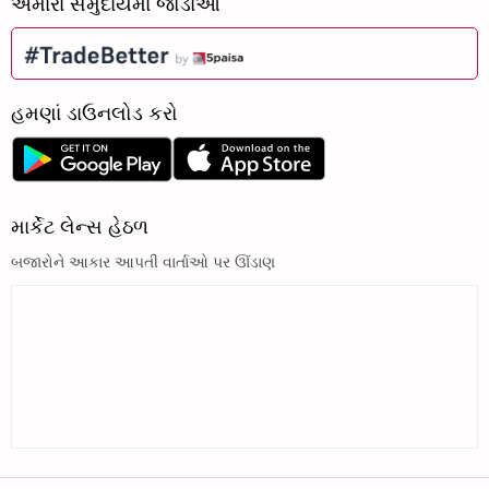
અમારા સમુદાયમાં જોડાઓ
હમણાં ડાઉનલોડ કરો
માર્કેટ લેન્સ હેઠળ
બજારોને આકાર આપતી વાર્તાઓ પર ઊંડાણ