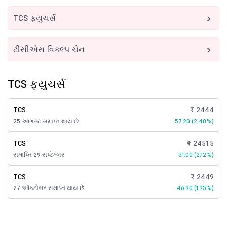
TCS ફ્યુચર્સ
ટીસીએસ વિકલ્પ ચેન
TCS ફ્યુચર્સ
TCS
₹ 2444
25 ઑગસ્ટ સમાપ્ત થાય છે
57.20 (2.40%)
TCS
₹ 2451.5
સમાપ્તિ 29 સપ્ટેમ્બર
51.00 (2.12%)
TCS
₹ 2449
27 ઑક્ટોબર સમાપ્ત થાય છે
46.90 (1.95%)