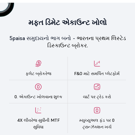
મફત ડિમેટ એકાઉન્ટ ખોલો
5paisa સમુદાયનો ભાગ બનો -
ભારતના પ્રથમ લિસ્ટેડ
ડિસ્કાઉન્ટ બ્રોકર.
ફ્લેટ બ્રોકરેજ
F&O માટે સમર્પિત પ્લેટફોર્મ
0. એકાઉન્ટ ખોલવાના શુલ્ક
ચાર્ટ પર ટ્રેડ કરો
4X લીવરેજ સુધીની MTF
મ્યુચ્યુઅલ ફંડ પર 0
સુવિધા
ટ્રાન્ઝૅક્શન ખર્ચ