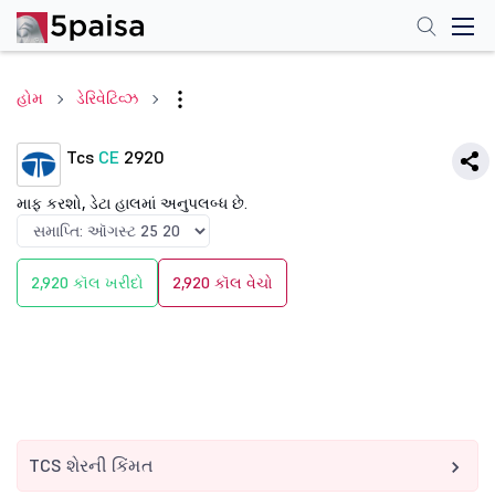
હોમ
ડેરિવેટિવ્ઝ
Tcs
CE
2920
માફ કરશો, ડેટા હાલમાં અનુપલબ્ધ છે.
2,920 કૉલ ખરીદો
2,920 કૉલ વેચો
TCS શેરની કિંમત