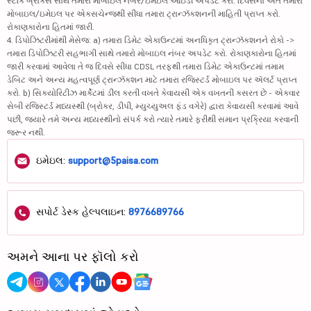
સ્ટૉક બ્રોકર્સ સાથે તમારા મોબાઇલ નંબર/ઇમેઇલ આઇડી અપડેટ કરો. દિવસના અંતે તમારા
મોબાઇલ/ઇમેઇલ પર એક્સચેન્જથી સીધા તમારા ટ્રાન્ઝૅક્શનની માહિતી પ્રાપ્ત કરો.
રોકાણકારોના હિતમાં જારી.
4. ડિપોઝિટરીમાંથી મેસેજ: a) તમારા ડિમેટ એકાઉન્ટમાં અનધિકૃત ટ્રાન્ઝૅક્શનને રોકો ->
તમારા ડિપોઝિટરી સહભાગી સાથે તમારો મોબાઇલ નંબર અપડેટ કરો. રોકાણકારોના હિતમાં
જારી કરવામાં આવેલા તે જ દિવસે સીધા CDSL તરફથી તમારા ડિમેટ એકાઉન્ટમાં તમામ
ડેબિટ અને અન્ય મહત્વપૂર્ણ ટ્રાન્ઝૅક્શન માટે તમારા રજિસ્ટર્ડ મોબાઇલ પર ઍલર્ટ પ્રાપ્ત
કરો. b) સિક્યોરિટીઝ માર્કેટમાં ડીલ કરતી વખતે કેવાયસી એક વખતની કસરત છે - એકવાર
સેબી રજિસ્ટર્ડ મધ્યસ્થી (બ્રોકર, ડીપી, મ્યુચ્યુઅલ ફંડ વગેરે) દ્વારા કેવાયસી કરવામાં આવે
પછી, જ્યારે તમે અન્ય મધ્યસ્થીનો સંપર્ક કરો ત્યારે તમારે ફરીથી સમાન પ્રક્રિયા કરવાની
જરૂર નથી.
ઇમેઇલ:
support@5paisa.com
સપોર્ટ ડેસ્ક હેલ્પલાઇન:
8976689766
અમને આના પર ફૉલો કરો