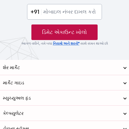
+91
ડિમેટ એકાઉન્ટ ખોલો
આગળ વધીને, તમે બધા
નિયમો અને શરતો*
સાથે સંમત થાઓ છો
શેર માર્કેટ
માર્કેટ ગાઇડ
મ્યુચ્યુઅલ ફંડ
કેલ્ક્યુલેટર
ટોચના સ્ટૉક્સ