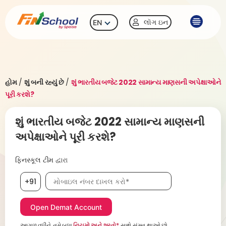
લૉગ ઇન
EN
હોમ
/
શું બની રહ્યું છે
/
શું ભારતીય બજેટ 2022 સામાન્ય માણસની અપેક્ષાઓને
પૂરી કરશે?
શું ભારતીય બજેટ 2022 સામાન્ય માણસની
અપેક્ષાઓને પૂરી કરશે?
ફિનસ્કૂલ ટીમ
દ્વારા
મોબાઇલ નંબર, જરૂરી છે
+91
આગળ વધીને, તમે બધા
નિયમો અને શરતો*
સાથે સંમત થાઓ છો