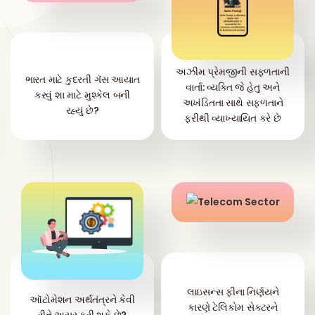
અઝીમ પ્રેમજીની સફળતાની
ભારત માટે કુદરતી ગૅસ આયાત
વાર્તા: વ્યક્તિ જે હેતુ અને
કરવું શા માટે મુશ્કેલ બની
અખંડિતતા સાથે સફળતાને
રહ્યું છે?
ફરીથી વ્યાખ્યાયિત કરે છે
લાઇસન્સ ફીના નિર્ણયને
ઑટોમેશન અર્થતંત્રને કેવી
કારણે ટેલિકોમ સેક્ટરને