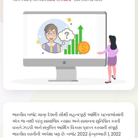
ભારતીય બજેટ માત્ર દેશની સૌથી મહત્વપૂર્ણ આર્થિક ઘટનાઓમાંની
એક જ નથી પરંતુ સામાજિક ન્યાય અને સમાનતા સુનિશ્ચિત કરતી
વખતે ઝડપી અને સંતુલિત આર્થિક વિકાસ પ્રાપ્ત કરવાની સંપૂર્ણ
ભારતીય વસ્તીની અપેક્ષા પણ છે. બજેટ 2022 ફેબ્રુઆરી 1, 2022