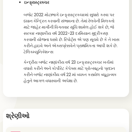
ઇન્ફ્રાસ્ટ્રક્ચર
બજેટ 2022 મોટાભાગે ઇન્ફ્રાસ્ટ્રક્ચરમાં સુધારો કરવા પર
ધ્યાન કેન્દ્રિત કરવાની સંભાવના છે. તેમાં રેલવેની મિલકતો
માટે જાહેર માર્ગોની વિગતવાર સૂચિ શામેલ હોઈ શકે છે, જે
સરકાર નાણાકીય વર્ષ 2022-23 દરમિયાન મુદ્રીકરણ
કરવાની યોજના ધરાવે છે. રિપોર્ટ્સ એ પણ સૂચવે છે કે તે ખાસ
કરીને હાઇવે અને એક્સપ્રેસવેને પ્રાથમિકતા આપી શકે છે.
ટેલિકમ્યુનિકેશન્સ
કેન્દ્રીય બજેટ નાણાંકીય વર્ષ 23 ઇન્ફ્રાસ્ટ્રક્ચર ખર્ચમાં
વધારો કરીને અને કોર્પોરેટ કેપેક્સ માટે પ્રોત્સાહનો પ્રદાન
કરીને બજેટ નાણાંકીય વર્ષ 22 માં વ્યક્ત કરાયેલ વ્યૂહાત્મક
હેતુને આગળ વધારવાની અપેક્ષા છે.
શ્રેણીઓ