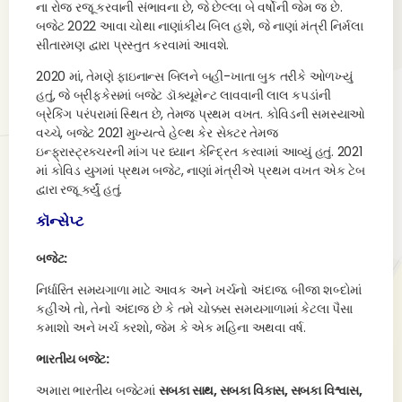
ના રોજ રજૂ કરવાની સંભાવના છે, જે છેલ્લા બે વર્ષોની જેમ જ છે.
બજેટ 2022 આવા ચોથા નાણાંકીય બિલ હશે, જે નાણાં મંત્રી નિર્મલા
સીતારમણ દ્વારા પ્રસ્તુત કરવામાં આવશે.
2020 માં, તેમણે ફાઇનાન્સ બિલને બહી-ખાતા બુક તરીકે ઓળખ્યું
હતું, જે બ્રીફકેસમાં બજેટ ડૉક્યૂમેન્ટ લાવવાની લાલ કપડાંની
બ્રેકિંગ પરંપરામાં સ્થિત છે, તેમજ પ્રથમ વખત. કોવિડની સમસ્યાઓ
વચ્ચે, બજેટ 2021 મુખ્યત્વે હેલ્થ કેર સેક્ટર તેમજ
ઇન્ફ્રાસ્ટ્રક્ચરની માંગ પર ધ્યાન કેન્દ્રિત કરવામાં આવ્યું હતું. 2021
માં કોવિડ યુગમાં પ્રથમ બજેટ, નાણાં મંત્રીએ પ્રથમ વખત એક ટેબ
દ્વારા રજૂ કર્યું હતું.
કૉન્સેપ્ટ
બજેટ:
નિર્ધારિત સમયગાળા માટે આવક અને ખર્ચનો અંદાજ. બીજા શબ્દોમાં
કહીએ તો, તેનો અંદાજ છે કે તમે ચોક્કસ સમયગાળામાં કેટલા પૈસા
કમાશો અને ખર્ચ કરશો, જેમ કે એક મહિના અથવા વર્ષ.
ભારતીય બજેટ:
અમારા ભારતીય બજેટમાં
સબકા સાથ, સબકા વિકાસ, સબકા વિશ્વાસ,