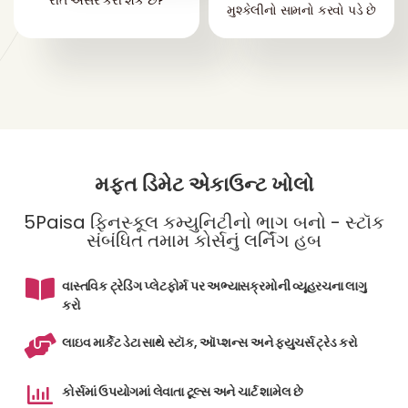
રીતે અસર કરી શકે છે?
મુશ્કેલીનો સામનો કરવો પડે છે
મફત ડિમેટ એકાઉન્ટ ખોલો
5Paisa ફિનસ્કૂલ કમ્યુનિટીનો ભાગ બનો - સ્ટૉક
સંબંધિત તમામ કોર્સનું લર્નિંગ હબ
વાસ્તવિક ટ્રેડિંગ પ્લેટફોર્મ પર અભ્યાસક્રમોની વ્યૂહરચના લાગુ
કરો
લાઇવ માર્કેટ ડેટા સાથે સ્ટૉક, ઑપ્શન્સ અને ફ્યુચર્સ ટ્રેડ કરો
કોર્સમાં ઉપયોગમાં લેવાતા ટૂલ્સ અને ચાર્ટ શામેલ છે