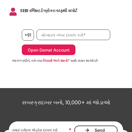
SEBI રજિસ્ટર્ડ બ્રોકર તરફથી સપોર્ટ
મોબાઇલ નંબર, જરૂરી છે
+91
આગળ વધીને, તમે બધા
નિયમો અને શરતો*
સાથે સંમત થાઓ છો
સબસ્ક્રાઇબર બનો, 10,000+ માં જોડાઓ
ઇમેઇલ ઍડ્રેસ આવશ્યક છે
*