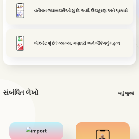
વર્તમાન જવાબદારીઓ શું છે: અર્થ, ઉદાહરણ અને પ્રકારો
બેઝ રેટ શું છે? વ્યાખ્યા, ગણતરી અને બેંકિંગનું મહત્વ
સંબંધિત લેખો
બધું જુઓ