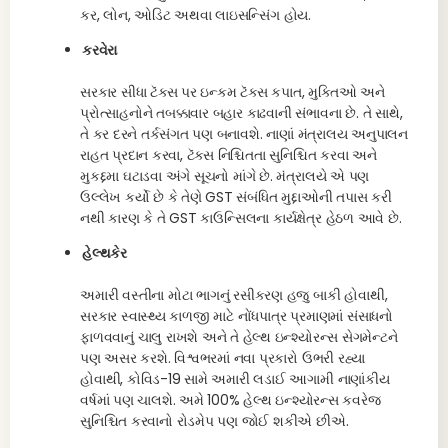
કર, લોન, ઓડિટ અથવા લાઇસન્સિંગ હોય.
કરવેરા
સરકાર સીધા ટૅક્સ પર ઇન્કમ ટૅક્સ કપાત, મુક્તિઓ અને
પ્રોત્સાહનોને તબક્કાવાર બહાર કાઢવાની સંભાવના છે. તે સાથે,
તે કર દરને તર્કસંગત પણ બનાવશે. નાણાં મંત્રાલય અનુપાલન
રાહત પ્રદાન કરવા, ટૅક્સ નિશ્ચિતતા સુનિશ્ચિત કરવા અને
મુકદ્દમા ઘટાડવા અંગે સૂચનો માંગે છે. મંત્રાલયે એ પણ
ઉલ્લેખ કર્યો છે કે તેણે GST સંબંધિત મુદ્દાઓની તપાસ કરી
નથી કારણ કે તે GST કાઉન્સિલના કાર્યક્ષેત્ર હેઠળ આવે છે.
હેલ્થકેર
અમારી વસ્તીના મોટા ભાગનું રસીકરણ હજુ બાકી હોવાથી,
સરકાર સ્વાસ્થ્ય કાળજી માટે નોંધપાત્ર પ્રમાણમાં સંસાધનો
ફાળવવાનું ચાલુ રાખશે અને તે હેલ્થ ઇન્શ્યોરન્સ સેગમેન્ટને
પણ અસર કરશે. વિશ્વભરમાં નવા પ્રકારો ઉભરી રહ્યા
હોવાથી, કોવિડ-19 સામે અમારી લડાઈ આગામી નાણાંકીય
વર્ષમાં પણ ચાલશે. અમે 100% હેલ્થ ઇન્શ્યોરન્સ કવરેજ
સુનિશ્ચિત કરવાનો રોડમેપ પણ જોઈ શકીએ છીએ.