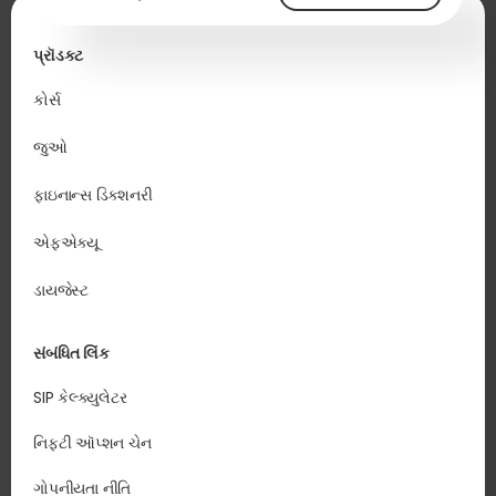
પ્રૉડક્ટ
કોર્સ
જુઓ
ફાઇનાન્સ ડિક્શનરી
એફએક્યૂ
ડાયજેસ્ટ
સંબંધિત લિંક
SIP કેલ્ક્યુલેટર
નિફ્ટી ઑપ્શન ચેન
ગોપનીયતા નીતિ