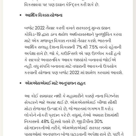
વિકસાવવા પર પણ ધ્યાન કેન્દ્રિત કરી શકે છે.
આર્થિક વિકાસ યોજના
બજેટ 2022 તૈયાર કરતી વખતે સરકારનું મુખ્ય ધ્યાન
કોવિડ-19 દ્વારા ડમ્પ થયેલ અર્થવ્યવસ્થાને પુનર્જીવિત કરવા
માટે એક મજબૂત વિકાસ નકશો તૈયાર કરશે. ભારતની
આર્થિક સલાહ દેશના વિકાસની 7% થી 7.5% વચ્ચે રહેવાની
અપેક્ષા રાખે છે. જો કે, કાઉન્સિલે એ પણ ઉલ્લેખ કર્યો હતો
કે સરકારે અવાસ્તવિક આવક લક્ષ્યાંકો બનાવવાં જોઈએ
નહીં. વધુ સંપત્તિ બનાવવા માટે વધારાની આવકનો ઉપયોગ
કરવાની યોજના પણ બજેટ 2022 માં શામેલ કરવામાં આવશે.
એમએસએમઈ માટે અનુપાલન રાહત
આ કોઈ સમાચાર નથી કે મહામારીને કારણે નાના બિઝનેસ
સેક્ટરને ભારે અસર થઈ છે. એમએસએમઈ બીજા સૌથી
મોટા રોજગાર ઉત્પાદકો છે, જે ભારતમાં લગભગ 11 કરોડ
લોકોને નોકરી પ્રદાન કરે છે. વધુમાં, તેઓ અમારા દેશમાંથી
નિકાસનો 48% હિસ્સો ધરાવે છે. જીડીપીના 30%
યોગદાનકર્તાઓ તરીકે, એમએસએમઈ સરકાર તમામ
પાસાઓમાં અનુપાલન બોજ ઘટાડવાની અપેક્ષા રાખે છે, પછી તે