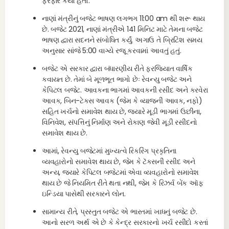
ફેરફાર કર્યો હતો.
નાણાં મંત્રીનું બજેટ ભાષણ લગભગ 11:00 am થી શરૂ થાય
છે. બજેટ 2021, નાણાં મંત્રીએ 141 મિનિટ માટે તેમના બજેટ
ભાષણ દ્વારા સદનને સંબોધિત કર્યું. અગાઉ તે બ્રિટિશ સમય
અનુસાર સાંજે 5:00 વાગ્યે રજૂ કરવામાં આવતું હતું.
બજેટ એ સરકાર દ્વારા બંધારણીય રીતે ફરજિયાત વાર્ષિક
કવાયત છે. તેમાં બે મૂળભૂત ભાગો છેઃ રેવન્યુ બજેટ અને
કેપિટલ બજેટ. આવકના ભાગમાં આવકની રસીદ અને કરવેરા
આવક, બિન-ટેક્સ આવક (જેમ કે વ્યાજની આવક, નફો)
સહિત ખર્ચનો સમાવેશ થાય છે, જ્યારે મૂડી ભાગમાં ઉછીના,
વિનિવેશ, સંપત્તિનું નિર્માણ અને રોકાણ જેવી મૂડી રસીદનો
સમાવેશ થાય છે.
આમાં, રેવન્યુ બજેટમાં મુખ્યત્વે રિકરિંગ પ્રકૃતિના
વ્યવહારોનો સમાવેશ થાય છે, જેમ કે ટૅક્સની રસીદ અને
અન્ય, જ્યારે કેપિટલ બજેટમાં એવા વ્યવહારોનો સમાવેશ
થાય છે જે નિયમિત રીતે થતા નથી, જેમ કે રિઝર્વ બેંક ઑફ
ઇન્ડિયા પાસેથી સરકારને લોન.
સામાન્ય રીતે, પ્રસ્તુત બજેટ એ ભારતમાં ખાધનું બજેટ છે.
આનો સરળ અર્થ એ છે કે કેન્દ્ર સરકારનો ખર્ચ રસીદો કરતાં