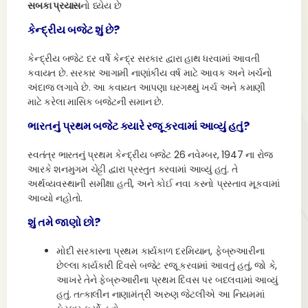
સબકા પ્રયાસ
નો ધ્યેય છે
કેન્દ્રીય બજેટ શું છે?
કેન્દ્રીય બજેટ દર વર્ષે કેન્દ્ર સરકાર દ્વારા હાથ ધરવામાં આવતી
કવાયત છે. સરકાર આગામી નાણાંકીય વર્ષ માટે આવક અને ખર્ચનો
અંદાજ લગાવે છે. આ કવાયત આપણા ઘરગથ્થું ખર્ચ અને કમાણી
માટે કરેલા માસિક બજેટની સમાન છે.
ભારતનું પ્રથમ બજેટ ક્યારે રજૂ કરવામાં આવ્યું હતું?
સ્વતંત્ર ભારતનું પ્રથમ કેન્દ્રીય બજેટ 26 નવેમ્બર, 1947 ના રોજ
આરકે શનમુગમ ચેટ્ટી દ્વારા પ્રસ્તુત કરવામાં આવ્યું હતું. તે
અર્થવ્યવસ્થાની સમીક્ષા હતી, અને કોઈ નવા કરનો પ્રસ્તાવ મૂકવામાં
આવ્યો નહોતો.
શું તમે જાણો છો?
મોદી સરકારના પ્રથમ કાર્યકાળ દરમિયાન, ફેબ્રુઆરીના
છેલ્લા કાર્યકારી દિવસે બજેટ રજૂ કરવામાં આવતું હતું, જો કે,
આખરે તેને ફેબ્રુઆરીના પ્રથમ દિવસ પર બદલવામાં આવ્યું
હતું. તત્કાલીન નાણામંત્રી અરુણ જેટલીએ આ નિયમમાં