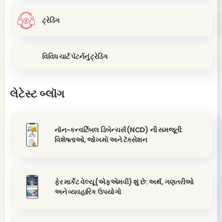
ટ્રેડિંગ
વિવિધ ચાર્ટ પૅટર્નનું ટ્રેડિંગ
લેટેસ્ટ બ્લૉગ
નૉન-કન્વર્ટિબલ ડિબેન્ચર્સ (NCD) ની સમજૂતી:
વિશેષતાઓ, જોખમો અને ટૅક્સેશન
ફેર માર્કેટ વેલ્યૂ (એફએમવી) શું છે: અર્થ, ગણતરીઓ
અને વ્યવહારિક ઉપયોગો