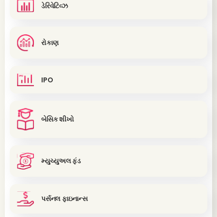
ડેરિવેટિવ્ઝ
રોકાણ
IPO
બેસિક શીખો
મ્યુચ્યુઅલ ફંડ
પર્સનલ ફાઇનાન્સ