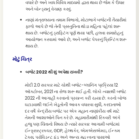
વધારે છે અને ખાધ વિવિધ માધ્યમો દ્વારા થાય છે જેમ કે ઉધાર
અને બોન્ડ્સનું વેચાણ કરવું.
નાણાં મંત્રાલયના તમામ વિભાગો, મોટાભાગે બજેટની તૈયારીમાં
ફાળો આપે છે જે તેની પ્રસ્તુતિના થોડા મહિના પહેલાં શરૂ
થાય છે. બજેટનું ડ્રાફ્ટિંગ પૂર્ણ થયા પછી, હલવા સમારોહનું
આયોજન કરવામાં આવે છે, અને બજેટ પેપરનું પ્રિન્ટિંગ શરૂ
થાય છે.
મોટું ચિત્ર
બજેટ 2022 થી શું અપેક્ષા રાખવી?
મોદી 2.0 સરકાર માટે ચોથી બજેટ-પ્લાનિંગ પ્રક્રિયા 12
ઑક્ટોબર, 2021 ના રોજ શરૂ થઈ હતી. લોકો ત્યારથી બજેટ
2022 ની આગાહી કરવાનો પ્રયત્ન કરી રહ્યા છે. કરનો બોજ
ઘટાડવાથી લઈને ખેડૂતોની આવક વધારવા સુધી, કરદાતાઓ
દર વર્ષે કેન્દ્રીય બજેટ પર એક મહાન નાણાંકીય વર્ષ માટે
તેમની આશાઓને પિન કરે છે. મહામારીમાંથી રિકવરી અંગે
હજુ પણ ચિંતાનો વિષય છે ત્યારે સરકાર આગામી બજેટમાં
ઈન્ફ્રાસ્ટ્રક્ચર, GDP, હેલ્થકેર, એમએસએમઇ, ઈન્કમ
ટેક્સ, પ્રોવિડન્ટ ફંડ અને અન્ય મહત્ત્વના પાસાઓ