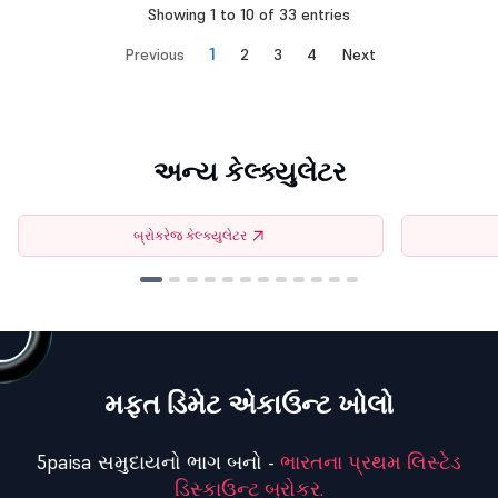
Showing 1 to 10 of 33 entries
1
Previous
2
3
4
Next
અન્ય કેલ્ક્યુલેટર
બ્રોકરેજ કેલ્ક્યુલેટર
મફત ડિમેટ એકાઉન્ટ ખોલો
5paisa સમુદાયનો ભાગ બનો -
ભારતના પ્રથમ લિસ્ટેડ
ડિસ્કાઉન્ટ બ્રોકર.