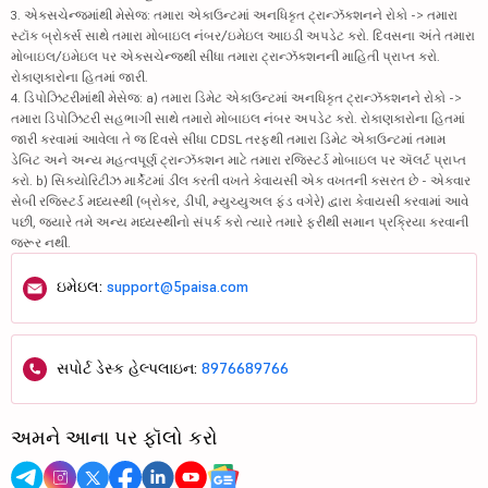
3. એક્સચેન્જમાંથી મેસેજ: તમારા એકાઉન્ટમાં અનધિકૃત ટ્રાન્ઝૅક્શનને રોકો -> તમારા
સ્ટૉક બ્રોકર્સ સાથે તમારા મોબાઇલ નંબર/ઇમેઇલ આઇડી અપડેટ કરો. દિવસના અંતે તમારા
મોબાઇલ/ઇમેઇલ પર એક્સચેન્જથી સીધા તમારા ટ્રાન્ઝૅક્શનની માહિતી પ્રાપ્ત કરો.
રોકાણકારોના હિતમાં જારી.
4. ડિપોઝિટરીમાંથી મેસેજ: a) તમારા ડિમેટ એકાઉન્ટમાં અનધિકૃત ટ્રાન્ઝૅક્શનને રોકો ->
તમારા ડિપોઝિટરી સહભાગી સાથે તમારો મોબાઇલ નંબર અપડેટ કરો. રોકાણકારોના હિતમાં
જારી કરવામાં આવેલા તે જ દિવસે સીધા CDSL તરફથી તમારા ડિમેટ એકાઉન્ટમાં તમામ
ડેબિટ અને અન્ય મહત્વપૂર્ણ ટ્રાન્ઝૅક્શન માટે તમારા રજિસ્ટર્ડ મોબાઇલ પર ઍલર્ટ પ્રાપ્ત
કરો. b) સિક્યોરિટીઝ માર્કેટમાં ડીલ કરતી વખતે કેવાયસી એક વખતની કસરત છે - એકવાર
સેબી રજિસ્ટર્ડ મધ્યસ્થી (બ્રોકર, ડીપી, મ્યુચ્યુઅલ ફંડ વગેરે) દ્વારા કેવાયસી કરવામાં આવે
પછી, જ્યારે તમે અન્ય મધ્યસ્થીનો સંપર્ક કરો ત્યારે તમારે ફરીથી સમાન પ્રક્રિયા કરવાની
જરૂર નથી.
ઇમેઇલ:
support@5paisa.com
સપોર્ટ ડેસ્ક હેલ્પલાઇન:
8976689766
અમને આના પર ફૉલો કરો