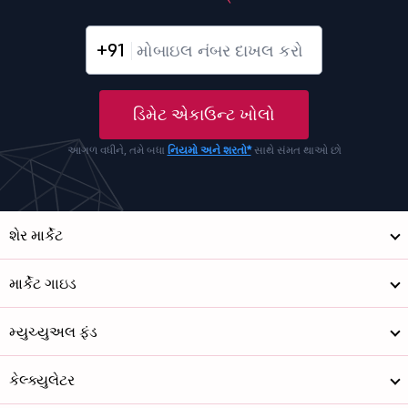
+91
ડિમેટ એકાઉન્ટ ખોલો
આગળ વધીને, તમે બધા
નિયમો અને શરતો*
સાથે સંમત થાઓ છો
શેર માર્કેટ
માર્કેટ ગાઇડ
મ્યુચ્યુઅલ ફંડ
કેલ્ક્યુલેટર