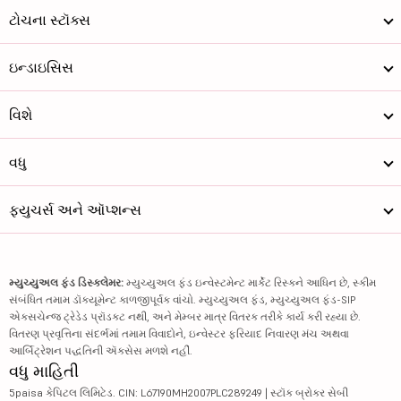
ટોચના સ્ટૉક્સ
ઇન્ડાઇસિસ
વિશે
વધુ
ફ્યુચર્સ અને ઑપ્શન્સ
મ્યુચ્યુઅલ ફંડ ડિસ્ક્લેમર:
મ્યુચ્યુઅલ ફંડ ઇન્વેસ્ટમેન્ટ માર્કેટ રિસ્કને આધિન છે, સ્કીમ
સંબંધિત તમામ ડૉક્યૂમેન્ટ કાળજીપૂર્વક વાંચો. મ્યુચ્યુઅલ ફંડ, મ્યુચ્યુઅલ ફંડ-SIP
એક્સચેન્જ ટ્રેડેડ પ્રૉડક્ટ નથી, અને મેમ્બર માત્ર વિતરક તરીકે કાર્ય કરી રહ્યા છે.
વિતરણ પ્રવૃત્તિના સંદર્ભમાં તમામ વિવાદોને, ઇન્વેસ્ટર ફરિયાદ નિવારણ મંચ અથવા
આર્બિટ્રેશન પદ્ધતિની ઍક્સેસ મળશે નહીં.
વધુ માહિતી
5paisa કેપિટલ લિમિટેડ. CIN: L67190MH2007PLC289249 | સ્ટૉક બ્રોકર સેબી