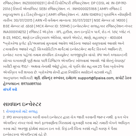
રજિસ્ટ્રેશન: INZ000010231 | સેબી ડિપોઝિટરી રજિસ્ટ્રેશન: DP CDSL માં: IN-DP-192-
2016 | રિસર્ચ એનાલિસ્ટ SEBI રજિસ્ટ્રેશન. નં.: INH000025188 | AMFI-રજિસ્ટર્ડ
મ્યુચ્યુઅલ ફંડ ડિસ્ટ્રીબ્યુટર | AMFI રજિસ્ટ્રેશન નં.: ARN-104096 | પ્રારંભિક નોંધણીની
તારીખ: 30/07/2015 | ARN ની વર્તમાન માન્યતા: 30/07/2027 | NSE મેમ્બર id: 14300 |
BSE મેમ્બર id: 6363 | MCX મેમ્બર ID: 55945 | ઇન્વેસ્ટમેન્ટ સલાહકાર રજિસ્ટ્રેશન નંબર:
INA000014252 | રજિસ્ટર્ડ ઍડ્રેસ - IIFL હાઉસ, સન ઇન્ફોટેક પાર્ક, રોડ નં. 16V, પ્લોટ નં.
B-23, MIDC, થાણે ઇન્ડસ્ટ્રિયલ એરિયા, વાઘલે એસ્ટેટ, થાણે, મહારાષ્ટ્ર - 400604
*બ્રોકરેજ ફ્લેટ ફી/અમલમાં મુકવામાં આવેલ ઑર્ડરના આધારે વસૂલવામાં આવશે અને
ટકાવારીના આધારે નહીં. સિક્યોરિટીઝ માર્કેટમાં ઇન્વેસ્ટમેન્ટ માર્કેટ રિસ્કને આધિન છે,
ઇન્વેસ્ટ કરતા પહેલાં તમામ સંબંધિત ડૉક્યૂમેન્ટ કાળજીપૂર્વક વાંચો. IPV અને ક્લાયન્ટની
યોગ્ય ચકાસણી પૂર્ણ થયા પછી ડિજિટલ એકાઉન્ટ ખોલવામાં આવશે. જો શેરનું વેચાણ/
ખરીદી મૂલ્ય ₹10/- અથવા તેનાથી ઓછું હોય, તો પ્રતિ શેર મહત્તમ 25 પૈસા બ્રોકરેજ
એકત્રિત કરી શકાય છે. બ્રોકરેજ સેબી દ્વારા નિર્ધારિત મર્યાદાને વટાવશે નહીં.
અનુપાલન અધિકારી:
શ્રી. રવિન્દ્ર કલ્વંકર, ઇમેઇલ: support@5paisa.com, સપોર્ટ ડેસ્ક
હેલ્પલાઇન: 8976689766
સંપર્ક કરો
સાવધાન ઇન્વેસ્ટર
1.
રોકાણકારો માટે સલાહ
2. IPO સબસ્ક્રાઇબ કરતી વખતે ઇન્વેસ્ટર દ્વારા ચેક જારી કરવાની જરૂર નથી. ફક્ત બેંક
એકાઉન્ટ નંબર લખો અને ફાળવણીના કિસ્સામાં ચુકવણી કરવા માટે તમારી બેંકને અધિકૃત
કરવા માટે અરજી ફોર્મમાં સાઇન ઇન કરો. રિફંડની ચિંતા કરશો નહીં કારણ કે પૈસા
ઇન્વેસ્ટરના એકાઉન્ટમાં રહે છે.