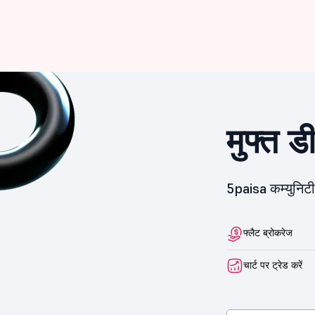
मुफ्त ड
5paisa कम्युनिटी 
फ्लैट ब्रोकरेज
चार्ट पर ट्रेड करें