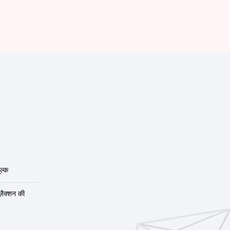
ल्क
ंज़ैक्शन की