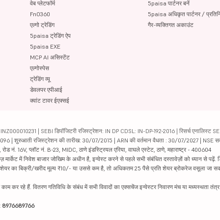
वेब प्लेटफॉर्म
5paisa पार्टनर बनें
FnO360
5paisa अधिकृत पार्टनर / प्रतिन
एल्गो ट्रेडिंग
गैर-व्यक्तिगत अकाउंट
5paisa ट्रेडिंग ऐप
5paisa EXE
MCP AI असिस्टेंट
एल्गोस्पेस
ट्रेडिंग व्यू
डेवलपर एपीआई
क्वांट टावर ईएक्सई
000010231 | SEBI डिपॉजिटरी रजिस्ट्रेशन: IN DP CDSL: IN-DP-192-2016 | रिसर्च एनालिस्ट SEBI 
04096 | शुरुआती रजिस्ट्रेशन की तारीख: 30/07/2015 | ARN की वर्तमान वैधता : 30/07/2027 | NSE स
ड नं. 16V, प्लॉट नं. B-23, MIDC, ठाणे इंडस्ट्रियल एरिया, वाघले एस्टेट, ठाणे, महाराष्ट्र - 400604
ार्केट में निवेश बाजार जोखिम के अधीन है, इन्वेस्ट करने से पहले सभी संबंधित दस्तावेज़ों को ध्यान से पढ़े
र शेयर का बिक्री/खरीद मूल्य ₹10/- या उससे कम है, तो अधिकतम 25 पैसे प्रति शेयर ब्रोकरेज वसूला जा सक
ें काम कर रहे हैं. वितरण गतिविधि के संबंध में सभी विवादों का एक्सचेंज इन्वेस्टर निवारण मंच या मध्यस्थता तंत
इन: 8976689766