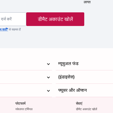
लागत
डीमैट अकाउंट खोलें
 शर्तों*
से सहमत हैं
म्यूचुअल फंड
(इंडाइसेस)
फ्यूचर और ऑप्शन
प्लेटफार्म
सेवाएं
स्केलपर टर्मिनल
डीमैट अकाउंट खोलें