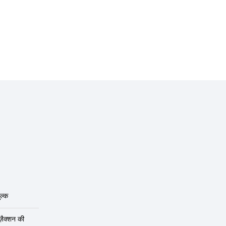
ल्क
ंज़ैक्शन की