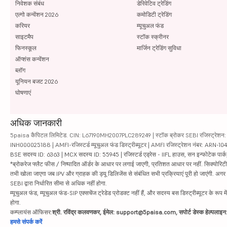
निवेशक संबंध
डेरिवेटिव ट्रेडिंग
एल्गो कन्वेंशन 2026
कमोडिटी ट्रेडिंग
करियर
म्यूचुअल फंड
साइटमैप
स्टॉक स्क्रीनर
फिनस्कूल
मार्जिन ट्रेडिंग सुविधा
ऑप्शंस कन्वेंशन
ब्लॉग
यूनियन बजट 2026
घोषणाएं
अधिक जानकारी
5paisa कैपिटल लिमिटेड. CIN: L67190MH2007PLC289249 | स्टॉक ब्रोकर SEBI रजिस्ट्रेशन: INZ
INH000025188 | AMFI-रजिस्टर्ड म्यूचुअल फंड डिस्ट्रीब्यूटर | AMFI रजिस्ट्रेशन नंबर: ARN-1
BSE सदस्य ID: 6363 | MCX सदस्य ID: 55945 | रजिस्टर्ड एड्रेस - IIFL हाउस, सन इन्फोटेक पार्क, रो
*ब्रोकरेज फ्लैट फीस / निष्पादित ऑर्डर के आधार पर लगाई जाएगी, प्रतिशत आधार पर नहीं. सिक्योरिटीज़ म
तभी खोला जाएगा जब IPV और ग्राहक की ड्यू डिलिजेंस से संबंधित सभी प्रक्रियाएं पूरी हो जाएंगी. अग
SEBI द्वारा निर्धारित सीमा से अधिक नहीं होगा.
म्यूचुअल फंड, म्यूचुअल फंड-SIP एक्सचेंज ट्रेडेड प्रोडक्ट नहीं हैं, और सदस्य बस डिस्ट्रीब्यूटर के रूप म
होगा.
कम्प्लायंस ऑफिसर:
श्री. रविंद्र कलवणकर, ईमेल: support@5paisa.com, सपोर्ट डेस्क हेल्पला
हमसे संपर्क करें