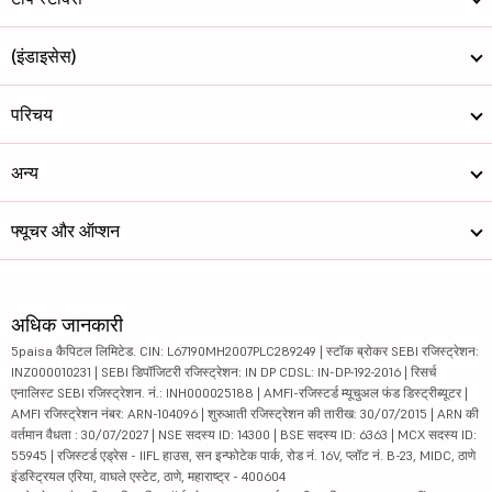
(इंडाइसेस)
परिचय
अन्य
फ्यूचर और ऑप्शन
अधिक जानकारी
5paisa कैपिटल लिमिटेड. CIN: L67190MH2007PLC289249 | स्टॉक ब्रोकर SEBI रजिस्ट्रेशन:
INZ000010231 | SEBI डिपॉजिटरी रजिस्ट्रेशन: IN DP CDSL: IN-DP-192-2016 | रिसर्च
एनालिस्ट SEBI रजिस्ट्रेशन. नं.: INH000025188 | AMFI-रजिस्टर्ड म्यूचुअल फंड डिस्ट्रीब्यूटर |
AMFI रजिस्ट्रेशन नंबर: ARN-104096 | शुरुआती रजिस्ट्रेशन की तारीख: 30/07/2015 | ARN की
वर्तमान वैधता : 30/07/2027 | NSE सदस्य ID: 14300 | BSE सदस्य ID: 6363 | MCX सदस्य ID:
55945 | रजिस्टर्ड एड्रेस - IIFL हाउस, सन इन्फोटेक पार्क, रोड नं. 16V, प्लॉट नं. B-23, MIDC, ठाणे
इंडस्ट्रियल एरिया, वाघले एस्टेट, ठाणे, महाराष्ट्र - 400604