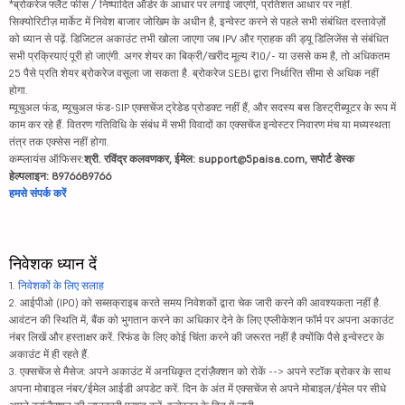
*ब्रोकरेज फ्लैट फीस / निष्पादित ऑर्डर के आधार पर लगाई जाएगी, प्रतिशत आधार पर नहीं.
सिक्योरिटीज़ मार्केट में निवेश बाजार जोखिम के अधीन है, इन्वेस्ट करने से पहले सभी संबंधित दस्तावेज़ों
को ध्यान से पढ़ें. डिजिटल अकाउंट तभी खोला जाएगा जब IPV और ग्राहक की ड्यू डिलिजेंस से संबंधित
सभी प्रक्रियाएं पूरी हो जाएंगी. अगर शेयर का बिक्री/खरीद मूल्य ₹10/- या उससे कम है, तो अधिकतम
25 पैसे प्रति शेयर ब्रोकरेज वसूला जा सकता है. ब्रोकरेज SEBI द्वारा निर्धारित सीमा से अधिक नहीं
होगा.
म्यूचुअल फंड, म्यूचुअल फंड-SIP एक्सचेंज ट्रेडेड प्रोडक्ट नहीं हैं, और सदस्य बस डिस्ट्रीब्यूटर के रूप में
काम कर रहे हैं. वितरण गतिविधि के संबंध में सभी विवादों का एक्सचेंज इन्वेस्टर निवारण मंच या मध्यस्थता
तंत्र तक एक्सेस नहीं होगा.
कम्प्लायंस ऑफिसर:
श्री. रविंद्र कलवणकर, ईमेल: support@5paisa.com, सपोर्ट डेस्क
हेल्पलाइन: 8976689766
हमसे संपर्क करें
निवेशक ध्यान दें
1.
निवेशकों के लिए सलाह
2. आईपीओ (IPO) को सब्सक्राइब करते समय निवेशकों द्वारा चेक जारी करने की आवश्यकता नहीं है.
आवंटन की स्थिति में, बैंक को भुगतान करने का अधिकार देने के लिए एप्लीकेशन फॉर्म पर अपना अकाउंट
नंबर लिखें और हस्ताक्षर करें. रिफंड के लिए कोई चिंता करने की जरूरत नहीं है क्योंकि पैसे इन्वेस्टर के
अकाउंट में ही रहते हैं.
3. एक्सचेंज से मैसेज: अपने अकाउंट में अनधिकृत ट्रांज़ैक्शन को रोकें --> अपने स्टॉक ब्रोकर के साथ
अपना मोबाइल नंबर/ईमेल आईडी अपडेट करें. दिन के अंत में एक्सचेंज से अपने मोबाइल/ईमेल पर सीधे