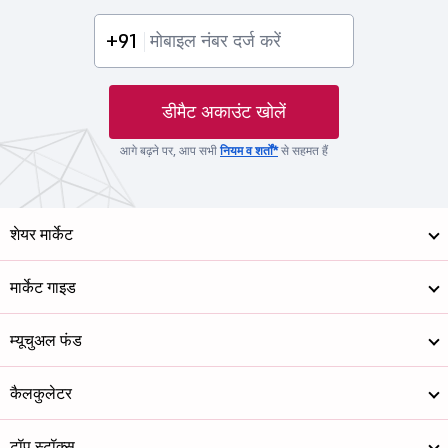
+91
डीमैट अकाउंट खोलें
आगे बढ़ने पर, आप सभी
नियम व शर्तों*
से सहमत हैं
शेयर मार्केट
मार्केट गाइड
म्यूचुअल फंड
कैलकुलेटर
टॉप स्टॉक्स