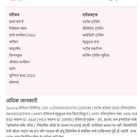
परिचय
प्रोडक्ट्स
हमारे बारे में
स्टॉक ट्रेडिंग
निवेशक संबंध
डेरिवेटिव ट्रेडिंग
एल्गो कन्वेंशन 2026
कमोडिटी ट्रेडिंग
करियर
म्यूचुअल फंड
साइटमैप
स्टॉक स्क्रीनर
फिनस्कूल
मार्जिन ट्रेडिंग सुविधा
ऑप्शंस कन्वेंशन
ब्लॉग
यूनियन बजट 2026
घोषणाएं
अधिक जानकारी
5paisa कैपिटल लिमिटेड. CIN: L67190MH2007PLC289249 | स्टॉक ब्रोकर SEBI रजिस्ट्रेशन: INZ
INH000025188 | AMFI-रजिस्टर्ड म्यूचुअल फंड डिस्ट्रीब्यूटर | AMFI रजिस्ट्रेशन नंबर: ARN-1
BSE सदस्य ID: 6363 | MCX सदस्य ID: 55945 | रजिस्टर्ड एड्रेस - IIFL हाउस, सन इन्फोटेक पार्क, रो
*ब्रोकरेज फ्लैट फीस / निष्पादित ऑर्डर के आधार पर लगाई जाएगी, प्रतिशत आधार पर नहीं. सिक्योरिटीज़ म
तभी खोला जाएगा जब IPV और ग्राहक की ड्यू डिलिजेंस से संबंधित सभी प्रक्रियाएं पूरी हो जाएंगी. अग
SEBI द्वारा निर्धारित सीमा से अधिक नहीं होगा.