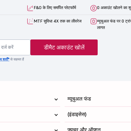
F&O के लिए समर्पित प्लेटफॉर्म
0 अकाउंट खोलने का शु
MTF सुविधा 4X तक का लीवरेज
म्यूचुअल फंड पर 0 ट्रा
लागत
डीमैट अकाउंट खोलें
 शर्तों*
से सहमत हैं
म्यूचुअल फंड
(इंडाइसेस)
फ्यूचर और ऑप्शन