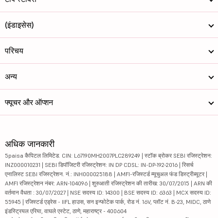
(इंडाइसेस)
परिचय
अन्य
फ्यूचर और ऑप्शन
अधिक जानकारी
5paisa कैपिटल लिमिटेड. CIN: L67190MH2007PLC289249 | स्टॉक ब्रोकर SEBI रजिस्ट्रेशन:
INZ000010231 | SEBI डिपॉजिटरी रजिस्ट्रेशन: IN DP CDSL: IN-DP-192-2016 | रिसर्च
एनालिस्ट SEBI रजिस्ट्रेशन. नं.: INH000025188 | AMFI-रजिस्टर्ड म्यूचुअल फंड डिस्ट्रीब्यूटर |
AMFI रजिस्ट्रेशन नंबर: ARN-104096 | शुरुआती रजिस्ट्रेशन की तारीख: 30/07/2015 | ARN की
वर्तमान वैधता : 30/07/2027 | NSE सदस्य ID: 14300 | BSE सदस्य ID: 6363 | MCX सदस्य ID:
55945 | रजिस्टर्ड एड्रेस - IIFL हाउस, सन इन्फोटेक पार्क, रोड नं. 16V, प्लॉट नं. B-23, MIDC, ठाणे
इंडस्ट्रियल एरिया, वाघले एस्टेट, ठाणे, महाराष्ट्र - 400604