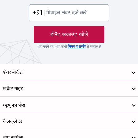
+91
डीमैट अकाउंट खोलें
आगे बढ़ने पर, आप सभी
नियम व शर्तों*
से सहमत हैं
शेयर मार्केट
मार्केट गाइड
म्यूचुअल फंड
कैलकुलेटर
टॉप स्टॉक्स