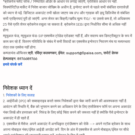
*ब्रोकरेज फ्लैट फीस / निष्पादित ऑर्डर के आधार पर लगाई जाएगी, प्रतिशत आधार पर नहीं.
सिक्योरिटीज़ मार्केट में निवेश बाजार जोखिम के अधीन है, इन्वेस्ट करने से पहले सभी संबंधित दस्तावेज़ों
को ध्यान से पढ़ें. डिजिटल अकाउंट तभी खोला जाएगा जब IPV और ग्राहक की ड्यू डिलिजेंस से संबंधित
सभी प्रक्रियाएं पूरी हो जाएंगी. अगर शेयर का बिक्री/खरीद मूल्य ₹10/- या उससे कम है, तो अधिकतम
25 पैसे प्रति शेयर ब्रोकरेज वसूला जा सकता है. ब्रोकरेज SEBI द्वारा निर्धारित सीमा से अधिक नहीं
होगा.
म्यूचुअल फंड, म्यूचुअल फंड-SIP एक्सचेंज ट्रेडेड प्रोडक्ट नहीं हैं, और सदस्य बस डिस्ट्रीब्यूटर के रूप में
काम कर रहे हैं. वितरण गतिविधि के संबंध में सभी विवादों का एक्सचेंज इन्वेस्टर निवारण मंच या मध्यस्थता
तंत्र तक एक्सेस नहीं होगा.
कम्प्लायंस ऑफिसर:
श्री. रविंद्र कलवणकर, ईमेल: support@5paisa.com, सपोर्ट डेस्क
हेल्पलाइन: 8976689766
हमसे संपर्क करें
निवेशक ध्यान दें
1.
निवेशकों के लिए सलाह
2. आईपीओ (IPO) को सब्सक्राइब करते समय निवेशकों द्वारा चेक जारी करने की आवश्यकता नहीं है.
आवंटन की स्थिति में, बैंक को भुगतान करने का अधिकार देने के लिए एप्लीकेशन फॉर्म पर अपना अकाउंट
नंबर लिखें और हस्ताक्षर करें. रिफंड के लिए कोई चिंता करने की जरूरत नहीं है क्योंकि पैसे इन्वेस्टर के
अकाउंट में ही रहते हैं.
3. एक्सचेंज से मैसेज: अपने अकाउंट में अनधिकृत ट्रांज़ैक्शन को रोकें --> अपने स्टॉक ब्रोकर के साथ
अपना मोबाइल नंबर/ईमेल आईडी अपडेट करें. दिन के अंत में एक्सचेंज से अपने मोबाइल/ईमेल पर सीधे