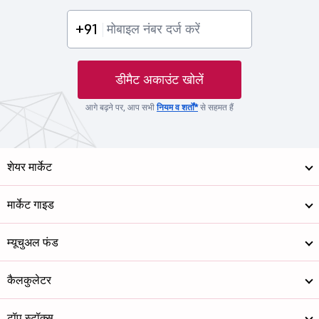
+91
डीमैट अकाउंट खोलें
आगे बढ़ने पर, आप सभी
नियम व शर्तों*
से सहमत हैं
शेयर मार्केट
मार्केट गाइड
म्यूचुअल फंड
कैलकुलेटर
टॉप स्टॉक्स