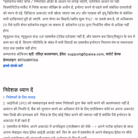
*ब्रोकरेज फ्लैट फीस / निष्पादित ऑर्डर के आधार पर लगाई जाएगी, प्रतिशत आधार पर नहीं.
सिक्योरिटीज़ मार्केट में निवेश बाजार जोखिम के अधीन है, इन्वेस्ट करने से पहले सभी संबंधित दस्तावेज़ों
को ध्यान से पढ़ें. डिजिटल अकाउंट तभी खोला जाएगा जब IPV और ग्राहक की ड्यू डिलिजेंस से संबंधित
सभी प्रक्रियाएं पूरी हो जाएंगी. अगर शेयर का बिक्री/खरीद मूल्य ₹10/- या उससे कम है, तो अधिकतम
25 पैसे प्रति शेयर ब्रोकरेज वसूला जा सकता है. ब्रोकरेज SEBI द्वारा निर्धारित सीमा से अधिक नहीं
होगा.
म्यूचुअल फंड, म्यूचुअल फंड-SIP एक्सचेंज ट्रेडेड प्रोडक्ट नहीं हैं, और सदस्य बस डिस्ट्रीब्यूटर के रूप में
काम कर रहे हैं. वितरण गतिविधि के संबंध में सभी विवादों का एक्सचेंज इन्वेस्टर निवारण मंच या मध्यस्थता
तंत्र तक एक्सेस नहीं होगा.
कम्प्लायंस ऑफिसर:
श्री. रविंद्र कलवणकर, ईमेल: support@5paisa.com, सपोर्ट डेस्क
हेल्पलाइन: 8976689766
हमसे संपर्क करें
निवेशक ध्यान दें
1.
निवेशकों के लिए सलाह
2. आईपीओ (IPO) को सब्सक्राइब करते समय निवेशकों द्वारा चेक जारी करने की आवश्यकता नहीं है.
आवंटन की स्थिति में, बैंक को भुगतान करने का अधिकार देने के लिए एप्लीकेशन फॉर्म पर अपना अकाउंट
नंबर लिखें और हस्ताक्षर करें. रिफंड के लिए कोई चिंता करने की जरूरत नहीं है क्योंकि पैसे इन्वेस्टर के
अकाउंट में ही रहते हैं.
3. एक्सचेंज से मैसेज: अपने अकाउंट में अनधिकृत ट्रांज़ैक्शन को रोकें --> अपने स्टॉक ब्रोकर के साथ
अपना मोबाइल नंबर/ईमेल आईडी अपडेट करें. दिन के अंत में एक्सचेंज से अपने मोबाइल/ईमेल पर सीधे