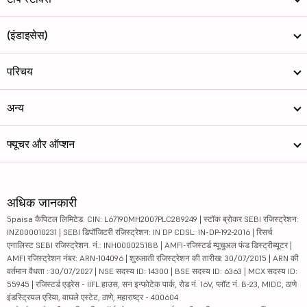
(इंडाइसेस)
परिचय
अन्य
फ्यूचर और ऑप्शन
अधिक जानकारी
5paisa कैपिटल लिमिटेड. CIN: L67190MH2007PLC289249 | स्टॉक ब्रोकर SEBI रजिस्ट्रेशन:
INZ000010231 | SEBI डिपॉजिटरी रजिस्ट्रेशन: IN DP CDSL: IN-DP-192-2016 | रिसर्च
एनालिस्ट SEBI रजिस्ट्रेशन. नं.: INH000025188 | AMFI-रजिस्टर्ड म्यूचुअल फंड डिस्ट्रीब्यूटर |
AMFI रजिस्ट्रेशन नंबर: ARN-104096 | शुरुआती रजिस्ट्रेशन की तारीख: 30/07/2015 | ARN की
वर्तमान वैधता : 30/07/2027 | NSE सदस्य ID: 14300 | BSE सदस्य ID: 6363 | MCX सदस्य ID:
55945 | रजिस्टर्ड एड्रेस - IIFL हाउस, सन इन्फोटेक पार्क, रोड नं. 16V, प्लॉट नं. B-23, MIDC, ठाणे
इंडस्ट्रियल एरिया, वाघले एस्टेट, ठाणे, महाराष्ट्र - 400604