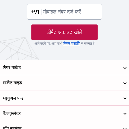
+91
डीमैट अकाउंट खोलें
आगे बढ़ने पर, आप सभी
नियम व शर्तों*
से सहमत हैं
शेयर मार्केट
मार्केट गाइड
म्यूचुअल फंड
कैलकुलेटर
टॉप स्टॉक्स