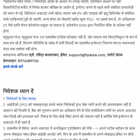
*ब्रोकरेज फ्लैट फीस / निष्पादित ऑर्डर के आधार पर लगाई जाएगी, प्रतिशत आधार पर नहीं.
सिक्योरिटीज़ मार्केट में निवेश बाजार जोखिम के अधीन है, इन्वेस्ट करने से पहले सभी संबंधित दस्तावेज़ों
को ध्यान से पढ़ें. डिजिटल अकाउंट तभी खोला जाएगा जब IPV और ग्राहक की ड्यू डिलिजेंस से संबंधित
सभी प्रक्रियाएं पूरी हो जाएंगी. अगर शेयर का बिक्री/खरीद मूल्य ₹10/- या उससे कम है, तो अधिकतम
25 पैसे प्रति शेयर ब्रोकरेज वसूला जा सकता है. ब्रोकरेज SEBI द्वारा निर्धारित सीमा से अधिक नहीं
होगा.
म्यूचुअल फंड, म्यूचुअल फंड-SIP एक्सचेंज ट्रेडेड प्रोडक्ट नहीं हैं, और सदस्य बस डिस्ट्रीब्यूटर के रूप में
काम कर रहे हैं. वितरण गतिविधि के संबंध में सभी विवादों का एक्सचेंज इन्वेस्टर निवारण मंच या मध्यस्थता
तंत्र तक एक्सेस नहीं होगा.
कम्प्लायंस ऑफिसर:
श्री. रविंद्र कलवणकर, ईमेल: support@5paisa.com, सपोर्ट डेस्क
हेल्पलाइन: 8976689766
हमसे संपर्क करें
निवेशक ध्यान दें
1.
निवेशकों के लिए सलाह
2. आईपीओ (IPO) को सब्सक्राइब करते समय निवेशकों द्वारा चेक जारी करने की आवश्यकता नहीं है.
आवंटन की स्थिति में, बैंक को भुगतान करने का अधिकार देने के लिए एप्लीकेशन फॉर्म पर अपना अकाउंट
नंबर लिखें और हस्ताक्षर करें. रिफंड के लिए कोई चिंता करने की जरूरत नहीं है क्योंकि पैसे इन्वेस्टर के
अकाउंट में ही रहते हैं.
3. एक्सचेंज से मैसेज: अपने अकाउंट में अनधिकृत ट्रांज़ैक्शन को रोकें --> अपने स्टॉक ब्रोकर के साथ
अपना मोबाइल नंबर/ईमेल आईडी अपडेट करें. दिन के अंत में एक्सचेंज से अपने मोबाइल/ईमेल पर सीधे