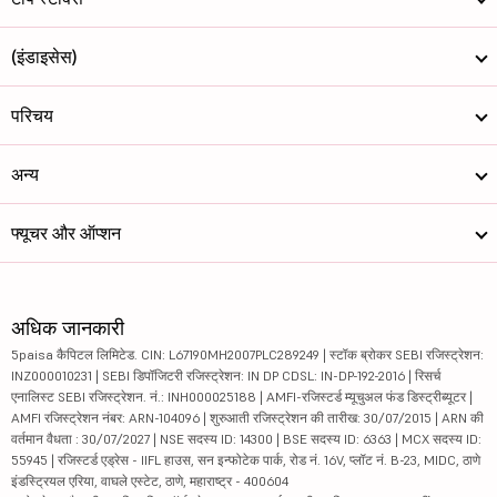
(इंडाइसेस)
परिचय
अन्य
फ्यूचर और ऑप्शन
अधिक जानकारी
5paisa कैपिटल लिमिटेड. CIN: L67190MH2007PLC289249 | स्टॉक ब्रोकर SEBI रजिस्ट्रेशन:
INZ000010231 | SEBI डिपॉजिटरी रजिस्ट्रेशन: IN DP CDSL: IN-DP-192-2016 | रिसर्च
एनालिस्ट SEBI रजिस्ट्रेशन. नं.: INH000025188 | AMFI-रजिस्टर्ड म्यूचुअल फंड डिस्ट्रीब्यूटर |
AMFI रजिस्ट्रेशन नंबर: ARN-104096 | शुरुआती रजिस्ट्रेशन की तारीख: 30/07/2015 | ARN की
वर्तमान वैधता : 30/07/2027 | NSE सदस्य ID: 14300 | BSE सदस्य ID: 6363 | MCX सदस्य ID:
55945 | रजिस्टर्ड एड्रेस - IIFL हाउस, सन इन्फोटेक पार्क, रोड नं. 16V, प्लॉट नं. B-23, MIDC, ठाणे
इंडस्ट्रियल एरिया, वाघले एस्टेट, ठाणे, महाराष्ट्र - 400604