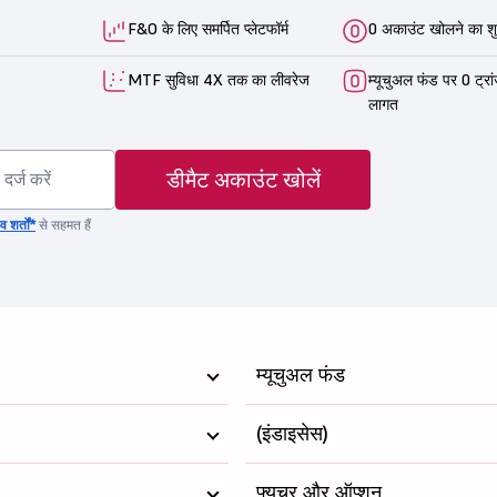
F&O के लिए समर्पित प्लेटफॉर्म
0 अकाउंट खोलने का शु
MTF सुविधा 4X तक का लीवरेज
म्यूचुअल फंड पर 0 ट्रा
लागत
डीमैट अकाउंट खोलें
 शर्तों*
से सहमत हैं
म्यूचुअल फंड
(इंडाइसेस)
फ्यूचर और ऑप्शन