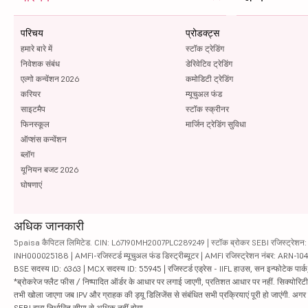
परिचय
प्रोडक्ट्स
हमारे बारे में
स्टॉक ट्रेडिंग
निवेशक संबंध
डेरिवेटिव ट्रेडिंग
एल्गो कन्वेंशन 2026
कमोडिटी ट्रेडिंग
करियर
म्यूचुअल फंड
साइटमैप
स्टॉक स्क्रीनर
फिनस्कूल
मार्जिन ट्रेडिंग सुविधा
ऑप्शंस कन्वेंशन
ब्लॉग
यूनियन बजट 2026
घोषणाएं
अधिक जानकारी
5paisa कैपिटल लिमिटेड. CIN: L67190MH2007PLC289249 | स्टॉक ब्रोकर SEBI रजिस्ट्रेशन: INZ
INH000025188 | AMFI-रजिस्टर्ड म्यूचुअल फंड डिस्ट्रीब्यूटर | AMFI रजिस्ट्रेशन नंबर: ARN-1
BSE सदस्य ID: 6363 | MCX सदस्य ID: 55945 | रजिस्टर्ड एड्रेस - IIFL हाउस, सन इन्फोटेक पार्क, रो
*ब्रोकरेज फ्लैट फीस / निष्पादित ऑर्डर के आधार पर लगाई जाएगी, प्रतिशत आधार पर नहीं. सिक्योरिटीज़ म
तभी खोला जाएगा जब IPV और ग्राहक की ड्यू डिलिजेंस से संबंधित सभी प्रक्रियाएं पूरी हो जाएंगी. अग
SEBI द्वारा निर्धारित सीमा से अधिक नहीं होगा.