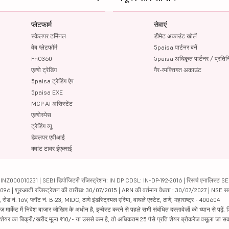
प्लेटफार्म
सेवाएं
स्केलपर टर्मिनल
डीमैट अकाउंट खोलें
वेब प्लेटफॉर्म
5paisa पार्टनर बनें
FnO360
5paisa अधिकृत पार्टनर / प्रतिन
एल्गो ट्रेडिंग
गैर-व्यक्तिगत अकाउंट
5paisa ट्रेडिंग ऐप
5paisa EXE
MCP AI असिस्टेंट
एल्गोस्पेस
ट्रेडिंग व्यू
डेवलपर एपीआई
क्वांट टावर ईएक्सई
000010231 | SEBI डिपॉजिटरी रजिस्ट्रेशन: IN DP CDSL: IN-DP-192-2016 | रिसर्च एनालिस्ट SEBI 
04096 | शुरुआती रजिस्ट्रेशन की तारीख: 30/07/2015 | ARN की वर्तमान वैधता : 30/07/2027 | NSE स
ड नं. 16V, प्लॉट नं. B-23, MIDC, ठाणे इंडस्ट्रियल एरिया, वाघले एस्टेट, ठाणे, महाराष्ट्र - 400604
ार्केट में निवेश बाजार जोखिम के अधीन है, इन्वेस्ट करने से पहले सभी संबंधित दस्तावेज़ों को ध्यान से पढ़े
र शेयर का बिक्री/खरीद मूल्य ₹10/- या उससे कम है, तो अधिकतम 25 पैसे प्रति शेयर ब्रोकरेज वसूला जा सक