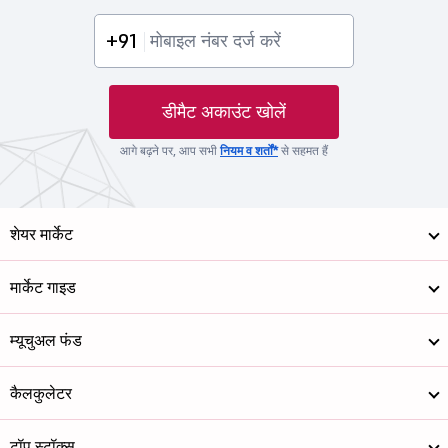
+91
डीमैट अकाउंट खोलें
आगे बढ़ने पर, आप सभी
नियम व शर्तों*
से सहमत हैं
शेयर मार्केट
मार्केट गाइड
म्यूचुअल फंड
कैलकुलेटर
टॉप स्टॉक्स