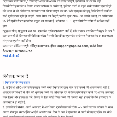
*ब्रोकरेज फ्लैट फीस / निष्पादित ऑर्डर के आधार पर लगाई जाएगी, प्रतिशत आधार पर नहीं.
सिक्योरिटीज़ मार्केट में निवेश बाजार जोखिम के अधीन है, इन्वेस्ट करने से पहले सभी संबंधित दस्तावेज़ों
को ध्यान से पढ़ें. डिजिटल अकाउंट तभी खोला जाएगा जब IPV और ग्राहक की ड्यू डिलिजेंस से संबंधित
सभी प्रक्रियाएं पूरी हो जाएंगी. अगर शेयर का बिक्री/खरीद मूल्य ₹10/- या उससे कम है, तो अधिकतम
25 पैसे प्रति शेयर ब्रोकरेज वसूला जा सकता है. ब्रोकरेज SEBI द्वारा निर्धारित सीमा से अधिक नहीं
होगा.
म्यूचुअल फंड, म्यूचुअल फंड-SIP एक्सचेंज ट्रेडेड प्रोडक्ट नहीं हैं, और सदस्य बस डिस्ट्रीब्यूटर के रूप में
काम कर रहे हैं. वितरण गतिविधि के संबंध में सभी विवादों का एक्सचेंज इन्वेस्टर निवारण मंच या मध्यस्थता
तंत्र तक एक्सेस नहीं होगा.
कम्प्लायंस ऑफिसर:
श्री. रविंद्र कलवणकर, ईमेल: support@5paisa.com, सपोर्ट डेस्क
हेल्पलाइन: 8976689766
हमसे संपर्क करें
निवेशक ध्यान दें
1.
निवेशकों के लिए सलाह
2. आईपीओ (IPO) को सब्सक्राइब करते समय निवेशकों द्वारा चेक जारी करने की आवश्यकता नहीं है.
आवंटन की स्थिति में, बैंक को भुगतान करने का अधिकार देने के लिए एप्लीकेशन फॉर्म पर अपना अकाउंट
नंबर लिखें और हस्ताक्षर करें. रिफंड के लिए कोई चिंता करने की जरूरत नहीं है क्योंकि पैसे इन्वेस्टर के
अकाउंट में ही रहते हैं.
3. एक्सचेंज से मैसेज: अपने अकाउंट में अनधिकृत ट्रांज़ैक्शन को रोकें --> अपने स्टॉक ब्रोकर के साथ
अपना मोबाइल नंबर/ईमेल आईडी अपडेट करें. दिन के अंत में एक्सचेंज से अपने मोबाइल/ईमेल पर सीधे