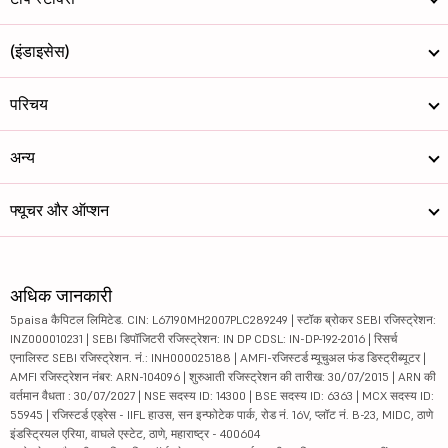
(इंडाइसेस)
परिचय
अन्य
फ्यूचर और ऑप्शन
अधिक जानकारी
5paisa कैपिटल लिमिटेड. CIN: L67190MH2007PLC289249 | स्टॉक ब्रोकर SEBI रजिस्ट्रेशन:
INZ000010231 | SEBI डिपॉजिटरी रजिस्ट्रेशन: IN DP CDSL: IN-DP-192-2016 | रिसर्च
एनालिस्ट SEBI रजिस्ट्रेशन. नं.: INH000025188 | AMFI-रजिस्टर्ड म्यूचुअल फंड डिस्ट्रीब्यूटर |
AMFI रजिस्ट्रेशन नंबर: ARN-104096 | शुरुआती रजिस्ट्रेशन की तारीख: 30/07/2015 | ARN की
वर्तमान वैधता : 30/07/2027 | NSE सदस्य ID: 14300 | BSE सदस्य ID: 6363 | MCX सदस्य ID:
55945 | रजिस्टर्ड एड्रेस - IIFL हाउस, सन इन्फोटेक पार्क, रोड नं. 16V, प्लॉट नं. B-23, MIDC, ठाणे
इंडस्ट्रियल एरिया, वाघले एस्टेट, ठाणे, महाराष्ट्र - 400604