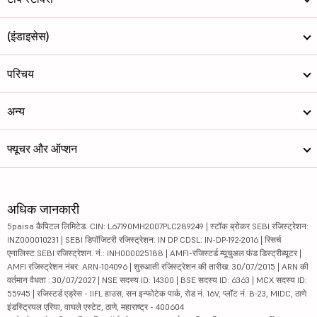
(इंडाइसेस)
परिचय
अन्य
फ्यूचर और ऑप्शन
अधिक जानकारी
5paisa कैपिटल लिमिटेड. CIN: L67190MH2007PLC289249 | स्टॉक ब्रोकर SEBI रजिस्ट्रेशन:
INZ000010231 | SEBI डिपॉजिटरी रजिस्ट्रेशन: IN DP CDSL: IN-DP-192-2016 | रिसर्च
एनालिस्ट SEBI रजिस्ट्रेशन. नं.: INH000025188 | AMFI-रजिस्टर्ड म्यूचुअल फंड डिस्ट्रीब्यूटर |
AMFI रजिस्ट्रेशन नंबर: ARN-104096 | शुरुआती रजिस्ट्रेशन की तारीख: 30/07/2015 | ARN की
वर्तमान वैधता : 30/07/2027 | NSE सदस्य ID: 14300 | BSE सदस्य ID: 6363 | MCX सदस्य ID:
55945 | रजिस्टर्ड एड्रेस - IIFL हाउस, सन इन्फोटेक पार्क, रोड नं. 16V, प्लॉट नं. B-23, MIDC, ठाणे
इंडस्ट्रियल एरिया, वाघले एस्टेट, ठाणे, महाराष्ट्र - 400604