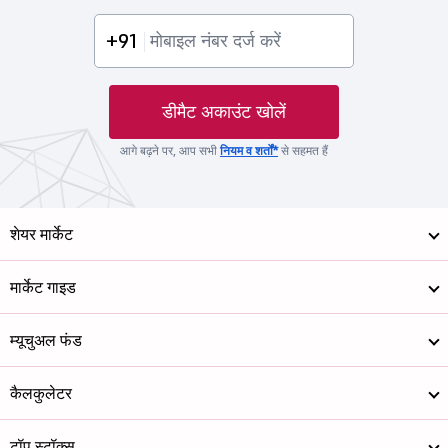
+91
डीमैट अकाउंट खोलें
आगे बढ़ने पर, आप सभी
नियम व शर्तों*
से सहमत हैं
शेयर मार्केट
मार्केट गाइड
म्यूचुअल फंड
कैलकुलेटर
टॉप स्टॉक्स