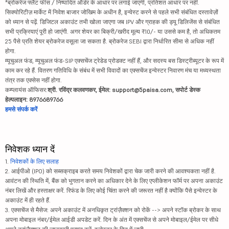
*ब्रोकरेज फ्लैट फीस / निष्पादित ऑर्डर के आधार पर लगाई जाएगी, प्रतिशत आधार पर नहीं.
सिक्योरिटीज़ मार्केट में निवेश बाजार जोखिम के अधीन है, इन्वेस्ट करने से पहले सभी संबंधित दस्तावेज़ों
को ध्यान से पढ़ें. डिजिटल अकाउंट तभी खोला जाएगा जब IPV और ग्राहक की ड्यू डिलिजेंस से संबंधित
सभी प्रक्रियाएं पूरी हो जाएंगी. अगर शेयर का बिक्री/खरीद मूल्य ₹10/- या उससे कम है, तो अधिकतम
25 पैसे प्रति शेयर ब्रोकरेज वसूला जा सकता है. ब्रोकरेज SEBI द्वारा निर्धारित सीमा से अधिक नहीं
होगा.
म्यूचुअल फंड, म्यूचुअल फंड-SIP एक्सचेंज ट्रेडेड प्रोडक्ट नहीं हैं, और सदस्य बस डिस्ट्रीब्यूटर के रूप में
काम कर रहे हैं. वितरण गतिविधि के संबंध में सभी विवादों का एक्सचेंज इन्वेस्टर निवारण मंच या मध्यस्थता
तंत्र तक एक्सेस नहीं होगा.
कम्प्लायंस ऑफिसर:
श्री. रविंद्र कलवणकर, ईमेल: support@5paisa.com, सपोर्ट डेस्क
हेल्पलाइन: 8976689766
हमसे संपर्क करें
निवेशक ध्यान दें
1.
निवेशकों के लिए सलाह
2. आईपीओ (IPO) को सब्सक्राइब करते समय निवेशकों द्वारा चेक जारी करने की आवश्यकता नहीं है.
आवंटन की स्थिति में, बैंक को भुगतान करने का अधिकार देने के लिए एप्लीकेशन फॉर्म पर अपना अकाउंट
नंबर लिखें और हस्ताक्षर करें. रिफंड के लिए कोई चिंता करने की जरूरत नहीं है क्योंकि पैसे इन्वेस्टर के
अकाउंट में ही रहते हैं.
3. एक्सचेंज से मैसेज: अपने अकाउंट में अनधिकृत ट्रांज़ैक्शन को रोकें --> अपने स्टॉक ब्रोकर के साथ
अपना मोबाइल नंबर/ईमेल आईडी अपडेट करें. दिन के अंत में एक्सचेंज से अपने मोबाइल/ईमेल पर सीधे