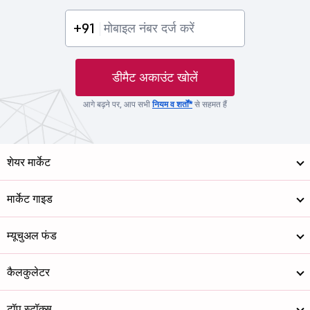
+91
डीमैट अकाउंट खोलें
आगे बढ़ने पर, आप सभी
नियम व शर्तों*
से सहमत हैं
शेयर मार्केट
मार्केट गाइड
म्यूचुअल फंड
कैलकुलेटर
टॉप स्टॉक्स