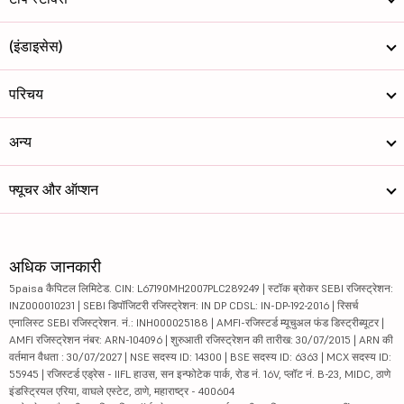
(इंडाइसेस)
परिचय
अन्य
फ्यूचर और ऑप्शन
अधिक जानकारी
5paisa कैपिटल लिमिटेड. CIN: L67190MH2007PLC289249 | स्टॉक ब्रोकर SEBI रजिस्ट्रेशन:
INZ000010231 | SEBI डिपॉजिटरी रजिस्ट्रेशन: IN DP CDSL: IN-DP-192-2016 | रिसर्च
एनालिस्ट SEBI रजिस्ट्रेशन. नं.: INH000025188 | AMFI-रजिस्टर्ड म्यूचुअल फंड डिस्ट्रीब्यूटर |
AMFI रजिस्ट्रेशन नंबर: ARN-104096 | शुरुआती रजिस्ट्रेशन की तारीख: 30/07/2015 | ARN की
वर्तमान वैधता : 30/07/2027 | NSE सदस्य ID: 14300 | BSE सदस्य ID: 6363 | MCX सदस्य ID:
55945 | रजिस्टर्ड एड्रेस - IIFL हाउस, सन इन्फोटेक पार्क, रोड नं. 16V, प्लॉट नं. B-23, MIDC, ठाणे
इंडस्ट्रियल एरिया, वाघले एस्टेट, ठाणे, महाराष्ट्र - 400604