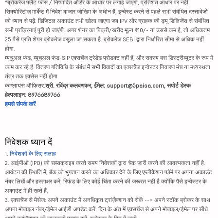
*ब्रोकरेज फ्लैट फीस / निष्पादित ऑर्डर के आधार पर लगाई जाएगी, प्रतिशत आधार पर नहीं.
सिक्योरिटीज़ मार्केट में निवेश बाजार जोखिम के अधीन है, इन्वेस्ट करने से पहले सभी संबंधित दस्तावेज़ों
को ध्यान से पढ़ें. डिजिटल अकाउंट तभी खोला जाएगा जब IPV और ग्राहक की ड्यू डिलिजेंस से संबंधित
सभी प्रक्रियाएं पूरी हो जाएंगी. अगर शेयर का बिक्री/खरीद मूल्य ₹10/- या उससे कम है, तो अधिकतम
25 पैसे प्रति शेयर ब्रोकरेज वसूला जा सकता है. ब्रोकरेज SEBI द्वारा निर्धारित सीमा से अधिक नहीं
होगा.
म्यूचुअल फंड, म्यूचुअल फंड-SIP एक्सचेंज ट्रेडेड प्रोडक्ट नहीं हैं, और सदस्य बस डिस्ट्रीब्यूटर के रूप में
काम कर रहे हैं. वितरण गतिविधि के संबंध में सभी विवादों का एक्सचेंज इन्वेस्टर निवारण मंच या मध्यस्थता
तंत्र तक एक्सेस नहीं होगा.
कम्प्लायंस ऑफिसर:
श्री. रविंद्र कलवणकर, ईमेल: support@5paisa.com, सपोर्ट डेस्क
हेल्पलाइन: 8976689766
हमसे संपर्क करें
निवेशक ध्यान दें
1.
निवेशकों के लिए सलाह
2. आईपीओ (IPO) को सब्सक्राइब करते समय निवेशकों द्वारा चेक जारी करने की आवश्यकता नहीं है.
आवंटन की स्थिति में, बैंक को भुगतान करने का अधिकार देने के लिए एप्लीकेशन फॉर्म पर अपना अकाउंट
नंबर लिखें और हस्ताक्षर करें. रिफंड के लिए कोई चिंता करने की जरूरत नहीं है क्योंकि पैसे इन्वेस्टर के
अकाउंट में ही रहते हैं.
3. एक्सचेंज से मैसेज: अपने अकाउंट में अनधिकृत ट्रांज़ैक्शन को रोकें --> अपने स्टॉक ब्रोकर के साथ
अपना मोबाइल नंबर/ईमेल आईडी अपडेट करें. दिन के अंत में एक्सचेंज से अपने मोबाइल/ईमेल पर सीधे