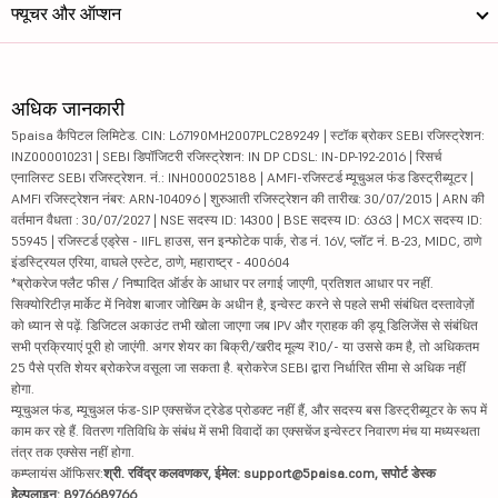
फ्यूचर और ऑप्शन
अधिक जानकारी
5paisa कैपिटल लिमिटेड. CIN: L67190MH2007PLC289249 | स्टॉक ब्रोकर SEBI रजिस्ट्रेशन:
INZ000010231 | SEBI डिपॉजिटरी रजिस्ट्रेशन: IN DP CDSL: IN-DP-192-2016 | रिसर्च
एनालिस्ट SEBI रजिस्ट्रेशन. नं.: INH000025188 | AMFI-रजिस्टर्ड म्यूचुअल फंड डिस्ट्रीब्यूटर |
AMFI रजिस्ट्रेशन नंबर: ARN-104096 | शुरुआती रजिस्ट्रेशन की तारीख: 30/07/2015 | ARN की
वर्तमान वैधता : 30/07/2027 | NSE सदस्य ID: 14300 | BSE सदस्य ID: 6363 | MCX सदस्य ID:
55945 | रजिस्टर्ड एड्रेस - IIFL हाउस, सन इन्फोटेक पार्क, रोड नं. 16V, प्लॉट नं. B-23, MIDC, ठाणे
इंडस्ट्रियल एरिया, वाघले एस्टेट, ठाणे, महाराष्ट्र - 400604
*ब्रोकरेज फ्लैट फीस / निष्पादित ऑर्डर के आधार पर लगाई जाएगी, प्रतिशत आधार पर नहीं.
सिक्योरिटीज़ मार्केट में निवेश बाजार जोखिम के अधीन है, इन्वेस्ट करने से पहले सभी संबंधित दस्तावेज़ों
को ध्यान से पढ़ें. डिजिटल अकाउंट तभी खोला जाएगा जब IPV और ग्राहक की ड्यू डिलिजेंस से संबंधित
सभी प्रक्रियाएं पूरी हो जाएंगी. अगर शेयर का बिक्री/खरीद मूल्य ₹10/- या उससे कम है, तो अधिकतम
25 पैसे प्रति शेयर ब्रोकरेज वसूला जा सकता है. ब्रोकरेज SEBI द्वारा निर्धारित सीमा से अधिक नहीं
होगा.
म्यूचुअल फंड, म्यूचुअल फंड-SIP एक्सचेंज ट्रेडेड प्रोडक्ट नहीं हैं, और सदस्य बस डिस्ट्रीब्यूटर के रूप में
काम कर रहे हैं. वितरण गतिविधि के संबंध में सभी विवादों का एक्सचेंज इन्वेस्टर निवारण मंच या मध्यस्थता
तंत्र तक एक्सेस नहीं होगा.
कम्प्लायंस ऑफिसर:
श्री. रविंद्र कलवणकर, ईमेल: support@5paisa.com, सपोर्ट डेस्क
हेल्पलाइन: 8976689766