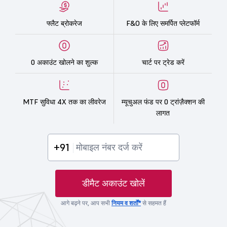
फ्लैट ब्रोकरेज
F&O के लिए समर्पित प्लेटफॉर्म
0 अकाउंट खोलने का शुल्क
चार्ट पर ट्रेड करें
MTF सुविधा 4X तक का लीवरेज
म्यूचुअल फंड पर 0 ट्रांज़ैक्शन की
लागत
+91
डीमैट अकाउंट खोलें
आगे बढ़ने पर, आप सभी
नियम व शर्तों*
से सहमत हैं