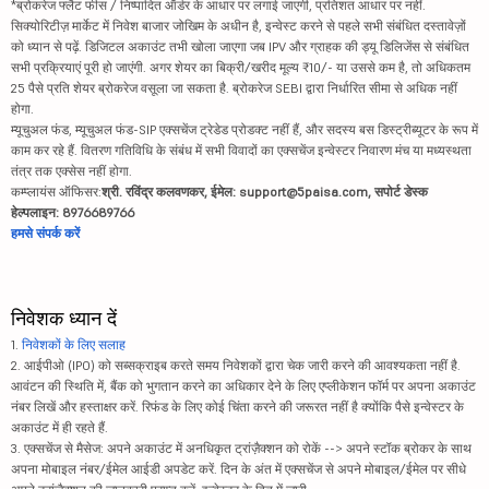
*ब्रोकरेज फ्लैट फीस / निष्पादित ऑर्डर के आधार पर लगाई जाएगी, प्रतिशत आधार पर नहीं.
सिक्योरिटीज़ मार्केट में निवेश बाजार जोखिम के अधीन है, इन्वेस्ट करने से पहले सभी संबंधित दस्तावेज़ों
को ध्यान से पढ़ें. डिजिटल अकाउंट तभी खोला जाएगा जब IPV और ग्राहक की ड्यू डिलिजेंस से संबंधित
सभी प्रक्रियाएं पूरी हो जाएंगी. अगर शेयर का बिक्री/खरीद मूल्य ₹10/- या उससे कम है, तो अधिकतम
25 पैसे प्रति शेयर ब्रोकरेज वसूला जा सकता है. ब्रोकरेज SEBI द्वारा निर्धारित सीमा से अधिक नहीं
होगा.
म्यूचुअल फंड, म्यूचुअल फंड-SIP एक्सचेंज ट्रेडेड प्रोडक्ट नहीं हैं, और सदस्य बस डिस्ट्रीब्यूटर के रूप में
काम कर रहे हैं. वितरण गतिविधि के संबंध में सभी विवादों का एक्सचेंज इन्वेस्टर निवारण मंच या मध्यस्थता
तंत्र तक एक्सेस नहीं होगा.
कम्प्लायंस ऑफिसर:
श्री. रविंद्र कलवणकर, ईमेल: support@5paisa.com, सपोर्ट डेस्क
हेल्पलाइन: 8976689766
हमसे संपर्क करें
निवेशक ध्यान दें
1.
निवेशकों के लिए सलाह
2. आईपीओ (IPO) को सब्सक्राइब करते समय निवेशकों द्वारा चेक जारी करने की आवश्यकता नहीं है.
आवंटन की स्थिति में, बैंक को भुगतान करने का अधिकार देने के लिए एप्लीकेशन फॉर्म पर अपना अकाउंट
नंबर लिखें और हस्ताक्षर करें. रिफंड के लिए कोई चिंता करने की जरूरत नहीं है क्योंकि पैसे इन्वेस्टर के
अकाउंट में ही रहते हैं.
3. एक्सचेंज से मैसेज: अपने अकाउंट में अनधिकृत ट्रांज़ैक्शन को रोकें --> अपने स्टॉक ब्रोकर के साथ
अपना मोबाइल नंबर/ईमेल आईडी अपडेट करें. दिन के अंत में एक्सचेंज से अपने मोबाइल/ईमेल पर सीधे