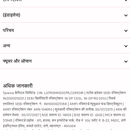
(इंडाइसेस)
परिचय
अन्य
फ्यूचर और ऑप्शन
अधिक जानकारी
5paisa कैपिटल लिमिटेड. CIN: L67190MH2007PLC289249 | स्टॉक ब्रोकर SEBI रजिस्ट्रेशन:
INZ000010231 | SEBI डिपॉजिटरी रजिस्ट्रेशन: IN DP CDSL: IN-DP-192-2016 | रिसर्च
एनालिस्ट SEBI रजिस्ट्रेशन. नं.: INH000025188 | AMFI-रजिस्टर्ड म्यूचुअल फंड डिस्ट्रीब्यूटर |
AMFI रजिस्ट्रेशन नंबर: ARN-104096 | शुरुआती रजिस्ट्रेशन की तारीख: 30/07/2015 | ARN की
वर्तमान वैधता : 30/07/2027 | NSE सदस्य ID: 14300 | BSE सदस्य ID: 6363 | MCX सदस्य ID:
55945 | रजिस्टर्ड एड्रेस - IIFL हाउस, सन इन्फोटेक पार्क, रोड नं. 16V, प्लॉट नं. B-23, MIDC, ठाणे
इंडस्ट्रियल एरिया, वाघले एस्टेट, ठाणे, महाराष्ट्र - 400604