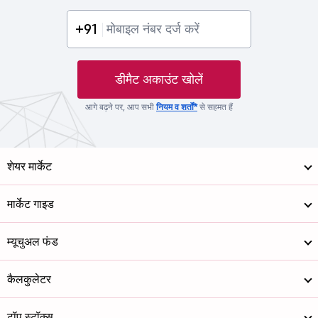
+91
डीमैट अकाउंट खोलें
आगे बढ़ने पर, आप सभी
नियम व शर्तों*
से सहमत हैं
शेयर मार्केट
मार्केट गाइड
म्यूचुअल फंड
कैलकुलेटर
टॉप स्टॉक्स