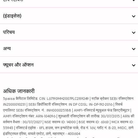
(इंडाइसेस)
परिचय
अन्य
फ्यूचर और ऑप्शन
अधिक जानकारी
5paisa कैपिटल लिमिटेड. CIN: L67190MH2007PLC289249 | स्टॉक ब्रोकर SEBI रजिस्ट्रेशन:
INZ000010231 | SEBI डिपॉजिटरी रजिस्ट्रेशन: IN DP CDSL: IN-DP-192-2016 | रिसर्च
एनालिस्ट SEBI रजिस्ट्रेशन. नं.: INH000025188 | AMFI-रजिस्टर्ड म्यूचुअल फंड डिस्ट्रीब्यूटर |
AMFI रजिस्ट्रेशन नंबर: ARN-104096 | शुरुआती रजिस्ट्रेशन की तारीख: 30/07/2015 | ARN की
वर्तमान वैधता : 30/07/2027 | NSE सदस्य ID: 14300 | BSE सदस्य ID: 6363 | MCX सदस्य ID:
55945 | रजिस्टर्ड एड्रेस - IIFL हाउस, सन इन्फोटेक पार्क, रोड नं. 16V, प्लॉट नं. B-23, MIDC, ठाणे
इंडस्ट्रियल एरिया, वाघले एस्टेट, ठाणे, महाराष्ट्र - 400604