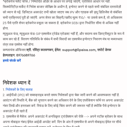
*ब्रोकरेज फ्लैट फीस / निष्पादित ऑर्डर के आधार पर लगाई जाएगी, प्रतिशत आधार पर नहीं.
सिक्योरिटीज़ मार्केट में निवेश बाजार जोखिम के अधीन है, इन्वेस्ट करने से पहले सभी संबंधित दस्तावेज़ों
को ध्यान से पढ़ें. डिजिटल अकाउंट तभी खोला जाएगा जब IPV और ग्राहक की ड्यू डिलिजेंस से संबंधित
सभी प्रक्रियाएं पूरी हो जाएंगी. अगर शेयर का बिक्री/खरीद मूल्य ₹10/- या उससे कम है, तो अधिकतम
25 पैसे प्रति शेयर ब्रोकरेज वसूला जा सकता है. ब्रोकरेज SEBI द्वारा निर्धारित सीमा से अधिक नहीं
होगा.
म्यूचुअल फंड, म्यूचुअल फंड-SIP एक्सचेंज ट्रेडेड प्रोडक्ट नहीं हैं, और सदस्य बस डिस्ट्रीब्यूटर के रूप में
काम कर रहे हैं. वितरण गतिविधि के संबंध में सभी विवादों का एक्सचेंज इन्वेस्टर निवारण मंच या मध्यस्थता
तंत्र तक एक्सेस नहीं होगा.
कम्प्लायंस ऑफिसर:
श्री. रविंद्र कलवणकर, ईमेल: support@5paisa.com, सपोर्ट डेस्क
हेल्पलाइन: 8976689766
हमसे संपर्क करें
निवेशक ध्यान दें
1.
निवेशकों के लिए सलाह
2. आईपीओ (IPO) को सब्सक्राइब करते समय निवेशकों द्वारा चेक जारी करने की आवश्यकता नहीं है.
आवंटन की स्थिति में, बैंक को भुगतान करने का अधिकार देने के लिए एप्लीकेशन फॉर्म पर अपना अकाउंट
नंबर लिखें और हस्ताक्षर करें. रिफंड के लिए कोई चिंता करने की जरूरत नहीं है क्योंकि पैसे इन्वेस्टर के
अकाउंट में ही रहते हैं.
3. एक्सचेंज से मैसेज: अपने अकाउंट में अनधिकृत ट्रांज़ैक्शन को रोकें --> अपने स्टॉक ब्रोकर के साथ
अपना मोबाइल नंबर/ईमेल आईडी अपडेट करें. दिन के अंत में एक्सचेंज से अपने मोबाइल/ईमेल पर सीधे