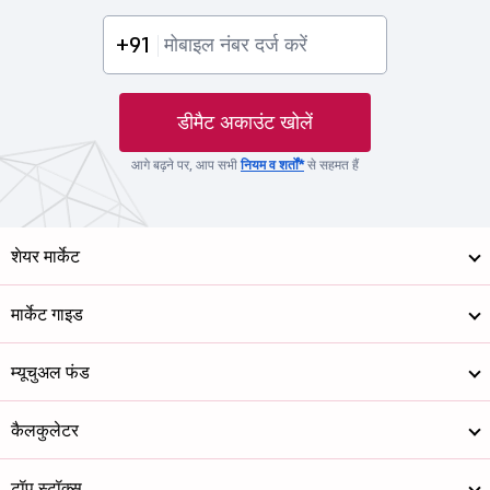
+91
डीमैट अकाउंट खोलें
आगे बढ़ने पर, आप सभी
नियम व शर्तों*
से सहमत हैं
शेयर मार्केट
मार्केट गाइड
म्यूचुअल फंड
कैलकुलेटर
टॉप स्टॉक्स