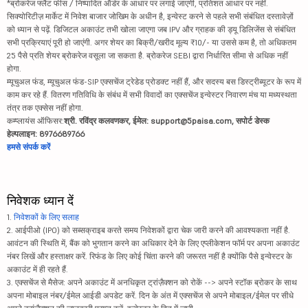
*ब्रोकरेज फ्लैट फीस / निष्पादित ऑर्डर के आधार पर लगाई जाएगी, प्रतिशत आधार पर नहीं.
सिक्योरिटीज़ मार्केट में निवेश बाजार जोखिम के अधीन है, इन्वेस्ट करने से पहले सभी संबंधित दस्तावेज़ों
को ध्यान से पढ़ें. डिजिटल अकाउंट तभी खोला जाएगा जब IPV और ग्राहक की ड्यू डिलिजेंस से संबंधित
सभी प्रक्रियाएं पूरी हो जाएंगी. अगर शेयर का बिक्री/खरीद मूल्य ₹10/- या उससे कम है, तो अधिकतम
25 पैसे प्रति शेयर ब्रोकरेज वसूला जा सकता है. ब्रोकरेज SEBI द्वारा निर्धारित सीमा से अधिक नहीं
होगा.
म्यूचुअल फंड, म्यूचुअल फंड-SIP एक्सचेंज ट्रेडेड प्रोडक्ट नहीं हैं, और सदस्य बस डिस्ट्रीब्यूटर के रूप में
काम कर रहे हैं. वितरण गतिविधि के संबंध में सभी विवादों का एक्सचेंज इन्वेस्टर निवारण मंच या मध्यस्थता
तंत्र तक एक्सेस नहीं होगा.
कम्प्लायंस ऑफिसर:
श्री. रविंद्र कलवणकर, ईमेल: support@5paisa.com, सपोर्ट डेस्क
हेल्पलाइन: 8976689766
हमसे संपर्क करें
निवेशक ध्यान दें
1.
निवेशकों के लिए सलाह
2. आईपीओ (IPO) को सब्सक्राइब करते समय निवेशकों द्वारा चेक जारी करने की आवश्यकता नहीं है.
आवंटन की स्थिति में, बैंक को भुगतान करने का अधिकार देने के लिए एप्लीकेशन फॉर्म पर अपना अकाउंट
नंबर लिखें और हस्ताक्षर करें. रिफंड के लिए कोई चिंता करने की जरूरत नहीं है क्योंकि पैसे इन्वेस्टर के
अकाउंट में ही रहते हैं.
3. एक्सचेंज से मैसेज: अपने अकाउंट में अनधिकृत ट्रांज़ैक्शन को रोकें --> अपने स्टॉक ब्रोकर के साथ
अपना मोबाइल नंबर/ईमेल आईडी अपडेट करें. दिन के अंत में एक्सचेंज से अपने मोबाइल/ईमेल पर सीधे