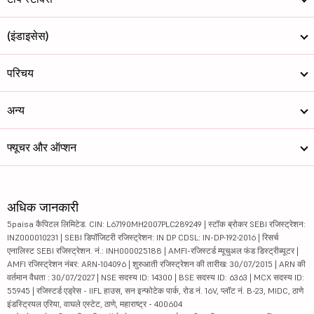
(इंडाइसेस)
परिचय
अन्य
फ्यूचर और ऑप्शन
अधिक जानकारी
5paisa कैपिटल लिमिटेड. CIN: L67190MH2007PLC289249 | स्टॉक ब्रोकर SEBI रजिस्ट्रेशन:
INZ000010231 | SEBI डिपॉजिटरी रजिस्ट्रेशन: IN DP CDSL: IN-DP-192-2016 | रिसर्च
एनालिस्ट SEBI रजिस्ट्रेशन. नं.: INH000025188 | AMFI-रजिस्टर्ड म्यूचुअल फंड डिस्ट्रीब्यूटर |
AMFI रजिस्ट्रेशन नंबर: ARN-104096 | शुरुआती रजिस्ट्रेशन की तारीख: 30/07/2015 | ARN की
वर्तमान वैधता : 30/07/2027 | NSE सदस्य ID: 14300 | BSE सदस्य ID: 6363 | MCX सदस्य ID:
55945 | रजिस्टर्ड एड्रेस - IIFL हाउस, सन इन्फोटेक पार्क, रोड नं. 16V, प्लॉट नं. B-23, MIDC, ठाणे
इंडस्ट्रियल एरिया, वाघले एस्टेट, ठाणे, महाराष्ट्र - 400604