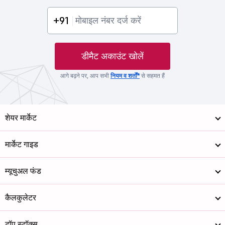
+91
डीमैट अकाउंट खोलें
आगे बढ़ने पर, आप सभी
नियम व शर्तों*
से सहमत हैं
शेयर मार्केट
मार्केट गाइड
म्यूचुअल फंड
कैलकुलेटर
टॉप स्टॉक्स