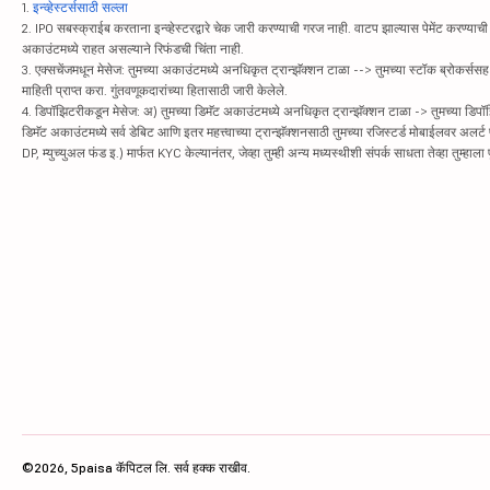
1.
इन्व्हेस्टर्ससाठी सल्ला
2. IPO सबस्क्राईब करताना इन्व्हेस्टरद्वारे चेक जारी करण्याची गरज नाही. वाटप झाल्यास पेमेंट करण्याची 
अकाउंटमध्ये राहत असल्याने रिफंडची चिंता नाही.
3. एक्सचेंजमधून मेसेज: तुमच्या अकाउंटमध्ये अनधिकृत ट्रान्झॅक्शन टाळा --> तुमच्या स्टॉक ब्रोकर्सस
माहिती प्राप्त करा. गुंतवणूकदारांच्या हितासाठी जारी केलेले.
4. डिपॉझिटरीकडून मेसेज: अ) तुमच्या डिमॅट अकाउंटमध्ये अनधिकृत ट्रान्झॅक्शन टाळा -> तुमच्या डिपॉ
डिमॅट अकाउंटमध्ये सर्व डेबिट आणि इतर महत्त्वाच्या ट्रान्झॅक्शनसाठी तुमच्या रजिस्टर्ड मोबाईलवर अलर्
DP, म्युच्युअल फंड इ.) मार्फत KYC केल्यानंतर, जेव्हा तुम्ही अन्य मध्यस्थीशी संपर्क साधता तेव्हा तुम्हा
©2026, 5paisa कॅपिटल लि. सर्व हक्क राखीव.