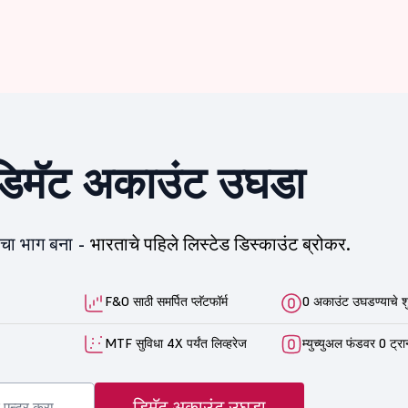
िमॅट अकाउंट उघडा
ीचा भाग बना -
भारताचे पहिले लिस्टेड डिस्काउंट ब्रोकर.
F&O साठी समर्पित प्लॅटफॉर्म
0 अकाउंट उघडण्याचे श
MTF सुविधा 4X पर्यंत लिव्हरेज
म्युच्युअल फंडवर 0 ट्रा
डिमॅट अकाउंट उघडा