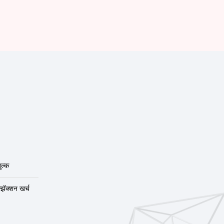
ुल्क
न्झॅक्शन खर्च