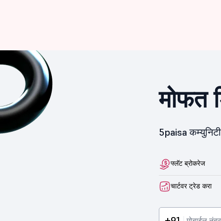
मोफत ड
5paisa कम्युनिट
फ्लॅट ब्रोकरेज
चार्टवर ट्रेड करा
+91