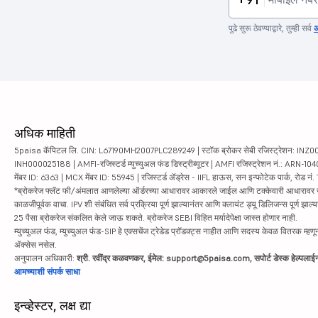
पुढे सुरू ठेवण्याद्वारे, तुम्ही सर्व
अ
अधिक माहिती
5paisa कॅपिटल लि. CIN: L67190MH2007PLC289249 | स्टॉक ब्रोकर सेबी रजिस्ट्रेशन: INZ000010
INH000025188 | AMFI-रजिस्टर्ड म्युच्युअल फंड डिस्ट्रीब्यूटर | AMFI रजिस्ट्रेशन नं.: ARN-1
मेंबर ID: 6363 | MCX मेंबर ID: 55945 | रजिस्टर्ड ॲड्रेस - IIFL हाऊस, सन इन्फोटेक पार्क, रोड नं. 1
*ब्रोकरेज फ्लॅट फी/अंमलात आणलेल्या ऑर्डरच्या आधारावर आकारले जाईल आणि टक्केवारी आधारावर नाही. सिक्यु
काळजीपूर्वक वाचा. IPV शी संबंधित सर्व प्रक्रिया पूर्ण झाल्यानंतर आणि क्लायंट ड्यू डिलिजन्स पूर्ण
25 पैसा ब्रोकरेज संकलित केले जाऊ शकते. ब्रोकरेज SEBI विहित मर्यादेपेक्षा जास्त होणार नाही.
म्युच्युअल फंड, म्युच्युअल फंड-SIP हे एक्सचेंज ट्रेडेड प्रॉडक्ट्स नाहीत आणि सदस्य केवळ वितरक म्हणून 
ॲक्सेस नसेल.
अनुपालन अधिकारी:
श्री. रवींद्र कळवणकर, ईमेल: support@5paisa.com, सपोर्ट डेस्क हेल्पल
आमच्याशी संपर्क साधा
इन्व्हेस्टर, लक्ष द्या