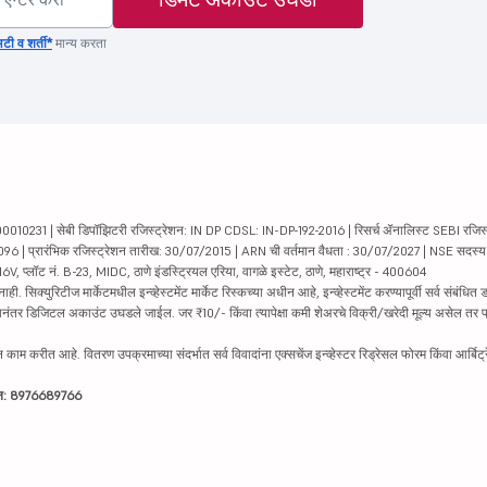
टी व शर्ती*
मान्य करता
231 | सेबी डिपॉझिटरी रजिस्ट्रेशन: IN DP CDSL: IN-DP-192-2016 | रिसर्च ॲनालिस्ट SEBI रजिस्ट्
04096 | प्रारंभिक रजिस्ट्रेशन तारीख: 30/07/2015 | ARN ची वर्तमान वैधता : 30/07/2027 | NSE सदस्
6V, प्लॉट नं. B-23, MIDC, ठाणे इंडस्ट्रियल एरिया, वागळे इस्टेट, ठाणे, महाराष्ट्र - 400604
रिटीज मार्केटमधील इन्व्हेस्टमेंट मार्केट रिस्कच्या अधीन आहे, इन्व्हेस्टमेंट करण्यापूर्वी सर्व संबंधित डॉक
 झाल्यानंतर डिजिटल अकाउंट उघडले जाईल. जर ₹10/- किंवा त्यापेक्षा कमी शेअरचे विक्री/खरेदी मूल्य असेल तर
काम करीत आहे. वितरण उपक्रमाच्या संदर्भात सर्व विवादांना एक्सचेंज इन्व्हेस्टर रिड्रेसल फोरम किंवा आर्बिट्
ाईन: 8976689766