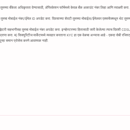
तुमच्या बँकेला अधिकृतता देण्यासाठी, ॲप्लिकेशन फॉर्ममध्ये केवळ बँक अकाउंट नंबर लिहा आणि स्वाक्षरी करा. पैस
ह तुमचा मोबाईल नंबर/ईमेल ID अपडेट करा. दिवसाच्या शेवटी तुमच्या मोबाईल/ईमेलवर एक्सचेंजमधून थेट तुमच्य
झिटरी सहभागीसह तुमचा मोबाईल नंबर अपडेट करा. इन्व्हेस्टरच्या हितासाठी जारी केलेल्या त्याच दिवशी CDSL
ट प्राप्त करा. ब) सिक्युरिटीज मार्केटमध्ये व्यवहार करताना KYC हा एक वेळचा अभ्यास आहे - एकदा सेबी रजिस्टर
ला पुन्हा समान प्रोसेस करणे आवश्यक नाही.