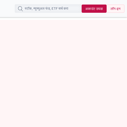
अकाउंट उघडा
लॉग-इन