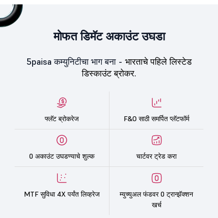
मोफत डिमॅट अकाउंट उघडा
5paisa कम्युनिटीचा भाग बना -
भारताचे पहिले लिस्टेड
डिस्काउंट ब्रोकर.
फ्लॅट ब्रोकरेज
F&O साठी समर्पित प्लॅटफॉर्म
0 अकाउंट उघडण्याचे शुल्क
चार्टवर ट्रेड करा
MTF सुविधा 4X पर्यंत लिव्हरेज
म्युच्युअल फंडवर 0 ट्रान्झॅक्शन
खर्च