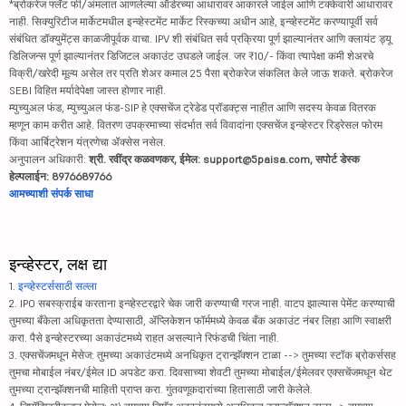
*ब्रोकरेज फ्लॅट फी/अंमलात आणलेल्या ऑर्डरच्या आधारावर आकारले जाईल आणि टक्केवारी आधारावर
नाही. सिक्युरिटीज मार्केटमधील इन्व्हेस्टमेंट मार्केट रिस्कच्या अधीन आहे, इन्व्हेस्टमेंट करण्यापूर्वी सर्व
संबंधित डॉक्युमेंट्स काळजीपूर्वक वाचा. IPV शी संबंधित सर्व प्रक्रिया पूर्ण झाल्यानंतर आणि क्लायंट ड्यू
डिलिजन्स पूर्ण झाल्यानंतर डिजिटल अकाउंट उघडले जाईल. जर ₹10/- किंवा त्यापेक्षा कमी शेअरचे
विक्री/खरेदी मूल्य असेल तर प्रति शेअर कमाल 25 पैसा ब्रोकरेज संकलित केले जाऊ शकते. ब्रोकरेज
SEBI विहित मर्यादेपेक्षा जास्त होणार नाही.
म्युच्युअल फंड, म्युच्युअल फंड-SIP हे एक्सचेंज ट्रेडेड प्रॉडक्ट्स नाहीत आणि सदस्य केवळ वितरक
म्हणून काम करीत आहे. वितरण उपक्रमाच्या संदर्भात सर्व विवादांना एक्सचेंज इन्व्हेस्टर रिड्रेसल फोरम
किंवा आर्बिट्रेशन यंत्रणेचा ॲक्सेस नसेल.
अनुपालन अधिकारी:
श्री. रवींद्र कळवणकर, ईमेल: support@5paisa.com, सपोर्ट डेस्क
हेल्पलाईन: 8976689766
आमच्याशी संपर्क साधा
इन्व्हेस्टर, लक्ष द्या
1.
इन्व्हेस्टर्ससाठी सल्ला
2. IPO सबस्क्राईब करताना इन्व्हेस्टरद्वारे चेक जारी करण्याची गरज नाही. वाटप झाल्यास पेमेंट करण्याची
तुमच्या बँकेला अधिकृतता देण्यासाठी, ॲप्लिकेशन फॉर्ममध्ये केवळ बँक अकाउंट नंबर लिहा आणि स्वाक्षरी
करा. पैसे इन्व्हेस्टरच्या अकाउंटमध्ये राहत असल्याने रिफंडची चिंता नाही.
3. एक्सचेंजमधून मेसेज: तुमच्या अकाउंटमध्ये अनधिकृत ट्रान्झॅक्शन टाळा --> तुमच्या स्टॉक ब्रोकर्ससह
तुमचा मोबाईल नंबर/ईमेल ID अपडेट करा. दिवसाच्या शेवटी तुमच्या मोबाईल/ईमेलवर एक्सचेंजमधून थेट
तुमच्या ट्रान्झॅक्शनची माहिती प्राप्त करा. गुंतवणूकदारांच्या हितासाठी जारी केलेले.