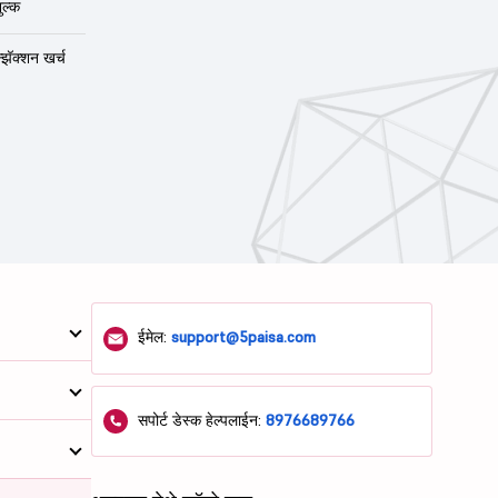
ुल्क
न्झॅक्शन खर्च
ईमेल:
support@5paisa.com
सपोर्ट डेस्क हेल्पलाईन:
8976689766