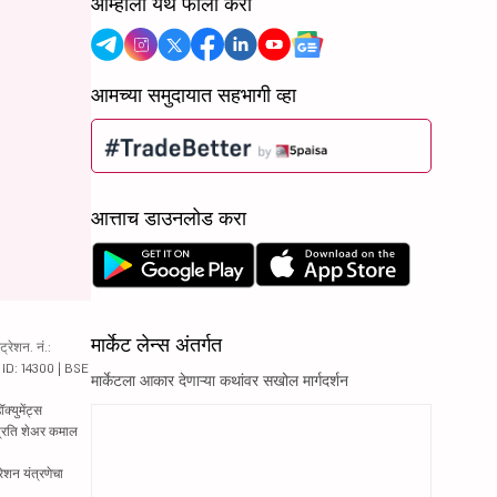
आम्हाला येथे फॉलो करा
आमच्या समुदायात सहभागी व्हा
आत्ताच डाउनलोड करा
मार्केट लेन्स अंतर्गत
रेशन. नं.:
य ID: 14300 | BSE
मार्केटला आकार देणाऱ्या कथांवर सखोल मार्गदर्शन
्युमेंट्स
 प्रति शेअर कमाल
रेशन यंत्रणेचा