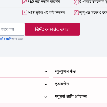
F&O साठी समर्पित प्लॅटफॉर्म
0 अकाउंट उघडण्याचे श
MTF सुविधा 4X पर्यंत लिव्हरेज
म्युच्युअल फंडवर 0 ट्रा
डिमॅट अकाउंट उघडा
टी व शर्ती*
मान्य करता
म्युच्युअल फंड
इंडायसेस
फ्यूचर्स आणि ऑप्शन्स