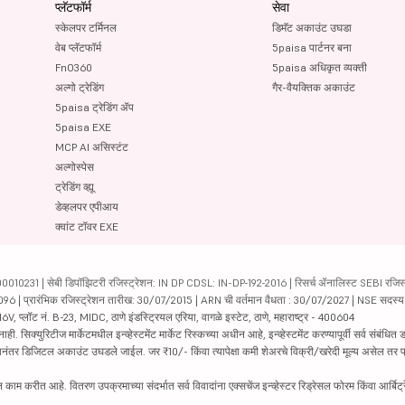
प्लॅटफॉर्म
सेवा
स्केलपर टर्मिनल
डिमॅट अकाउंट उघडा
वेब प्लॅटफॉर्म
5paisa पार्टनर बना
FnO360
5paisa अधिकृत व्यक्ती
अल्गो ट्रेडिंग
गैर-वैयक्तिक अकाउंट
5paisa ट्रेडिंग ॲप
5paisa EXE
MCP AI असिस्टंट
अल्गोस्पेस
ट्रेडिंग व्ह्यू
डेव्हलपर एपीआय
क्वांट टॉवर EXE
231 | सेबी डिपॉझिटरी रजिस्ट्रेशन: IN DP CDSL: IN-DP-192-2016 | रिसर्च ॲनालिस्ट SEBI रजिस्ट्
04096 | प्रारंभिक रजिस्ट्रेशन तारीख: 30/07/2015 | ARN ची वर्तमान वैधता : 30/07/2027 | NSE सदस्
6V, प्लॉट नं. B-23, MIDC, ठाणे इंडस्ट्रियल एरिया, वागळे इस्टेट, ठाणे, महाराष्ट्र - 400604
रिटीज मार्केटमधील इन्व्हेस्टमेंट मार्केट रिस्कच्या अधीन आहे, इन्व्हेस्टमेंट करण्यापूर्वी सर्व संबंधित डॉक
 झाल्यानंतर डिजिटल अकाउंट उघडले जाईल. जर ₹10/- किंवा त्यापेक्षा कमी शेअरचे विक्री/खरेदी मूल्य असेल तर
काम करीत आहे. वितरण उपक्रमाच्या संदर्भात सर्व विवादांना एक्सचेंज इन्व्हेस्टर रिड्रेसल फोरम किंवा आर्बिट्