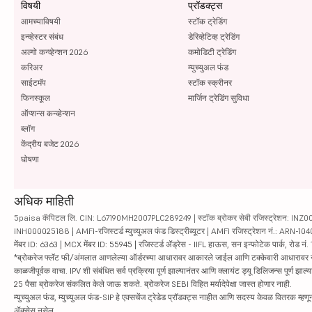
विषयी
प्रॉडक्ट्स
आमच्याविषयी
स्टॉक ट्रेडिंग
इन्व्हेस्टर संबंध
डेरिव्हेटिव्ह ट्रेडिंग
अल्गो कन्व्हेन्शन 2026
कमोडिटी ट्रेडिंग
करिअर
म्युच्युअल फंड
साईटमॅप
स्टॉक स्क्रीनर
फिनस्कूल
मार्जिन ट्रेडिंग सुविधा
ऑप्शन्स कन्व्हेन्शन
ब्लॉग
केंद्रीय बजेट 2026
घोषणा
अधिक माहिती
5paisa कॅपिटल लि. CIN: L67190MH2007PLC289249 | स्टॉक ब्रोकर सेबी रजिस्ट्रेशन: INZ000010
INH000025188 | AMFI-रजिस्टर्ड म्युच्युअल फंड डिस्ट्रीब्यूटर | AMFI रजिस्ट्रेशन नं.: ARN-1
मेंबर ID: 6363 | MCX मेंबर ID: 55945 | रजिस्टर्ड ॲड्रेस - IIFL हाऊस, सन इन्फोटेक पार्क, रोड नं. 1
*ब्रोकरेज फ्लॅट फी/अंमलात आणलेल्या ऑर्डरच्या आधारावर आकारले जाईल आणि टक्केवारी आधारावर नाही. सिक्यु
काळजीपूर्वक वाचा. IPV शी संबंधित सर्व प्रक्रिया पूर्ण झाल्यानंतर आणि क्लायंट ड्यू डिलिजन्स पूर्ण
25 पैसा ब्रोकरेज संकलित केले जाऊ शकते. ब्रोकरेज SEBI विहित मर्यादेपेक्षा जास्त होणार नाही.
म्युच्युअल फंड, म्युच्युअल फंड-SIP हे एक्सचेंज ट्रेडेड प्रॉडक्ट्स नाहीत आणि सदस्य केवळ वितरक म्हणून 
ॲक्सेस नसेल.