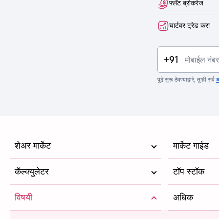
फ्लॅट ब्रोकरेज
चार्टवर ट्रेड करा
+91
पुढे सुरू ठेवण्याद्वारे, तुम्ही सर्व
अ
शेअर मार्केट
मार्केट गाईड
कॅल्क्युलेटर
टॉप स्टॉक
विषयी
अधिक