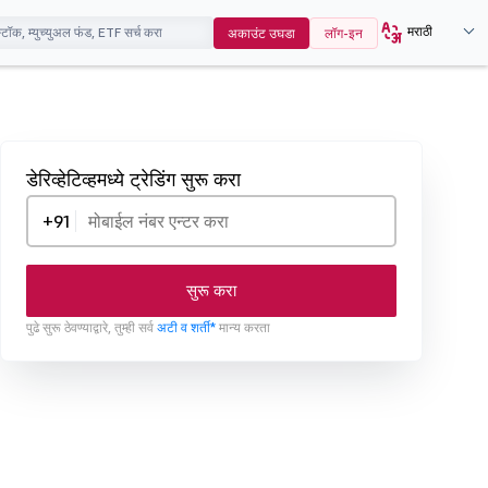
मराठी
अकाउंट उघडा
लॉग-इन
डेरिव्हेटिव्हमध्ये ट्रेडिंग सुरू करा
+91
सुरू करा
पुढे सुरू ठेवण्याद्वारे, तुम्ही सर्व
अटी व शर्ती*
मान्य करता