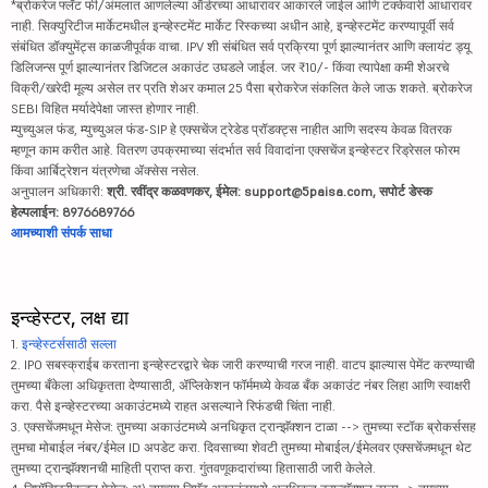
*ब्रोकरेज फ्लॅट फी/अंमलात आणलेल्या ऑर्डरच्या आधारावर आकारले जाईल आणि टक्केवारी आधारावर
नाही. सिक्युरिटीज मार्केटमधील इन्व्हेस्टमेंट मार्केट रिस्कच्या अधीन आहे, इन्व्हेस्टमेंट करण्यापूर्वी सर्व
संबंधित डॉक्युमेंट्स काळजीपूर्वक वाचा. IPV शी संबंधित सर्व प्रक्रिया पूर्ण झाल्यानंतर आणि क्लायंट ड्यू
डिलिजन्स पूर्ण झाल्यानंतर डिजिटल अकाउंट उघडले जाईल. जर ₹10/- किंवा त्यापेक्षा कमी शेअरचे
विक्री/खरेदी मूल्य असेल तर प्रति शेअर कमाल 25 पैसा ब्रोकरेज संकलित केले जाऊ शकते. ब्रोकरेज
SEBI विहित मर्यादेपेक्षा जास्त होणार नाही.
म्युच्युअल फंड, म्युच्युअल फंड-SIP हे एक्सचेंज ट्रेडेड प्रॉडक्ट्स नाहीत आणि सदस्य केवळ वितरक
म्हणून काम करीत आहे. वितरण उपक्रमाच्या संदर्भात सर्व विवादांना एक्सचेंज इन्व्हेस्टर रिड्रेसल फोरम
किंवा आर्बिट्रेशन यंत्रणेचा ॲक्सेस नसेल.
अनुपालन अधिकारी:
श्री. रवींद्र कळवणकर, ईमेल: support@5paisa.com, सपोर्ट डेस्क
हेल्पलाईन: 8976689766
आमच्याशी संपर्क साधा
इन्व्हेस्टर, लक्ष द्या
1.
इन्व्हेस्टर्ससाठी सल्ला
2. IPO सबस्क्राईब करताना इन्व्हेस्टरद्वारे चेक जारी करण्याची गरज नाही. वाटप झाल्यास पेमेंट करण्याची
तुमच्या बँकेला अधिकृतता देण्यासाठी, ॲप्लिकेशन फॉर्ममध्ये केवळ बँक अकाउंट नंबर लिहा आणि स्वाक्षरी
करा. पैसे इन्व्हेस्टरच्या अकाउंटमध्ये राहत असल्याने रिफंडची चिंता नाही.
3. एक्सचेंजमधून मेसेज: तुमच्या अकाउंटमध्ये अनधिकृत ट्रान्झॅक्शन टाळा --> तुमच्या स्टॉक ब्रोकर्ससह
तुमचा मोबाईल नंबर/ईमेल ID अपडेट करा. दिवसाच्या शेवटी तुमच्या मोबाईल/ईमेलवर एक्सचेंजमधून थेट
तुमच्या ट्रान्झॅक्शनची माहिती प्राप्त करा. गुंतवणूकदारांच्या हितासाठी जारी केलेले.