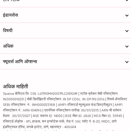
इंडायसेस
विषयी
अधिक
फ्यूचर्स आणि ऑप्शन्स
अधिक माहिती
5paisa कॅपिटल लि. CIN: L67190MH2007PLC289249 | स्टॉक ब्रोकर सेबी रजिस्ट्रेशन:
INZ000010231 | सेबी डिपॉझिटरी रजिस्ट्रेशन: IN DP CDSL: IN-DP-192-2016 | रिसर्च ॲनालिस्ट
SEBI रजिस्ट्रेशन. नं.: INH000025188 | AMFI-रजिस्टर्ड म्युच्युअल फंड डिस्ट्रीब्यूटर | AMFI
रजिस्ट्रेशन नं.: ARN-104096 | प्रारंभिक रजिस्ट्रेशन तारीख: 30/07/2015 | ARN ची वर्तमान
वैधता : 30/07/2027 | NSE सदस्य ID: 14300 | BSE मेंबर ID: 6363 | MCX मेंबर ID: 55945 |
रजिस्टर्ड ॲड्रेस - IIFL हाऊस, सन इन्फोटेक पार्क, रोड नं. 16V, प्लॉट नं. B-23, MIDC, ठाणे
इंडस्ट्रियल एरिया, वागळे इस्टेट, ठाणे, महाराष्ट्र - 400604