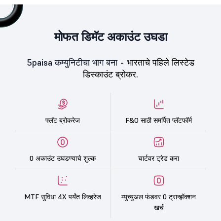
मोफत डिमॅट अकाउंट उघडा
5paisa कम्युनिटीचा भाग बना -
भारताचे पहिले लिस्टेड
डिस्काउंट ब्रोकर.
फ्लॅट ब्रोकरेज
F&O साठी समर्पित प्लॅटफॉर्म
0 अकाउंट उघडण्याचे शुल्क
चार्टवर ट्रेड करा
MTF सुविधा 4X पर्यंत लिव्हरेज
म्युच्युअल फंडवर 0 ट्रान्झॅक्शन
खर्च