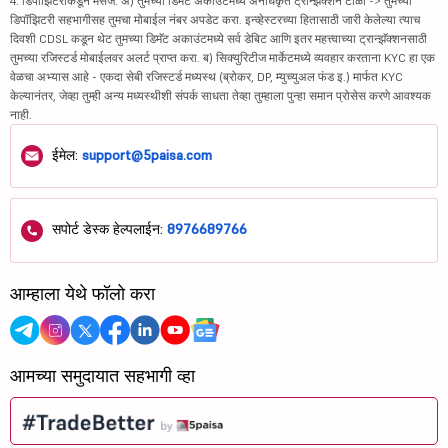
4. डिपॉझिटरीकडून मेसेज: अ) तुमच्या डिमॅट अकाउंटमध्ये अनधिकृत ट्रान्झॅक्शन टाळा -> तुमच्या
डिपॉझिटरी सहभागीसह तुमचा मोबाईल नंबर अपडेट करा. इन्व्हेस्टरच्या हितासाठी जारी केलेल्या त्याच
दिवशी CDSL कडून थेट तुमच्या डिमॅट अकाउंटमध्ये सर्व डेबिट आणि इतर महत्त्वाच्या ट्रान्झॅक्शनसाठी
तुमच्या रजिस्टर्ड मोबाईलवर अलर्ट प्राप्त करा. ब) सिक्युरिटीज मार्केटमध्ये व्यवहार करताना KYC हा एक
वेळचा अभ्यास आहे - एकदा सेबी रजिस्टर्ड मध्यस्थ (ब्रोकर, DP, म्युच्युअल फंड इ.) मार्फत KYC
केल्यानंतर, जेव्हा तुम्ही अन्य मध्यस्थीशी संपर्क साधता तेव्हा तुम्हाला पुन्हा समान प्रोसेस करणे आवश्यक
नाही.
ईमेल:
support@5paisa.com
सपोर्ट डेस्क हेल्पलाईन:
8976689766
आम्हाला येथे फॉलो करा
आमच्या समुदायात सहभागी व्हा