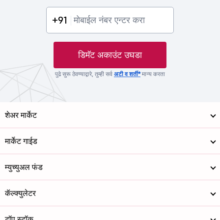
+91
डिमॅट अकाउंट उघडा
पुढे सुरू ठेवण्याद्वारे, तुम्ही सर्व
अटी व शर्ती*
मान्य करता
शेअर मार्केट
मार्केट गाईड
म्युच्युअल फंड
कॅल्क्युलेटर
टॉप स्टॉक