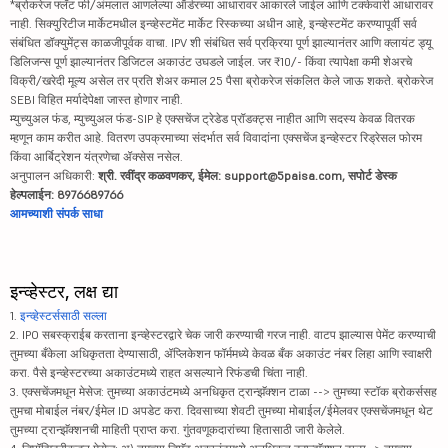
*ब्रोकरेज फ्लॅट फी/अंमलात आणलेल्या ऑर्डरच्या आधारावर आकारले जाईल आणि टक्केवारी आधारावर
नाही. सिक्युरिटीज मार्केटमधील इन्व्हेस्टमेंट मार्केट रिस्कच्या अधीन आहे, इन्व्हेस्टमेंट करण्यापूर्वी सर्व
संबंधित डॉक्युमेंट्स काळजीपूर्वक वाचा. IPV शी संबंधित सर्व प्रक्रिया पूर्ण झाल्यानंतर आणि क्लायंट ड्यू
डिलिजन्स पूर्ण झाल्यानंतर डिजिटल अकाउंट उघडले जाईल. जर ₹10/- किंवा त्यापेक्षा कमी शेअरचे
विक्री/खरेदी मूल्य असेल तर प्रति शेअर कमाल 25 पैसा ब्रोकरेज संकलित केले जाऊ शकते. ब्रोकरेज
SEBI विहित मर्यादेपेक्षा जास्त होणार नाही.
म्युच्युअल फंड, म्युच्युअल फंड-SIP हे एक्सचेंज ट्रेडेड प्रॉडक्ट्स नाहीत आणि सदस्य केवळ वितरक
म्हणून काम करीत आहे. वितरण उपक्रमाच्या संदर्भात सर्व विवादांना एक्सचेंज इन्व्हेस्टर रिड्रेसल फोरम
किंवा आर्बिट्रेशन यंत्रणेचा ॲक्सेस नसेल.
अनुपालन अधिकारी:
श्री. रवींद्र कळवणकर, ईमेल: support@5paisa.com, सपोर्ट डेस्क
हेल्पलाईन: 8976689766
आमच्याशी संपर्क साधा
इन्व्हेस्टर, लक्ष द्या
1.
इन्व्हेस्टर्ससाठी सल्ला
2. IPO सबस्क्राईब करताना इन्व्हेस्टरद्वारे चेक जारी करण्याची गरज नाही. वाटप झाल्यास पेमेंट करण्याची
तुमच्या बँकेला अधिकृतता देण्यासाठी, ॲप्लिकेशन फॉर्ममध्ये केवळ बँक अकाउंट नंबर लिहा आणि स्वाक्षरी
करा. पैसे इन्व्हेस्टरच्या अकाउंटमध्ये राहत असल्याने रिफंडची चिंता नाही.
3. एक्सचेंजमधून मेसेज: तुमच्या अकाउंटमध्ये अनधिकृत ट्रान्झॅक्शन टाळा --> तुमच्या स्टॉक ब्रोकर्ससह
तुमचा मोबाईल नंबर/ईमेल ID अपडेट करा. दिवसाच्या शेवटी तुमच्या मोबाईल/ईमेलवर एक्सचेंजमधून थेट
तुमच्या ट्रान्झॅक्शनची माहिती प्राप्त करा. गुंतवणूकदारांच्या हितासाठी जारी केलेले.