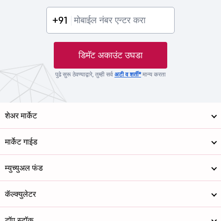
+91
डिमॅट अकाउंट उघडा
पुढे सुरू ठेवण्याद्वारे, तुम्ही सर्व
अटी व शर्ती*
मान्य करता
शेअर मार्केट
मार्केट गाईड
म्युच्युअल फंड
कॅल्क्युलेटर
टॉप स्टॉक