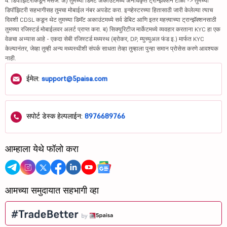
4. डिपॉझिटरीकडून मेसेज: अ) तुमच्या डिमॅट अकाउंटमध्ये अनधिकृत ट्रान्झॅक्शन टाळा -> तुमच्या
डिपॉझिटरी सहभागीसह तुमचा मोबाईल नंबर अपडेट करा. इन्व्हेस्टरच्या हितासाठी जारी केलेल्या त्याच
दिवशी CDSL कडून थेट तुमच्या डिमॅट अकाउंटमध्ये सर्व डेबिट आणि इतर महत्त्वाच्या ट्रान्झॅक्शनसाठी
तुमच्या रजिस्टर्ड मोबाईलवर अलर्ट प्राप्त करा. ब) सिक्युरिटीज मार्केटमध्ये व्यवहार करताना KYC हा एक
वेळचा अभ्यास आहे - एकदा सेबी रजिस्टर्ड मध्यस्थ (ब्रोकर, DP, म्युच्युअल फंड इ.) मार्फत KYC
केल्यानंतर, जेव्हा तुम्ही अन्य मध्यस्थीशी संपर्क साधता तेव्हा तुम्हाला पुन्हा समान प्रोसेस करणे आवश्यक
नाही.
ईमेल:
support@5paisa.com
सपोर्ट डेस्क हेल्पलाईन:
8976689766
आम्हाला येथे फॉलो करा
आमच्या समुदायात सहभागी व्हा