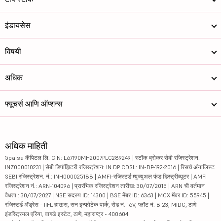
इंडायसेस
विषयी
अधिक
फ्यूचर्स आणि ऑप्शन्स
अधिक माहिती
5paisa कॅपिटल लि. CIN: L67190MH2007PLC289249 | स्टॉक ब्रोकर सेबी रजिस्ट्रेशन:
INZ000010231 | सेबी डिपॉझिटरी रजिस्ट्रेशन: IN DP CDSL: IN-DP-192-2016 | रिसर्च ॲनालिस्ट
SEBI रजिस्ट्रेशन. नं.: INH000025188 | AMFI-रजिस्टर्ड म्युच्युअल फंड डिस्ट्रीब्यूटर | AMFI
रजिस्ट्रेशन नं.: ARN-104096 | प्रारंभिक रजिस्ट्रेशन तारीख: 30/07/2015 | ARN ची वर्तमान
वैधता : 30/07/2027 | NSE सदस्य ID: 14300 | BSE मेंबर ID: 6363 | MCX मेंबर ID: 55945 |
रजिस्टर्ड ॲड्रेस - IIFL हाऊस, सन इन्फोटेक पार्क, रोड नं. 16V, प्लॉट नं. B-23, MIDC, ठाणे
इंडस्ट्रियल एरिया, वागळे इस्टेट, ठाणे, महाराष्ट्र - 400604