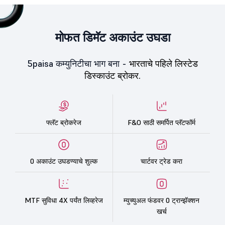
मोफत डिमॅट अकाउंट उघडा
5paisa कम्युनिटीचा भाग बना -
भारताचे पहिले लिस्टेड
डिस्काउंट ब्रोकर.
फ्लॅट ब्रोकरेज
F&O साठी समर्पित प्लॅटफॉर्म
0 अकाउंट उघडण्याचे शुल्क
चार्टवर ट्रेड करा
MTF सुविधा 4X पर्यंत लिव्हरेज
म्युच्युअल फंडवर 0 ट्रान्झॅक्शन
खर्च