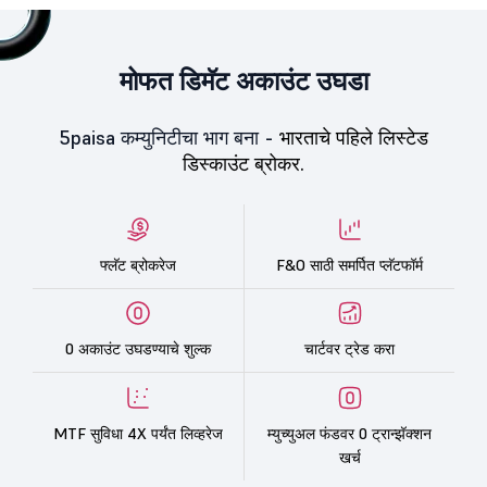
मोफत डिमॅट अकाउंट उघडा
5paisa कम्युनिटीचा भाग बना -
भारताचे पहिले लिस्टेड
डिस्काउंट ब्रोकर.
फ्लॅट ब्रोकरेज
F&O साठी समर्पित प्लॅटफॉर्म
0 अकाउंट उघडण्याचे शुल्क
चार्टवर ट्रेड करा
MTF सुविधा 4X पर्यंत लिव्हरेज
म्युच्युअल फंडवर 0 ट्रान्झॅक्शन
खर्च