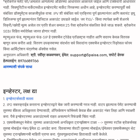
*ब्रोकरेज फ्लॅट फी/अंमलात आणलेल्या ऑर्डरच्या आधारावर आकारले जाईल आणि टक्केवारी आधारावर
नाही. सिक्युरिटीज मार्केटमधील इन्व्हेस्टमेंट मार्केट रिस्कच्या अधीन आहे, इन्व्हेस्टमेंट करण्यापूर्वी सर्व
संबंधित डॉक्युमेंट्स काळजीपूर्वक वाचा. IPV शी संबंधित सर्व प्रक्रिया पूर्ण झाल्यानंतर आणि क्लायंट ड्यू
डिलिजन्स पूर्ण झाल्यानंतर डिजिटल अकाउंट उघडले जाईल. जर ₹10/- किंवा त्यापेक्षा कमी शेअरचे
विक्री/खरेदी मूल्य असेल तर प्रति शेअर कमाल 25 पैसा ब्रोकरेज संकलित केले जाऊ शकते. ब्रोकरेज
SEBI विहित मर्यादेपेक्षा जास्त होणार नाही.
म्युच्युअल फंड, म्युच्युअल फंड-SIP हे एक्सचेंज ट्रेडेड प्रॉडक्ट्स नाहीत आणि सदस्य केवळ वितरक
म्हणून काम करीत आहे. वितरण उपक्रमाच्या संदर्भात सर्व विवादांना एक्सचेंज इन्व्हेस्टर रिड्रेसल फोरम
किंवा आर्बिट्रेशन यंत्रणेचा ॲक्सेस नसेल.
अनुपालन अधिकारी:
श्री. रवींद्र कळवणकर, ईमेल: support@5paisa.com, सपोर्ट डेस्क
हेल्पलाईन: 8976689766
आमच्याशी संपर्क साधा
इन्व्हेस्टर, लक्ष द्या
1.
इन्व्हेस्टर्ससाठी सल्ला
2. IPO सबस्क्राईब करताना इन्व्हेस्टरद्वारे चेक जारी करण्याची गरज नाही. वाटप झाल्यास पेमेंट करण्याची
तुमच्या बँकेला अधिकृतता देण्यासाठी, ॲप्लिकेशन फॉर्ममध्ये केवळ बँक अकाउंट नंबर लिहा आणि स्वाक्षरी
करा. पैसे इन्व्हेस्टरच्या अकाउंटमध्ये राहत असल्याने रिफंडची चिंता नाही.
3. एक्सचेंजमधून मेसेज: तुमच्या अकाउंटमध्ये अनधिकृत ट्रान्झॅक्शन टाळा --> तुमच्या स्टॉक ब्रोकर्ससह
तुमचा मोबाईल नंबर/ईमेल ID अपडेट करा. दिवसाच्या शेवटी तुमच्या मोबाईल/ईमेलवर एक्सचेंजमधून थेट
तुमच्या ट्रान्झॅक्शनची माहिती प्राप्त करा. गुंतवणूकदारांच्या हितासाठी जारी केलेले.