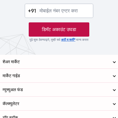
+91
डिमॅट अकाउंट उघडा
पुढे सुरू ठेवण्याद्वारे, तुम्ही सर्व
अटी व शर्ती*
मान्य करता
शेअर मार्केट
मार्केट गाईड
म्युच्युअल फंड
कॅल्क्युलेटर
टॉप स्टॉक