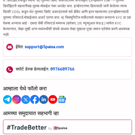
4. डिपॉझिटरीकडून मेसेज: अ) तुमच्या डिमॅट अकाउंटमध्ये अनधिकृत ट्रान्झॅक्शन टाळा -> तुमच्या
डिपॉझिटरी सहभागीसह तुमचा मोबाईल नंबर अपडेट करा. इन्व्हेस्टरच्या हितासाठी जारी केलेल्या त्याच
दिवशी CDSL कडून थेट तुमच्या डिमॅट अकाउंटमध्ये सर्व डेबिट आणि इतर महत्त्वाच्या ट्रान्झॅक्शनसाठी
तुमच्या रजिस्टर्ड मोबाईलवर अलर्ट प्राप्त करा. ब) सिक्युरिटीज मार्केटमध्ये व्यवहार करताना KYC हा एक
वेळचा अभ्यास आहे - एकदा सेबी रजिस्टर्ड मध्यस्थ (ब्रोकर, DP, म्युच्युअल फंड इ.) मार्फत KYC
केल्यानंतर, जेव्हा तुम्ही अन्य मध्यस्थीशी संपर्क साधता तेव्हा तुम्हाला पुन्हा समान प्रोसेस करणे आवश्यक
नाही.
ईमेल:
support@5paisa.com
सपोर्ट डेस्क हेल्पलाईन:
8976689766
आम्हाला येथे फॉलो करा
आमच्या समुदायात सहभागी व्हा