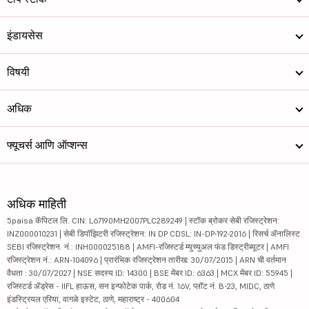
इंडायसेस
विषयी
अधिक
फ्यूचर्स आणि ऑप्शन्स
अधिक माहिती
5paisa कॅपिटल लि. CIN: L67190MH2007PLC289249 | स्टॉक ब्रोकर सेबी रजिस्ट्रेशन:
INZ000010231 | सेबी डिपॉझिटरी रजिस्ट्रेशन: IN DP CDSL: IN-DP-192-2016 | रिसर्च ॲनालिस्ट
SEBI रजिस्ट्रेशन. नं.: INH000025188 | AMFI-रजिस्टर्ड म्युच्युअल फंड डिस्ट्रीब्यूटर | AMFI
रजिस्ट्रेशन नं.: ARN-104096 | प्रारंभिक रजिस्ट्रेशन तारीख: 30/07/2015 | ARN ची वर्तमान
वैधता : 30/07/2027 | NSE सदस्य ID: 14300 | BSE मेंबर ID: 6363 | MCX मेंबर ID: 55945 |
रजिस्टर्ड ॲड्रेस - IIFL हाऊस, सन इन्फोटेक पार्क, रोड नं. 16V, प्लॉट नं. B-23, MIDC, ठाणे
इंडस्ट्रियल एरिया, वागळे इस्टेट, ठाणे, महाराष्ट्र - 400604