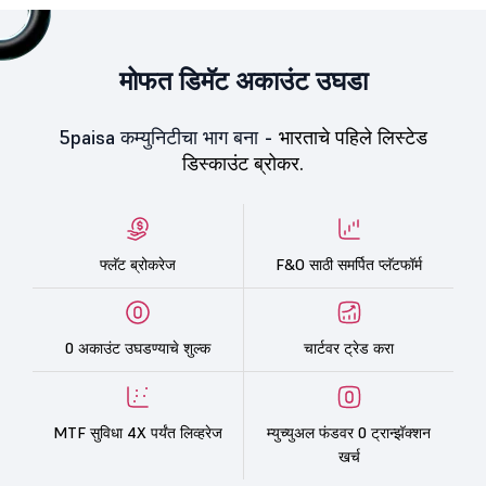
मोफत डिमॅट अकाउंट उघडा
5paisa कम्युनिटीचा भाग बना -
भारताचे पहिले लिस्टेड
डिस्काउंट ब्रोकर.
फ्लॅट ब्रोकरेज
F&O साठी समर्पित प्लॅटफॉर्म
0 अकाउंट उघडण्याचे शुल्क
चार्टवर ट्रेड करा
MTF सुविधा 4X पर्यंत लिव्हरेज
म्युच्युअल फंडवर 0 ट्रान्झॅक्शन
खर्च