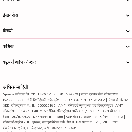
इंडायसेस
विषयी
अधिक
फ्यूचर्स आणि ऑप्शन्स
अधिक माहिती
5paisa कॅपिटल लि. CIN: L67190MH2007PLC289249 | स्टॉक ब्रोकर सेबी रजिस्ट्रेशन:
INZ000010231 | सेबी डिपॉझिटरी रजिस्ट्रेशन: IN DP CDSL: IN-DP-192-2016 | रिसर्च ॲनालिस्ट
SEBI रजिस्ट्रेशन. नं.: INH000025188 | AMFI-रजिस्टर्ड म्युच्युअल फंड डिस्ट्रीब्यूटर | AMFI
रजिस्ट्रेशन नं.: ARN-104096 | प्रारंभिक रजिस्ट्रेशन तारीख: 30/07/2015 | ARN ची वर्तमान
वैधता : 30/07/2027 | NSE सदस्य ID: 14300 | BSE मेंबर ID: 6363 | MCX मेंबर ID: 55945 |
रजिस्टर्ड ॲड्रेस - IIFL हाऊस, सन इन्फोटेक पार्क, रोड नं. 16V, प्लॉट नं. B-23, MIDC, ठाणे
इंडस्ट्रियल एरिया, वागळे इस्टेट, ठाणे, महाराष्ट्र - 400604