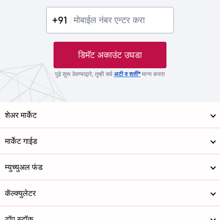
+91
डिमॅट अकाउंट उघडा
पुढे सुरू ठेवण्याद्वारे, तुम्ही सर्व
अटी व शर्ती*
मान्य करता
शेअर मार्केट
मार्केट गाईड
म्युच्युअल फंड
कॅल्क्युलेटर
टॉप स्टॉक