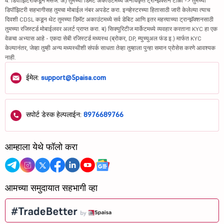
4. डिपॉझिटरीकडून मेसेज: अ) तुमच्या डिमॅट अकाउंटमध्ये अनधिकृत ट्रान्झॅक्शन टाळा -> तुमच्या
डिपॉझिटरी सहभागीसह तुमचा मोबाईल नंबर अपडेट करा. इन्व्हेस्टरच्या हितासाठी जारी केलेल्या त्याच
दिवशी CDSL कडून थेट तुमच्या डिमॅट अकाउंटमध्ये सर्व डेबिट आणि इतर महत्त्वाच्या ट्रान्झॅक्शनसाठी
तुमच्या रजिस्टर्ड मोबाईलवर अलर्ट प्राप्त करा. ब) सिक्युरिटीज मार्केटमध्ये व्यवहार करताना KYC हा एक
वेळचा अभ्यास आहे - एकदा सेबी रजिस्टर्ड मध्यस्थ (ब्रोकर, DP, म्युच्युअल फंड इ.) मार्फत KYC
केल्यानंतर, जेव्हा तुम्ही अन्य मध्यस्थीशी संपर्क साधता तेव्हा तुम्हाला पुन्हा समान प्रोसेस करणे आवश्यक
नाही.
ईमेल:
support@5paisa.com
सपोर्ट डेस्क हेल्पलाईन:
8976689766
आम्हाला येथे फॉलो करा
आमच्या समुदायात सहभागी व्हा