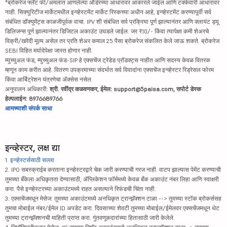
*ब्रोकरेज फ्लॅट फी/अंमलात आणलेल्या ऑर्डरच्या आधारावर आकारले जाईल आणि टक्केवारी आधारावर
नाही. सिक्युरिटीज मार्केटमधील इन्व्हेस्टमेंट मार्केट रिस्कच्या अधीन आहे, इन्व्हेस्टमेंट करण्यापूर्वी सर्व
संबंधित डॉक्युमेंट्स काळजीपूर्वक वाचा. IPV शी संबंधित सर्व प्रक्रिया पूर्ण झाल्यानंतर आणि क्लायंट ड्यू
डिलिजन्स पूर्ण झाल्यानंतर डिजिटल अकाउंट उघडले जाईल. जर ₹10/- किंवा त्यापेक्षा कमी शेअरचे
विक्री/खरेदी मूल्य असेल तर प्रति शेअर कमाल 25 पैसा ब्रोकरेज संकलित केले जाऊ शकते. ब्रोकरेज
SEBI विहित मर्यादेपेक्षा जास्त होणार नाही.
म्युच्युअल फंड, म्युच्युअल फंड-SIP हे एक्सचेंज ट्रेडेड प्रॉडक्ट्स नाहीत आणि सदस्य केवळ वितरक
म्हणून काम करीत आहे. वितरण उपक्रमाच्या संदर्भात सर्व विवादांना एक्सचेंज इन्व्हेस्टर रिड्रेसल फोरम
किंवा आर्बिट्रेशन यंत्रणेचा ॲक्सेस नसेल.
अनुपालन अधिकारी:
श्री. रवींद्र कळवणकर, ईमेल: support@5paisa.com, सपोर्ट डेस्क
हेल्पलाईन: 8976689766
आमच्याशी संपर्क साधा
इन्व्हेस्टर, लक्ष द्या
1.
इन्व्हेस्टर्ससाठी सल्ला
2. IPO सबस्क्राईब करताना इन्व्हेस्टरद्वारे चेक जारी करण्याची गरज नाही. वाटप झाल्यास पेमेंट करण्याची
तुमच्या बँकेला अधिकृतता देण्यासाठी, ॲप्लिकेशन फॉर्ममध्ये केवळ बँक अकाउंट नंबर लिहा आणि स्वाक्षरी
करा. पैसे इन्व्हेस्टरच्या अकाउंटमध्ये राहत असल्याने रिफंडची चिंता नाही.
3. एक्सचेंजमधून मेसेज: तुमच्या अकाउंटमध्ये अनधिकृत ट्रान्झॅक्शन टाळा --> तुमच्या स्टॉक ब्रोकर्ससह
तुमचा मोबाईल नंबर/ईमेल ID अपडेट करा. दिवसाच्या शेवटी तुमच्या मोबाईल/ईमेलवर एक्सचेंजमधून थेट
तुमच्या ट्रान्झॅक्शनची माहिती प्राप्त करा. गुंतवणूकदारांच्या हितासाठी जारी केलेले.