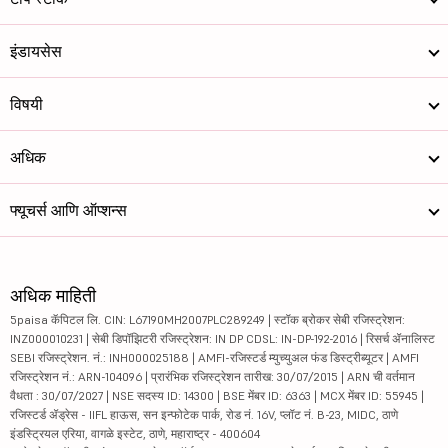
इंडायसेस
विषयी
अधिक
फ्यूचर्स आणि ऑप्शन्स
अधिक माहिती
5paisa कॅपिटल लि. CIN: L67190MH2007PLC289249 | स्टॉक ब्रोकर सेबी रजिस्ट्रेशन:
INZ000010231 | सेबी डिपॉझिटरी रजिस्ट्रेशन: IN DP CDSL: IN-DP-192-2016 | रिसर्च ॲनालिस्ट
SEBI रजिस्ट्रेशन. नं.: INH000025188 | AMFI-रजिस्टर्ड म्युच्युअल फंड डिस्ट्रीब्यूटर | AMFI
रजिस्ट्रेशन नं.: ARN-104096 | प्रारंभिक रजिस्ट्रेशन तारीख: 30/07/2015 | ARN ची वर्तमान
वैधता : 30/07/2027 | NSE सदस्य ID: 14300 | BSE मेंबर ID: 6363 | MCX मेंबर ID: 55945 |
रजिस्टर्ड ॲड्रेस - IIFL हाऊस, सन इन्फोटेक पार्क, रोड नं. 16V, प्लॉट नं. B-23, MIDC, ठाणे
इंडस्ट्रियल एरिया, वागळे इस्टेट, ठाणे, महाराष्ट्र - 400604