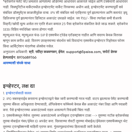
*ब्रोकरेज फ्लॅट फी/अंमलात आणलेल्या ऑर्डरच्या आधारावर आकारले जाईल आणि टक्केवारी आधारावर
नाही. सिक्युरिटीज मार्केटमधील इन्व्हेस्टमेंट मार्केट रिस्कच्या अधीन आहे, इन्व्हेस्टमेंट करण्यापूर्वी सर्व
संबंधित डॉक्युमेंट्स काळजीपूर्वक वाचा. IPV शी संबंधित सर्व प्रक्रिया पूर्ण झाल्यानंतर आणि क्लायंट ड्यू
डिलिजन्स पूर्ण झाल्यानंतर डिजिटल अकाउंट उघडले जाईल. जर ₹10/- किंवा त्यापेक्षा कमी शेअरचे
विक्री/खरेदी मूल्य असेल तर प्रति शेअर कमाल 25 पैसा ब्रोकरेज संकलित केले जाऊ शकते. ब्रोकरेज
SEBI विहित मर्यादेपेक्षा जास्त होणार नाही.
म्युच्युअल फंड, म्युच्युअल फंड-SIP हे एक्सचेंज ट्रेडेड प्रॉडक्ट्स नाहीत आणि सदस्य केवळ वितरक
म्हणून काम करीत आहे. वितरण उपक्रमाच्या संदर्भात सर्व विवादांना एक्सचेंज इन्व्हेस्टर रिड्रेसल फोरम
किंवा आर्बिट्रेशन यंत्रणेचा ॲक्सेस नसेल.
अनुपालन अधिकारी:
श्री. रवींद्र कळवणकर, ईमेल: support@5paisa.com, सपोर्ट डेस्क
हेल्पलाईन: 8976689766
आमच्याशी संपर्क साधा
इन्व्हेस्टर, लक्ष द्या
1.
इन्व्हेस्टर्ससाठी सल्ला
2. IPO सबस्क्राईब करताना इन्व्हेस्टरद्वारे चेक जारी करण्याची गरज नाही. वाटप झाल्यास पेमेंट करण्याची
तुमच्या बँकेला अधिकृतता देण्यासाठी, ॲप्लिकेशन फॉर्ममध्ये केवळ बँक अकाउंट नंबर लिहा आणि स्वाक्षरी
करा. पैसे इन्व्हेस्टरच्या अकाउंटमध्ये राहत असल्याने रिफंडची चिंता नाही.
3. एक्सचेंजमधून मेसेज: तुमच्या अकाउंटमध्ये अनधिकृत ट्रान्झॅक्शन टाळा --> तुमच्या स्टॉक ब्रोकर्ससह
तुमचा मोबाईल नंबर/ईमेल ID अपडेट करा. दिवसाच्या शेवटी तुमच्या मोबाईल/ईमेलवर एक्सचेंजमधून थेट
तुमच्या ट्रान्झॅक्शनची माहिती प्राप्त करा. गुंतवणूकदारांच्या हितासाठी जारी केलेले.