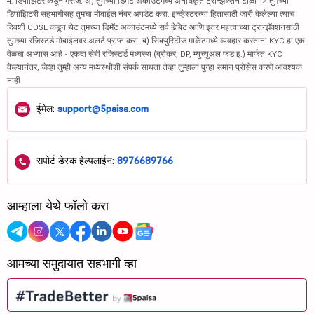
4. डिपॉझिटरीकडून मेसेज: अ) तुमच्या डिमॅट अकाउंटमध्ये अनधिकृत ट्रान्झॅक्शन टाळा -> तुमच्या
डिपॉझिटरी सहभागीसह तुमचा मोबाईल नंबर अपडेट करा. इन्व्हेस्टरच्या हितासाठी जारी केलेल्या त्याच
दिवशी CDSL कडून थेट तुमच्या डिमॅट अकाउंटमध्ये सर्व डेबिट आणि इतर महत्त्वाच्या ट्रान्झॅक्शनसाठी
तुमच्या रजिस्टर्ड मोबाईलवर अलर्ट प्राप्त करा. ब) सिक्युरिटीज मार्केटमध्ये व्यवहार करताना KYC हा एक
वेळचा अभ्यास आहे - एकदा सेबी रजिस्टर्ड मध्यस्थ (ब्रोकर, DP, म्युच्युअल फंड इ.) मार्फत KYC
केल्यानंतर, जेव्हा तुम्ही अन्य मध्यस्थीशी संपर्क साधता तेव्हा तुम्हाला पुन्हा समान प्रोसेस करणे आवश्यक
नाही.
ईमेल:
support@5paisa.com
सपोर्ट डेस्क हेल्पलाईन:
8976689766
आम्हाला येथे फॉलो करा
आमच्या समुदायात सहभागी व्हा