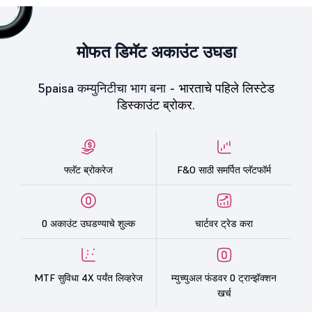
मोफत डिमॅट अकाउंट उघडा
5paisa कम्युनिटीचा भाग बना -
भारताचे पहिले लिस्टेड
डिस्काउंट ब्रोकर.
फ्लॅट ब्रोकरेज
F&O साठी समर्पित प्लॅटफॉर्म
0 अकाउंट उघडण्याचे शुल्क
चार्टवर ट्रेड करा
MTF सुविधा 4X पर्यंत लिव्हरेज
म्युच्युअल फंडवर 0 ट्रान्झॅक्शन
खर्च