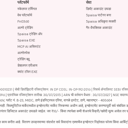
प्लॅटफॉर्म
सेवा
स्केलपर टर्मिनल
डिमॅट अकाउंट उघडा
वेब प्लॅटफॉर्म
5paisa पार्टनर बना
FnO360
5paisa अधिकृत व्यक्ती
अल्गो ट्रेडिंग
गैर-वैयक्तिक अकाउंट
5paisa ट्रेडिंग ॲप
5paisa EXE
MCP AI असिस्टंट
अल्गोस्पेस
ट्रेडिंग व्ह्यू
डेव्हलपर एपीआय
क्वांट टॉवर EXE
231 | सेबी डिपॉझिटरी रजिस्ट्रेशन: IN DP CDSL: IN-DP-192-2016 | रिसर्च ॲनालिस्ट SEBI रजिस्ट्
04096 | प्रारंभिक रजिस्ट्रेशन तारीख: 30/07/2015 | ARN ची वर्तमान वैधता : 30/07/2027 | NSE सदस्
6V, प्लॉट नं. B-23, MIDC, ठाणे इंडस्ट्रियल एरिया, वागळे इस्टेट, ठाणे, महाराष्ट्र - 400604
रिटीज मार्केटमधील इन्व्हेस्टमेंट मार्केट रिस्कच्या अधीन आहे, इन्व्हेस्टमेंट करण्यापूर्वी सर्व संबंधित डॉक
 झाल्यानंतर डिजिटल अकाउंट उघडले जाईल. जर ₹10/- किंवा त्यापेक्षा कमी शेअरचे विक्री/खरेदी मूल्य असेल तर
काम करीत आहे. वितरण उपक्रमाच्या संदर्भात सर्व विवादांना एक्सचेंज इन्व्हेस्टर रिड्रेसल फोरम किंवा आर्बिट्