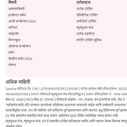
विषयी
प्रॉडक्ट्स
आमच्याविषयी
स्टॉक ट्रेडिंग
इन्व्हेस्टर संबंध
डेरिव्हेटिव्ह ट्रेडिंग
अल्गो कन्व्हेन्शन 2026
कमोडिटी ट्रेडिंग
करिअर
म्युच्युअल फंड
साईटमॅप
स्टॉक स्क्रीनर
फिनस्कूल
मार्जिन ट्रेडिंग सुविधा
ऑप्शन्स कन्व्हेन्शन
ब्लॉग
केंद्रीय बजेट 2026
घोषणा
अधिक माहिती
5paisa कॅपिटल लि. CIN: L67190MH2007PLC289249 | स्टॉक ब्रोकर सेबी रजिस्ट्रेशन: INZ000010
INH000025188 | AMFI-रजिस्टर्ड म्युच्युअल फंड डिस्ट्रीब्यूटर | AMFI रजिस्ट्रेशन नं.: ARN-1
मेंबर ID: 6363 | MCX मेंबर ID: 55945 | रजिस्टर्ड ॲड्रेस - IIFL हाऊस, सन इन्फोटेक पार्क, रोड नं. 1
*ब्रोकरेज फ्लॅट फी/अंमलात आणलेल्या ऑर्डरच्या आधारावर आकारले जाईल आणि टक्केवारी आधारावर नाही. सिक्यु
काळजीपूर्वक वाचा. IPV शी संबंधित सर्व प्रक्रिया पूर्ण झाल्यानंतर आणि क्लायंट ड्यू डिलिजन्स पूर्ण
25 पैसा ब्रोकरेज संकलित केले जाऊ शकते. ब्रोकरेज SEBI विहित मर्यादेपेक्षा जास्त होणार नाही.
म्युच्युअल फंड, म्युच्युअल फंड-SIP हे एक्सचेंज ट्रेडेड प्रॉडक्ट्स नाहीत आणि सदस्य केवळ वितरक म्हणून 
ॲक्सेस नसेल.