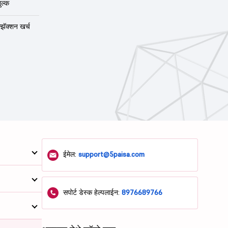
ुल्क
न्झॅक्शन खर्च
ईमेल:
support@5paisa.com
सपोर्ट डेस्क हेल्पलाईन:
8976689766