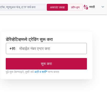
मराठी
अकाउंट उघडा
लॉग-इन
डेरिव्हेटिव्हमध्ये ट्रेडिंग सुरू करा
+91
सुरू करा
पुढे सुरू ठेवण्याद्वारे, तुम्ही सर्व
अटी व शर्ती*
मान्य करता