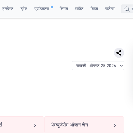
इन्व्हेस्ट
ट्रेड
प्रॉडक्ट्स
किंमत
मार्केट
शिका
पार्टनर
्स
ॲम्ब्युजॅसेम ऑप्शन चेन