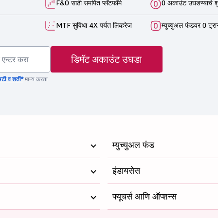
F&O साठी समर्पित प्लॅटफॉर्म
0 अकाउंट उघडण्याचे श
MTF सुविधा 4X पर्यंत लिव्हरेज
म्युच्युअल फंडवर 0 ट्रा
डिमॅट अकाउंट उघडा
टी व शर्ती*
मान्य करता
म्युच्युअल फंड
इंडायसेस
फ्यूचर्स आणि ऑप्शन्स