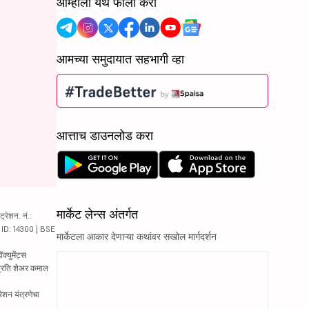
आम्हाला येथे फॉलो करा
आमच्या समुदायात सहभागी व्हा
आत्ताच डाउनलोड करा
मार्केट लेन्स अंतर्गत
रेशन. नं.:
य ID: 14300 | BSE
मार्केटला आकार देणाऱ्या कथांवर सखोल मार्गदर्शन
्युमेंट्स
 प्रति शेअर कमाल
रेशन यंत्रणेचा