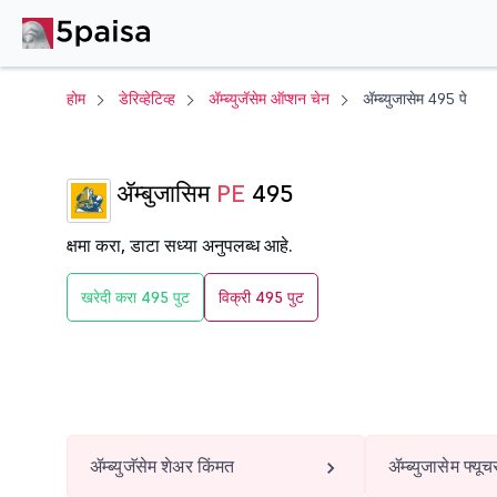
होम
डेरिव्हेटिव्ह
ॲम्ब्युजॅसेम ऑप्शन चेन
ॲम्ब्युजासेम 495 पे
ॲम्बुजासिम
PE
495
क्षमा करा, डाटा सध्या अनुपलब्ध आहे.
खरेदी करा 495 पुट
विक्री 495 पुट
ॲम्ब्युजॅसेम शेअर किंमत
ॲम्ब्युजासेम फ्यूचर