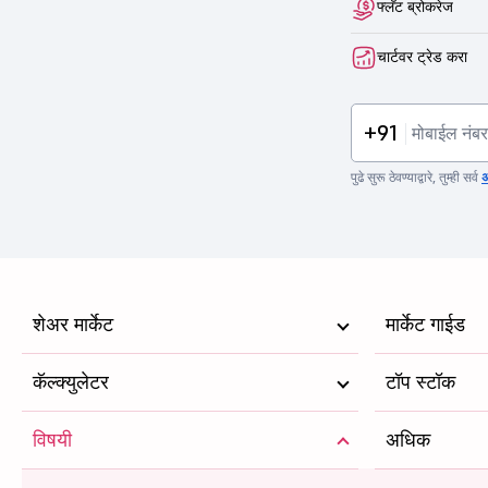
फ्लॅट ब्रोकरेज
चार्टवर ट्रेड करा
+91
पुढे सुरू ठेवण्याद्वारे, तुम्ही सर्व
अ
शेअर मार्केट
मार्केट गाईड
कॅल्क्युलेटर
टॉप स्टॉक
विषयी
अधिक