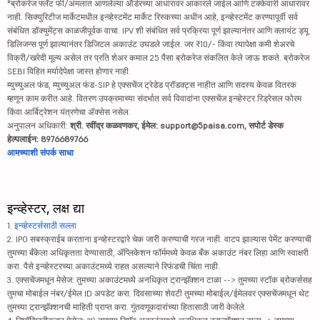
*ब्रोकरेज फ्लॅट फी/अंमलात आणलेल्या ऑर्डरच्या आधारावर आकारले जाईल आणि टक्केवारी आधारावर
नाही. सिक्युरिटीज मार्केटमधील इन्व्हेस्टमेंट मार्केट रिस्कच्या अधीन आहे, इन्व्हेस्टमेंट करण्यापूर्वी सर्व
संबंधित डॉक्युमेंट्स काळजीपूर्वक वाचा. IPV शी संबंधित सर्व प्रक्रिया पूर्ण झाल्यानंतर आणि क्लायंट ड्यू
डिलिजन्स पूर्ण झाल्यानंतर डिजिटल अकाउंट उघडले जाईल. जर ₹10/- किंवा त्यापेक्षा कमी शेअरचे
विक्री/खरेदी मूल्य असेल तर प्रति शेअर कमाल 25 पैसा ब्रोकरेज संकलित केले जाऊ शकते. ब्रोकरेज
SEBI विहित मर्यादेपेक्षा जास्त होणार नाही.
म्युच्युअल फंड, म्युच्युअल फंड-SIP हे एक्सचेंज ट्रेडेड प्रॉडक्ट्स नाहीत आणि सदस्य केवळ वितरक
म्हणून काम करीत आहे. वितरण उपक्रमाच्या संदर्भात सर्व विवादांना एक्सचेंज इन्व्हेस्टर रिड्रेसल फोरम
किंवा आर्बिट्रेशन यंत्रणेचा ॲक्सेस नसेल.
अनुपालन अधिकारी:
श्री. रवींद्र कळवणकर, ईमेल: support@5paisa.com, सपोर्ट डेस्क
हेल्पलाईन: 8976689766
आमच्याशी संपर्क साधा
इन्व्हेस्टर, लक्ष द्या
1.
इन्व्हेस्टर्ससाठी सल्ला
2. IPO सबस्क्राईब करताना इन्व्हेस्टरद्वारे चेक जारी करण्याची गरज नाही. वाटप झाल्यास पेमेंट करण्याची
तुमच्या बँकेला अधिकृतता देण्यासाठी, ॲप्लिकेशन फॉर्ममध्ये केवळ बँक अकाउंट नंबर लिहा आणि स्वाक्षरी
करा. पैसे इन्व्हेस्टरच्या अकाउंटमध्ये राहत असल्याने रिफंडची चिंता नाही.
3. एक्सचेंजमधून मेसेज: तुमच्या अकाउंटमध्ये अनधिकृत ट्रान्झॅक्शन टाळा --> तुमच्या स्टॉक ब्रोकर्ससह
तुमचा मोबाईल नंबर/ईमेल ID अपडेट करा. दिवसाच्या शेवटी तुमच्या मोबाईल/ईमेलवर एक्सचेंजमधून थेट
तुमच्या ट्रान्झॅक्शनची माहिती प्राप्त करा. गुंतवणूकदारांच्या हितासाठी जारी केलेले.