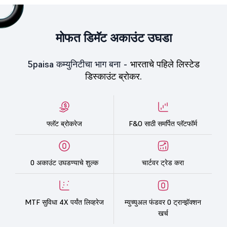
मोफत डिमॅट अकाउंट उघडा
5paisa कम्युनिटीचा भाग बना -
भारताचे पहिले लिस्टेड
डिस्काउंट ब्रोकर.
फ्लॅट ब्रोकरेज
F&O साठी समर्पित प्लॅटफॉर्म
0 अकाउंट उघडण्याचे शुल्क
चार्टवर ट्रेड करा
MTF सुविधा 4X पर्यंत लिव्हरेज
म्युच्युअल फंडवर 0 ट्रान्झॅक्शन
खर्च