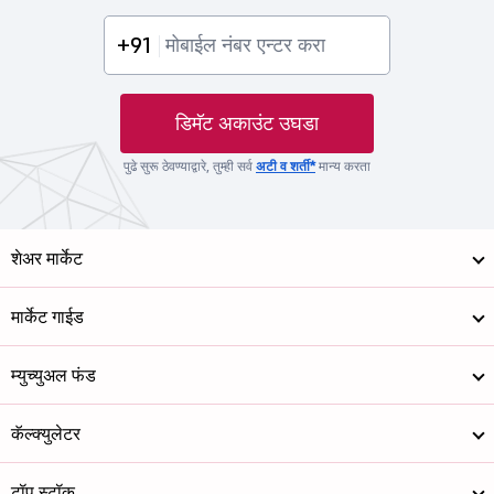
+91
डिमॅट अकाउंट उघडा
पुढे सुरू ठेवण्याद्वारे, तुम्ही सर्व
अटी व शर्ती*
मान्य करता
शेअर मार्केट
मार्केट गाईड
म्युच्युअल फंड
कॅल्क्युलेटर
टॉप स्टॉक