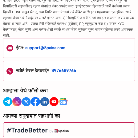
4. डिपॉझिटरीकडून मेसेज: अ) तुमच्या डिमॅट अकाउंटमध्ये अनधिकृत ट्रान्झॅक्शन टाळा -> तुमच्या
डिपॉझिटरी सहभागीसह तुमचा मोबाईल नंबर अपडेट करा. इन्व्हेस्टरच्या हितासाठी जारी केलेल्या त्याच
दिवशी CDSL कडून थेट तुमच्या डिमॅट अकाउंटमध्ये सर्व डेबिट आणि इतर महत्त्वाच्या ट्रान्झॅक्शनसाठी
तुमच्या रजिस्टर्ड मोबाईलवर अलर्ट प्राप्त करा. ब) सिक्युरिटीज मार्केटमध्ये व्यवहार करताना KYC हा एक
वेळचा अभ्यास आहे - एकदा सेबी रजिस्टर्ड मध्यस्थ (ब्रोकर, DP, म्युच्युअल फंड इ.) मार्फत KYC
केल्यानंतर, जेव्हा तुम्ही अन्य मध्यस्थीशी संपर्क साधता तेव्हा तुम्हाला पुन्हा समान प्रोसेस करणे आवश्यक
नाही.
ईमेल:
support@5paisa.com
सपोर्ट डेस्क हेल्पलाईन:
8976689766
आम्हाला येथे फॉलो करा
आमच्या समुदायात सहभागी व्हा