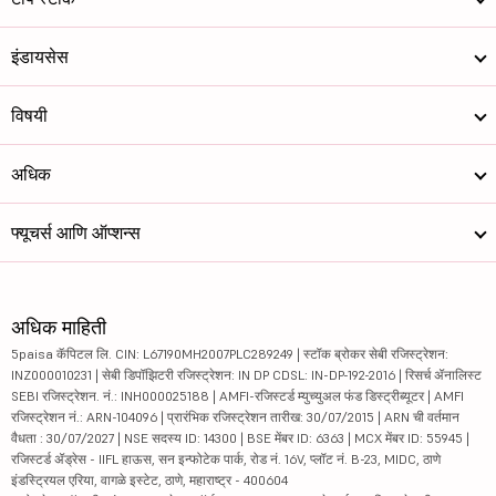
इंडायसेस
विषयी
अधिक
फ्यूचर्स आणि ऑप्शन्स
अधिक माहिती
5paisa कॅपिटल लि. CIN: L67190MH2007PLC289249 | स्टॉक ब्रोकर सेबी रजिस्ट्रेशन:
INZ000010231 | सेबी डिपॉझिटरी रजिस्ट्रेशन: IN DP CDSL: IN-DP-192-2016 | रिसर्च ॲनालिस्ट
SEBI रजिस्ट्रेशन. नं.: INH000025188 | AMFI-रजिस्टर्ड म्युच्युअल फंड डिस्ट्रीब्यूटर | AMFI
रजिस्ट्रेशन नं.: ARN-104096 | प्रारंभिक रजिस्ट्रेशन तारीख: 30/07/2015 | ARN ची वर्तमान
वैधता : 30/07/2027 | NSE सदस्य ID: 14300 | BSE मेंबर ID: 6363 | MCX मेंबर ID: 55945 |
रजिस्टर्ड ॲड्रेस - IIFL हाऊस, सन इन्फोटेक पार्क, रोड नं. 16V, प्लॉट नं. B-23, MIDC, ठाणे
इंडस्ट्रियल एरिया, वागळे इस्टेट, ठाणे, महाराष्ट्र - 400604