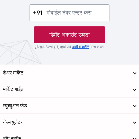
+91
डिमॅट अकाउंट उघडा
पुढे सुरू ठेवण्याद्वारे, तुम्ही सर्व
अटी व शर्ती*
मान्य करता
शेअर मार्केट
मार्केट गाईड
म्युच्युअल फंड
कॅल्क्युलेटर
टॉप स्टॉक