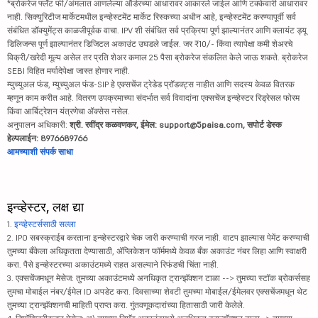
*ब्रोकरेज फ्लॅट फी/अंमलात आणलेल्या ऑर्डरच्या आधारावर आकारले जाईल आणि टक्केवारी आधारावर
नाही. सिक्युरिटीज मार्केटमधील इन्व्हेस्टमेंट मार्केट रिस्कच्या अधीन आहे, इन्व्हेस्टमेंट करण्यापूर्वी सर्व
संबंधित डॉक्युमेंट्स काळजीपूर्वक वाचा. IPV शी संबंधित सर्व प्रक्रिया पूर्ण झाल्यानंतर आणि क्लायंट ड्यू
डिलिजन्स पूर्ण झाल्यानंतर डिजिटल अकाउंट उघडले जाईल. जर ₹10/- किंवा त्यापेक्षा कमी शेअरचे
विक्री/खरेदी मूल्य असेल तर प्रति शेअर कमाल 25 पैसा ब्रोकरेज संकलित केले जाऊ शकते. ब्रोकरेज
SEBI विहित मर्यादेपेक्षा जास्त होणार नाही.
म्युच्युअल फंड, म्युच्युअल फंड-SIP हे एक्सचेंज ट्रेडेड प्रॉडक्ट्स नाहीत आणि सदस्य केवळ वितरक
म्हणून काम करीत आहे. वितरण उपक्रमाच्या संदर्भात सर्व विवादांना एक्सचेंज इन्व्हेस्टर रिड्रेसल फोरम
किंवा आर्बिट्रेशन यंत्रणेचा ॲक्सेस नसेल.
अनुपालन अधिकारी:
श्री. रवींद्र कळवणकर, ईमेल: support@5paisa.com, सपोर्ट डेस्क
हेल्पलाईन: 8976689766
आमच्याशी संपर्क साधा
इन्व्हेस्टर, लक्ष द्या
1.
इन्व्हेस्टर्ससाठी सल्ला
2. IPO सबस्क्राईब करताना इन्व्हेस्टरद्वारे चेक जारी करण्याची गरज नाही. वाटप झाल्यास पेमेंट करण्याची
तुमच्या बँकेला अधिकृतता देण्यासाठी, ॲप्लिकेशन फॉर्ममध्ये केवळ बँक अकाउंट नंबर लिहा आणि स्वाक्षरी
करा. पैसे इन्व्हेस्टरच्या अकाउंटमध्ये राहत असल्याने रिफंडची चिंता नाही.
3. एक्सचेंजमधून मेसेज: तुमच्या अकाउंटमध्ये अनधिकृत ट्रान्झॅक्शन टाळा --> तुमच्या स्टॉक ब्रोकर्ससह
तुमचा मोबाईल नंबर/ईमेल ID अपडेट करा. दिवसाच्या शेवटी तुमच्या मोबाईल/ईमेलवर एक्सचेंजमधून थेट
तुमच्या ट्रान्झॅक्शनची माहिती प्राप्त करा. गुंतवणूकदारांच्या हितासाठी जारी केलेले.