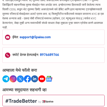
4. डिपॉझिटरीकडून मेसेज: अ) तुमच्या डिमॅट अकाउंटमध्ये अनधिकृत ट्रान्झॅक्शन टाळा -> तुमच्या
डिपॉझिटरी सहभागीसह तुमचा मोबाईल नंबर अपडेट करा. इन्व्हेस्टरच्या हितासाठी जारी केलेल्या त्याच
दिवशी CDSL कडून थेट तुमच्या डिमॅट अकाउंटमध्ये सर्व डेबिट आणि इतर महत्त्वाच्या ट्रान्झॅक्शनसाठी
तुमच्या रजिस्टर्ड मोबाईलवर अलर्ट प्राप्त करा. ब) सिक्युरिटीज मार्केटमध्ये व्यवहार करताना KYC हा एक
वेळचा अभ्यास आहे - एकदा सेबी रजिस्टर्ड मध्यस्थ (ब्रोकर, DP, म्युच्युअल फंड इ.) मार्फत KYC
केल्यानंतर, जेव्हा तुम्ही अन्य मध्यस्थीशी संपर्क साधता तेव्हा तुम्हाला पुन्हा समान प्रोसेस करणे आवश्यक
नाही.
ईमेल:
support@5paisa.com
सपोर्ट डेस्क हेल्पलाईन:
8976689766
आम्हाला येथे फॉलो करा
आमच्या समुदायात सहभागी व्हा