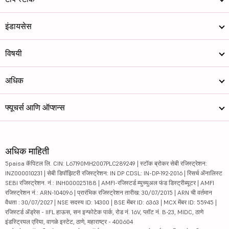
इंडायसेस
विषयी
अधिक
फ्यूचर्स आणि ऑप्शन्स
अधिक माहिती
5paisa कॅपिटल लि. CIN: L67190MH2007PLC289249 | स्टॉक ब्रोकर सेबी रजिस्ट्रेशन:
INZ000010231 | सेबी डिपॉझिटरी रजिस्ट्रेशन: IN DP CDSL: IN-DP-192-2016 | रिसर्च ॲनालिस्ट
SEBI रजिस्ट्रेशन. नं.: INH000025188 | AMFI-रजिस्टर्ड म्युच्युअल फंड डिस्ट्रीब्यूटर | AMFI
रजिस्ट्रेशन नं.: ARN-104096 | प्रारंभिक रजिस्ट्रेशन तारीख: 30/07/2015 | ARN ची वर्तमान
वैधता : 30/07/2027 | NSE सदस्य ID: 14300 | BSE मेंबर ID: 6363 | MCX मेंबर ID: 55945 |
रजिस्टर्ड ॲड्रेस - IIFL हाऊस, सन इन्फोटेक पार्क, रोड नं. 16V, प्लॉट नं. B-23, MIDC, ठाणे
इंडस्ट्रियल एरिया, वागळे इस्टेट, ठाणे, महाराष्ट्र - 400604