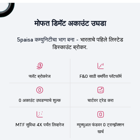
मोफत डिमॅट अकाउंट उघडा
5paisa कम्युनिटीचा भाग बना -
भारताचे पहिले लिस्टेड
डिस्काउंट ब्रोकर.
फ्लॅट ब्रोकरेज
F&O साठी समर्पित प्लॅटफॉर्म
0 अकाउंट उघडण्याचे शुल्क
चार्टवर ट्रेड करा
MTF सुविधा 4X पर्यंत लिव्हरेज
म्युच्युअल फंडवर 0 ट्रान्झॅक्शन
खर्च