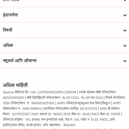
इंडायसेस
विषयी
अधिक
फ्यूचर्स आणि ऑप्शन्स
अधिक माहिती
5paisa कॅपिटल लि. CIN: L67190MH2007PLC289249 | स्टॉक ब्रोकर सेबी रजिस्ट्रेशन:
INZ000010231 | सेबी डिपॉझिटरी रजिस्ट्रेशन: IN DP CDSL: IN-DP-192-2016 | रिसर्च ॲनालिस्ट
SEBI रजिस्ट्रेशन. नं.: INH000025188 | AMFI-रजिस्टर्ड म्युच्युअल फंड डिस्ट्रीब्यूटर | AMFI
रजिस्ट्रेशन नं.: ARN-104096 | प्रारंभिक रजिस्ट्रेशन तारीख: 30/07/2015 | ARN ची वर्तमान
वैधता : 30/07/2027 | NSE सदस्य ID: 14300 | BSE मेंबर ID: 6363 | MCX मेंबर ID: 55945 |
रजिस्टर्ड ॲड्रेस - IIFL हाऊस, सन इन्फोटेक पार्क, रोड नं. 16V, प्लॉट नं. B-23, MIDC, ठाणे
इंडस्ट्रियल एरिया, वागळे इस्टेट, ठाणे, महाराष्ट्र - 400604