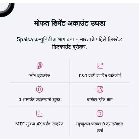
मोफत डिमॅट अकाउंट उघडा
5paisa कम्युनिटीचा भाग बना -
भारताचे पहिले लिस्टेड
डिस्काउंट ब्रोकर.
फ्लॅट ब्रोकरेज
F&O साठी समर्पित प्लॅटफॉर्म
0 अकाउंट उघडण्याचे शुल्क
चार्टवर ट्रेड करा
MTF सुविधा 4X पर्यंत लिव्हरेज
म्युच्युअल फंडवर 0 ट्रान्झॅक्शन
खर्च