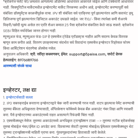
*ब्रोकरेज फ्लॅट फी/अंमलात आणलेल्या ऑर्डरच्या आधारावर आकारले जाईल आणि टक्केवारी आधारावर
नाही. सिक्युरिटीज मार्केटमधील इन्व्हेस्टमेंट मार्केट रिस्कच्या अधीन आहे, इन्व्हेस्टमेंट करण्यापूर्वी सर्व
संबंधित डॉक्युमेंट्स काळजीपूर्वक वाचा. IPV शी संबंधित सर्व प्रक्रिया पूर्ण झाल्यानंतर आणि क्लायंट ड्यू
डिलिजन्स पूर्ण झाल्यानंतर डिजिटल अकाउंट उघडले जाईल. जर ₹10/- किंवा त्यापेक्षा कमी शेअरचे
विक्री/खरेदी मूल्य असेल तर प्रति शेअर कमाल 25 पैसा ब्रोकरेज संकलित केले जाऊ शकते. ब्रोकरेज
SEBI विहित मर्यादेपेक्षा जास्त होणार नाही.
म्युच्युअल फंड, म्युच्युअल फंड-SIP हे एक्सचेंज ट्रेडेड प्रॉडक्ट्स नाहीत आणि सदस्य केवळ वितरक
म्हणून काम करीत आहे. वितरण उपक्रमाच्या संदर्भात सर्व विवादांना एक्सचेंज इन्व्हेस्टर रिड्रेसल फोरम
किंवा आर्बिट्रेशन यंत्रणेचा ॲक्सेस नसेल.
अनुपालन अधिकारी:
श्री. रवींद्र कळवणकर, ईमेल: support@5paisa.com, सपोर्ट डेस्क
हेल्पलाईन: 8976689766
आमच्याशी संपर्क साधा
इन्व्हेस्टर, लक्ष द्या
1.
इन्व्हेस्टर्ससाठी सल्ला
2. IPO सबस्क्राईब करताना इन्व्हेस्टरद्वारे चेक जारी करण्याची गरज नाही. वाटप झाल्यास पेमेंट करण्याची
तुमच्या बँकेला अधिकृतता देण्यासाठी, ॲप्लिकेशन फॉर्ममध्ये केवळ बँक अकाउंट नंबर लिहा आणि स्वाक्षरी
करा. पैसे इन्व्हेस्टरच्या अकाउंटमध्ये राहत असल्याने रिफंडची चिंता नाही.
3. एक्सचेंजमधून मेसेज: तुमच्या अकाउंटमध्ये अनधिकृत ट्रान्झॅक्शन टाळा --> तुमच्या स्टॉक ब्रोकर्ससह
तुमचा मोबाईल नंबर/ईमेल ID अपडेट करा. दिवसाच्या शेवटी तुमच्या मोबाईल/ईमेलवर एक्सचेंजमधून थेट
तुमच्या ट्रान्झॅक्शनची माहिती प्राप्त करा. गुंतवणूकदारांच्या हितासाठी जारी केलेले.