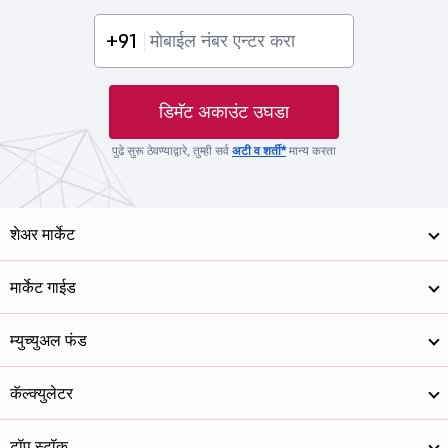
+91
डिमॅट अकाउंट उघडा
पुढे सुरू ठेवण्याद्वारे, तुम्ही सर्व
अटी व शर्ती*
मान्य करता
शेअर मार्केट
मार्केट गाईड
म्युच्युअल फंड
कॅल्क्युलेटर
टॉप स्टॉक