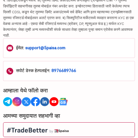
4. डिपॉझिटरीकडून मेसेज: अ) तुमच्या डिमॅट अकाउंटमध्ये अनधिकृत ट्रान्झॅक्शन टाळा -> तुमच्या
डिपॉझिटरी सहभागीसह तुमचा मोबाईल नंबर अपडेट करा. इन्व्हेस्टरच्या हितासाठी जारी केलेल्या त्याच
दिवशी CDSL कडून थेट तुमच्या डिमॅट अकाउंटमध्ये सर्व डेबिट आणि इतर महत्त्वाच्या ट्रान्झॅक्शनसाठी
तुमच्या रजिस्टर्ड मोबाईलवर अलर्ट प्राप्त करा. ब) सिक्युरिटीज मार्केटमध्ये व्यवहार करताना KYC हा एक
वेळचा अभ्यास आहे - एकदा सेबी रजिस्टर्ड मध्यस्थ (ब्रोकर, DP, म्युच्युअल फंड इ.) मार्फत KYC
केल्यानंतर, जेव्हा तुम्ही अन्य मध्यस्थीशी संपर्क साधता तेव्हा तुम्हाला पुन्हा समान प्रोसेस करणे आवश्यक
नाही.
ईमेल:
support@5paisa.com
सपोर्ट डेस्क हेल्पलाईन:
8976689766
आम्हाला येथे फॉलो करा
आमच्या समुदायात सहभागी व्हा