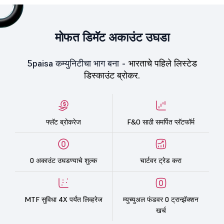
मोफत डिमॅट अकाउंट उघडा
5paisa कम्युनिटीचा भाग बना -
भारताचे पहिले लिस्टेड
डिस्काउंट ब्रोकर.
फ्लॅट ब्रोकरेज
F&O साठी समर्पित प्लॅटफॉर्म
0 अकाउंट उघडण्याचे शुल्क
चार्टवर ट्रेड करा
MTF सुविधा 4X पर्यंत लिव्हरेज
म्युच्युअल फंडवर 0 ट्रान्झॅक्शन
खर्च