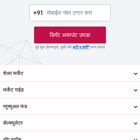
+91
डिमॅट अकाउंट उघडा
पुढे सुरू ठेवण्याद्वारे, तुम्ही सर्व
अटी व शर्ती*
मान्य करता
शेअर मार्केट
मार्केट गाईड
म्युच्युअल फंड
कॅल्क्युलेटर
टॉप स्टॉक