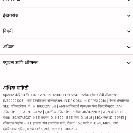
इंडायसेस
विषयी
अधिक
फ्यूचर्स आणि ऑप्शन्स
अधिक माहिती
5paisa कॅपिटल लि. CIN: L67190MH2007PLC289249 | स्टॉक ब्रोकर सेबी रजिस्ट्रेशन:
INZ000010231 | सेबी डिपॉझिटरी रजिस्ट्रेशन: IN DP CDSL: IN-DP-192-2016 | रिसर्च ॲनालिस्ट
SEBI रजिस्ट्रेशन. नं.: INH000025188 | AMFI-रजिस्टर्ड म्युच्युअल फंड डिस्ट्रीब्यूटर | AMFI
रजिस्ट्रेशन नं.: ARN-104096 | प्रारंभिक रजिस्ट्रेशन तारीख: 30/07/2015 | ARN ची वर्तमान
वैधता : 30/07/2027 | NSE सदस्य ID: 14300 | BSE मेंबर ID: 6363 | MCX मेंबर ID: 55945 |
रजिस्टर्ड ॲड्रेस - IIFL हाऊस, सन इन्फोटेक पार्क, रोड नं. 16V, प्लॉट नं. B-23, MIDC, ठाणे
इंडस्ट्रियल एरिया, वागळे इस्टेट, ठाणे, महाराष्ट्र - 400604