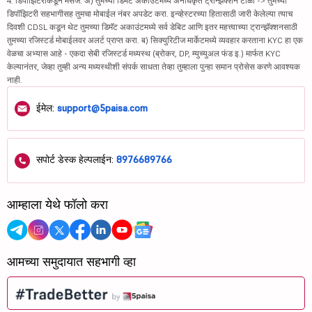
4. डिपॉझिटरीकडून मेसेज: अ) तुमच्या डिमॅट अकाउंटमध्ये अनधिकृत ट्रान्झॅक्शन टाळा -> तुमच्या
डिपॉझिटरी सहभागीसह तुमचा मोबाईल नंबर अपडेट करा. इन्व्हेस्टरच्या हितासाठी जारी केलेल्या त्याच
दिवशी CDSL कडून थेट तुमच्या डिमॅट अकाउंटमध्ये सर्व डेबिट आणि इतर महत्त्वाच्या ट्रान्झॅक्शनसाठी
तुमच्या रजिस्टर्ड मोबाईलवर अलर्ट प्राप्त करा. ब) सिक्युरिटीज मार्केटमध्ये व्यवहार करताना KYC हा एक
वेळचा अभ्यास आहे - एकदा सेबी रजिस्टर्ड मध्यस्थ (ब्रोकर, DP, म्युच्युअल फंड इ.) मार्फत KYC
केल्यानंतर, जेव्हा तुम्ही अन्य मध्यस्थीशी संपर्क साधता तेव्हा तुम्हाला पुन्हा समान प्रोसेस करणे आवश्यक
नाही.
ईमेल:
support@5paisa.com
सपोर्ट डेस्क हेल्पलाईन:
8976689766
आम्हाला येथे फॉलो करा
आमच्या समुदायात सहभागी व्हा