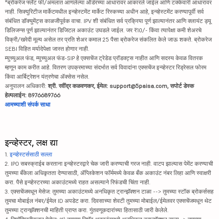
*ब्रोकरेज फ्लॅट फी/अंमलात आणलेल्या ऑर्डरच्या आधारावर आकारले जाईल आणि टक्केवारी आधारावर
नाही. सिक्युरिटीज मार्केटमधील इन्व्हेस्टमेंट मार्केट रिस्कच्या अधीन आहे, इन्व्हेस्टमेंट करण्यापूर्वी सर्व
संबंधित डॉक्युमेंट्स काळजीपूर्वक वाचा. IPV शी संबंधित सर्व प्रक्रिया पूर्ण झाल्यानंतर आणि क्लायंट ड्यू
डिलिजन्स पूर्ण झाल्यानंतर डिजिटल अकाउंट उघडले जाईल. जर ₹10/- किंवा त्यापेक्षा कमी शेअरचे
विक्री/खरेदी मूल्य असेल तर प्रति शेअर कमाल 25 पैसा ब्रोकरेज संकलित केले जाऊ शकते. ब्रोकरेज
SEBI विहित मर्यादेपेक्षा जास्त होणार नाही.
म्युच्युअल फंड, म्युच्युअल फंड-SIP हे एक्सचेंज ट्रेडेड प्रॉडक्ट्स नाहीत आणि सदस्य केवळ वितरक
म्हणून काम करीत आहे. वितरण उपक्रमाच्या संदर्भात सर्व विवादांना एक्सचेंज इन्व्हेस्टर रिड्रेसल फोरम
किंवा आर्बिट्रेशन यंत्रणेचा ॲक्सेस नसेल.
अनुपालन अधिकारी:
श्री. रवींद्र कळवणकर, ईमेल: support@5paisa.com, सपोर्ट डेस्क
हेल्पलाईन: 8976689766
आमच्याशी संपर्क साधा
इन्व्हेस्टर, लक्ष द्या
1.
इन्व्हेस्टर्ससाठी सल्ला
2. IPO सबस्क्राईब करताना इन्व्हेस्टरद्वारे चेक जारी करण्याची गरज नाही. वाटप झाल्यास पेमेंट करण्याची
तुमच्या बँकेला अधिकृतता देण्यासाठी, ॲप्लिकेशन फॉर्ममध्ये केवळ बँक अकाउंट नंबर लिहा आणि स्वाक्षरी
करा. पैसे इन्व्हेस्टरच्या अकाउंटमध्ये राहत असल्याने रिफंडची चिंता नाही.
3. एक्सचेंजमधून मेसेज: तुमच्या अकाउंटमध्ये अनधिकृत ट्रान्झॅक्शन टाळा --> तुमच्या स्टॉक ब्रोकर्ससह
तुमचा मोबाईल नंबर/ईमेल ID अपडेट करा. दिवसाच्या शेवटी तुमच्या मोबाईल/ईमेलवर एक्सचेंजमधून थेट
तुमच्या ट्रान्झॅक्शनची माहिती प्राप्त करा. गुंतवणूकदारांच्या हितासाठी जारी केलेले.