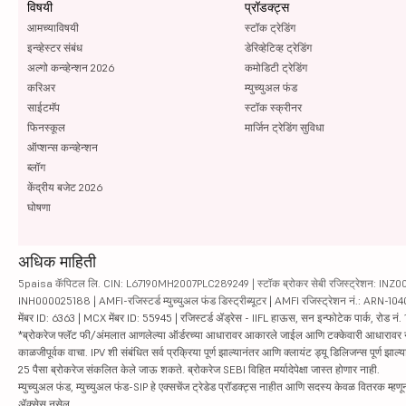
विषयी
प्रॉडक्ट्स
आमच्याविषयी
स्टॉक ट्रेडिंग
इन्व्हेस्टर संबंध
डेरिव्हेटिव्ह ट्रेडिंग
अल्गो कन्व्हेन्शन 2026
कमोडिटी ट्रेडिंग
करिअर
म्युच्युअल फंड
साईटमॅप
स्टॉक स्क्रीनर
फिनस्कूल
मार्जिन ट्रेडिंग सुविधा
ऑप्शन्स कन्व्हेन्शन
ब्लॉग
केंद्रीय बजेट 2026
घोषणा
अधिक माहिती
5paisa कॅपिटल लि. CIN: L67190MH2007PLC289249 | स्टॉक ब्रोकर सेबी रजिस्ट्रेशन: INZ000010
INH000025188 | AMFI-रजिस्टर्ड म्युच्युअल फंड डिस्ट्रीब्यूटर | AMFI रजिस्ट्रेशन नं.: ARN-1
मेंबर ID: 6363 | MCX मेंबर ID: 55945 | रजिस्टर्ड ॲड्रेस - IIFL हाऊस, सन इन्फोटेक पार्क, रोड नं. 1
*ब्रोकरेज फ्लॅट फी/अंमलात आणलेल्या ऑर्डरच्या आधारावर आकारले जाईल आणि टक्केवारी आधारावर नाही. सिक्यु
काळजीपूर्वक वाचा. IPV शी संबंधित सर्व प्रक्रिया पूर्ण झाल्यानंतर आणि क्लायंट ड्यू डिलिजन्स पूर्ण
25 पैसा ब्रोकरेज संकलित केले जाऊ शकते. ब्रोकरेज SEBI विहित मर्यादेपेक्षा जास्त होणार नाही.
म्युच्युअल फंड, म्युच्युअल फंड-SIP हे एक्सचेंज ट्रेडेड प्रॉडक्ट्स नाहीत आणि सदस्य केवळ वितरक म्हणून 
ॲक्सेस नसेल.