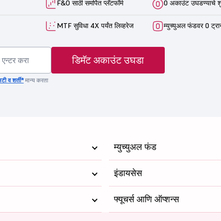
F&O साठी समर्पित प्लॅटफॉर्म
0 अकाउंट उघडण्याचे श
MTF सुविधा 4X पर्यंत लिव्हरेज
म्युच्युअल फंडवर 0 ट्रा
डिमॅट अकाउंट उघडा
टी व शर्ती*
मान्य करता
म्युच्युअल फंड
इंडायसेस
फ्यूचर्स आणि ऑप्शन्स