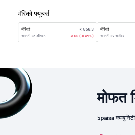
मॅरिको फ्यूचर्स
मॅरिको
₹ 858.3
मॅरिको
समाप्ती 25 ऑगस्ट
-6.00 (-0.69%)
समाप्ती 29 सप्टेंबर
मोफत ड
5paisa कम्युनिट