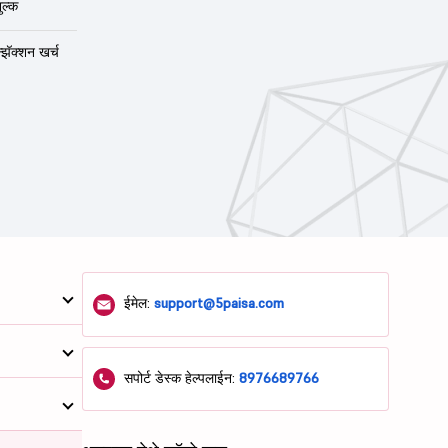
ुल्क
न्झॅक्शन खर्च
ईमेल:
support@5paisa.com
सपोर्ट डेस्क हेल्पलाईन:
8976689766