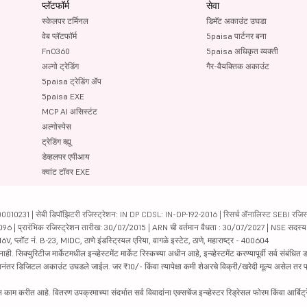
प्लॅटफॉर्म
सेवा
स्केलपर टर्मिनल
डिमॅट अकाउंट उघडा
वेब प्लॅटफॉर्म
5paisa पार्टनर बना
FnO360
5paisa अधिकृत व्यक्ती
अल्गो ट्रेडिंग
गैर-वैयक्तिक अकाउंट
5paisa ट्रेडिंग ॲप
5paisa EXE
MCP AI असिस्टंट
अल्गोस्पेस
ट्रेडिंग व्ह्यू
डेव्हलपर एपीआय
क्वांट टॉवर EXE
231 | सेबी डिपॉझिटरी रजिस्ट्रेशन: IN DP CDSL: IN-DP-192-2016 | रिसर्च ॲनालिस्ट SEBI रजिस्ट्
04096 | प्रारंभिक रजिस्ट्रेशन तारीख: 30/07/2015 | ARN ची वर्तमान वैधता : 30/07/2027 | NSE सदस्
6V, प्लॉट नं. B-23, MIDC, ठाणे इंडस्ट्रियल एरिया, वागळे इस्टेट, ठाणे, महाराष्ट्र - 400604
रिटीज मार्केटमधील इन्व्हेस्टमेंट मार्केट रिस्कच्या अधीन आहे, इन्व्हेस्टमेंट करण्यापूर्वी सर्व संबंधित डॉक
 झाल्यानंतर डिजिटल अकाउंट उघडले जाईल. जर ₹10/- किंवा त्यापेक्षा कमी शेअरचे विक्री/खरेदी मूल्य असेल तर
काम करीत आहे. वितरण उपक्रमाच्या संदर्भात सर्व विवादांना एक्सचेंज इन्व्हेस्टर रिड्रेसल फोरम किंवा आर्बिट्