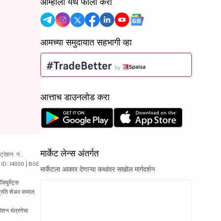
आम्हाला येथे फॉलो करा
आमच्या समुदायात सहभागी व्हा
आत्ताच डाउनलोड करा
मार्केट लेन्स अंतर्गत
रेशन. नं.:
य ID: 14300 | BSE
मार्केटला आकार देणाऱ्या कथांवर सखोल मार्गदर्शन
्युमेंट्स
 प्रति शेअर कमाल
रेशन यंत्रणेचा