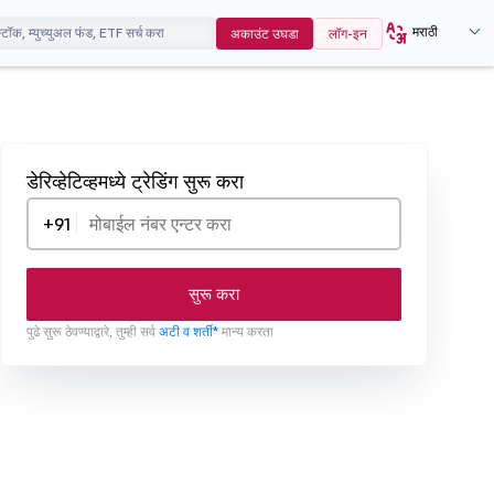
मराठी
अकाउंट उघडा
लॉग-इन
डेरिव्हेटिव्हमध्ये ट्रेडिंग सुरू करा
+91
सुरू करा
पुढे सुरू ठेवण्याद्वारे, तुम्ही सर्व
अटी व शर्ती*
मान्य करता