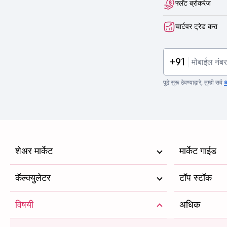
फ्लॅट ब्रोकरेज
चार्टवर ट्रेड करा
+91
पुढे सुरू ठेवण्याद्वारे, तुम्ही सर्व
अ
शेअर मार्केट
मार्केट गाईड
कॅल्क्युलेटर
टॉप स्टॉक
विषयी
अधिक